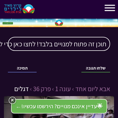
"
"
תוכן זה פתוח למנויים בלבד! לחצו כאן כדי ל
שלחו תגובה
תמיכה
אבא ליום אחד ›
עונה 1 ›
פרק 36 ›
דגלים
×
🌟
עדיין אינכם מנויים? הירשמו עכשיו!
←