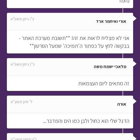
נחמד
כ"ו ניסן תשפ"א
אורי ואיתמר ארד
אני לא מצליח לראות את זה! **תשובת מערכת האתר -
בבקשה לחץ על כפתור ה'תמיכה' שמעל הסרטון**
כ"ז ניסן תשפ"א
מלאכי ישמח משה
זה מתאים ליום העצמאות
ל' סיון תשע"ט
אורה
הדגל שלי הוא כחול ולבן כמו הים והמדבר...
י"ט תמוז תשע"ט