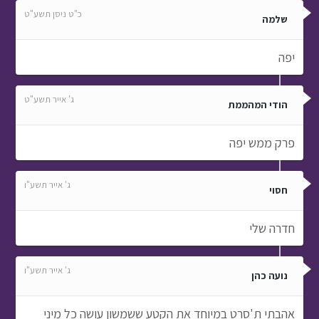
כ"ט ניסן תשע"ט
שלמה
יפה
ג' אייר תשע"ט
הודי המהממת
פרק ממש יפה
ג' אייר תשע"ו
חסוי
חדרה שלי
ג' אייר תשע"ו
נועה כהן
אהבתי ת'סרט במיוחד את הקטע ששמשון עושה כל מיני