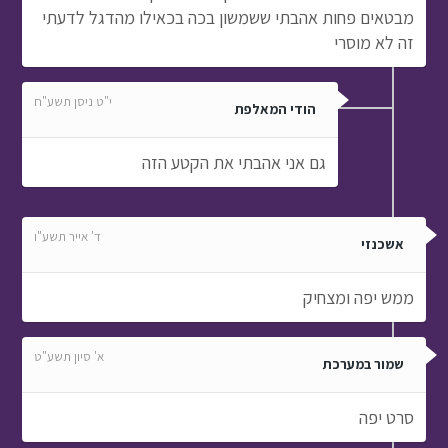
מבטאים פחות אהבתי ששמשון בכה בכאילו מהדגל לדעתי
זה לא מוסרי
י"ט ניסן תשע"ח
הודי המאלפת
גם אני אהבתי את הקטע הזה
ד' אייר תשע"ו
אשכנזי
ממש יפה ומצחיק
א' סיון תשע"ט
שמור במערכת
סרט יפה