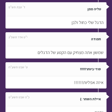
ד' טבת תש"פ
טליה ממן
הדגל שלי כחול ולבן
י"ט אדר תשפ"ג
חמודה
שמשון אתה מצחיק עם הקטע של הדגלים
ט' שבט תשע"ח
סודי ביותר!!!!!!
איזה אפליות!!!!!!
כ"ה שבט תשע"ט
איילת השחר :)