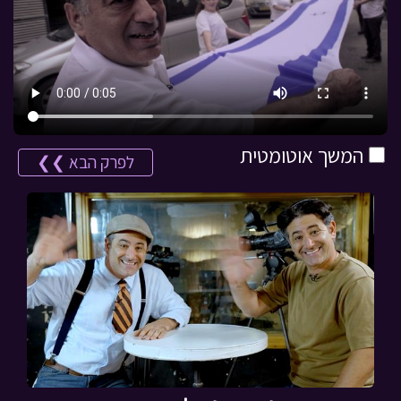
המשך אוטומטית
לפרק הבא ❯❯