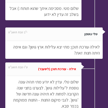
שלום מטי. מסכימה איתך שהוא תותח :) אבל
בשלב זה עדין לא ידוע
י"ב טבת תשע"ט
טלי גוטמן
לאילה עורכת תוכן: מתי יצא עלילות ארץ גושן? וגם איפה
היתה חנות זאת?
ט"ו טבת תשע"ט
אילה - עורכת תוכן (לשעבר)
שלום טלי. עדין לא יודע מתי תהיה עונה
נוספת ל'עלילות גושן'. לצערנו בחצי שנה
הקרובה לפחות לא תיהיה עונה חדשה של
'גושן'. לגבי מיקום החנות - החנות ממוקמת
בכפר סבא.