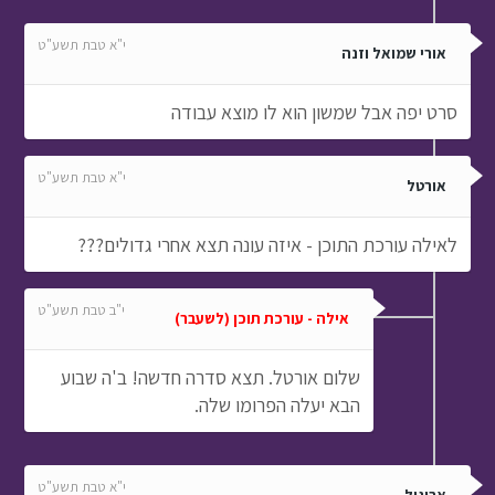
י"א טבת תשע"ט
אורי שמואל וזנה
סרט יפה אבל שמשון הוא לו מוצא עבודה
י"א טבת תשע"ט
אורטל
לאילה עורכת התוכן - איזה עונה תצא אחרי גדולים???
י"ב טבת תשע"ט
אילה - עורכת תוכן (לשעבר)
שלום אורטל. תצא סדרה חדשה! ב'ה שבוע
הבא יעלה הפרומו שלה.
י"א טבת תשע"ט