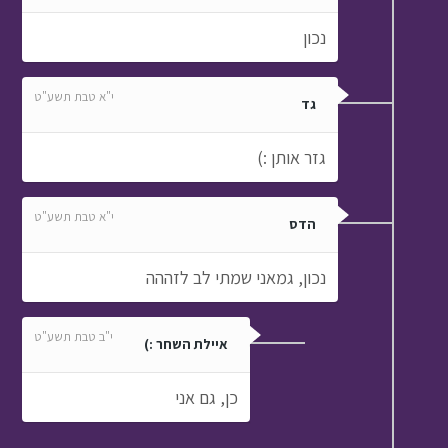
נכון
י"א טבת תשע"ט
גד
גזר אותן :)
י"א טבת תשע"ט
הדס
נכון, גמאני שמתי לב לזההה
י"ב טבת תשע"ט
איילת השחר :)
כן, גם אני