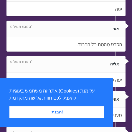
יפה
י"ב טבת תשע"ט
אסי
הסרט מהמם כל הכבוד.
י"ב טבת תשע"ט
אליה
יפה מאוד
אתר זה משתמש בעוגיות (Cookies) על מנת
י"ב טבת תשע"ט
להעניק לכם חווית גלישה מתקדמת
אסי
הבנתי!
מענין איפה מוכרים את המשחק (מסביב לעולם)