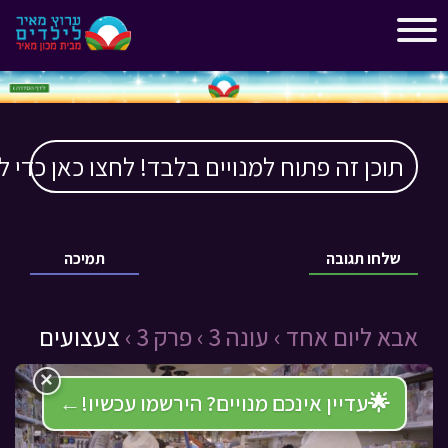
"
"
תוכן זה פתוח למנויים בלבד! לחצו כאן כדי ל
שלחו תגובה
תמיכה
אבא ליום אחד ›
עונה 3 ›
פרק 3 ›
צעצועים
×
🌟
עדיין אינכם מנויים? הירשמו עכשיו!
←