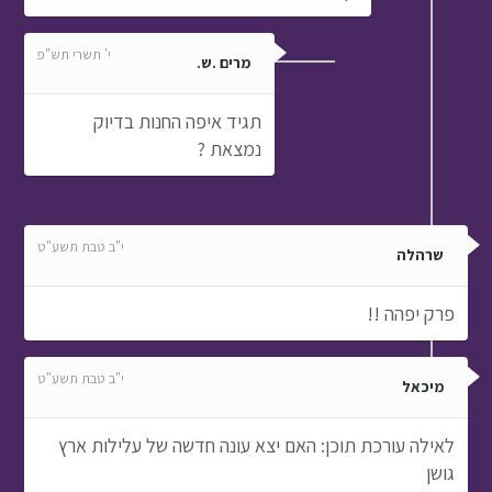
י' תשרי תש"פ
מרים .ש.
תגיד איפה החנות בדיוק
נמצאת ?
י"ב טבת תשע"ט
שרהלה
פרק יפהה !!
י"ב טבת תשע"ט
מיכאל
לאילה עורכת תוכן: האם יצא עונה חדשה של עלילות ארץ
גושן