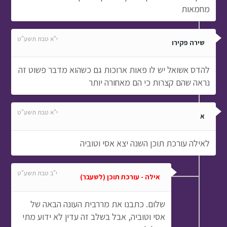
מחמאות
י"א טבת תשע"ט
שירה פקירו
להדס אשואל יש לו פאות ארוכות גם כשהוא מדבר פשוט זה
נראה שהם קצרות כי הם מאחורה יותר
י"א טבת תשע"ט
א
לאילה עורכת תוכן השנה יצא אסי וטוביה
י"ב טבת תשע"ט
אילה - עורכת תוכן (לשעבר)
שלום. כתבנו את מררבית העונה הבאה של
אסי וטוביה, אבל בשלב זה עדין לא ידוע מתי