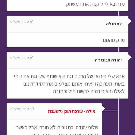
מזה בא לי ליקנות את המשחק
י"א טבת תשע"ט
לא מגלה
פרק מהמם
י"א טבת תשע"ט
יהודה חביבזדה
אבא שלי היבואן של החנות וגם הוא שותף שלו וגם אני היתי
באותו תערוכה וראיתי אותם מצלמים את הסידרה נ.ב
לאילה האים חובה לרשום מיל וכתובת
י"ב טבת תשע"ט
אילה - עורכת תוכן (לשעבר)
שלופ יהודה. בתגובות לא חובה. אבל כאשר
רוצים להשתתף בחידה - אז כן חובה