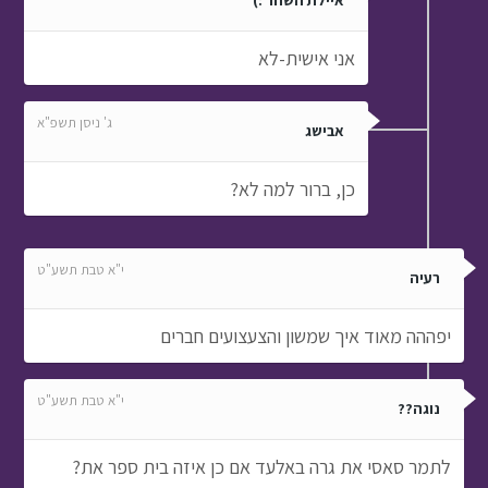
איילת השחר :)
אני אישית-לא
ג' ניסן תשפ"א
אבישג
כן, ברור למה לא?
י"א טבת תשע"ט
רעיה
יפההה מאוד איך שמשון והצעצועים חברים
י"א טבת תשע"ט
נוגה??
לתמר סאסי את גרה באלעד אם כן איזה בית ספר את?