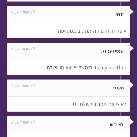
י"א טבת תשע"ט
חדוי
איפה זה החנות הזאת נ.ב ממש יפה
י"א טבת תשע"ט
שנטי (שני) (;
its my brother חימשליייי יצא מוווושלם
י"א טבת תשע"ט
מענדי
בא לי את מסביב לעולם!!!!
י"א טבת תשע"ט
לא ידוע