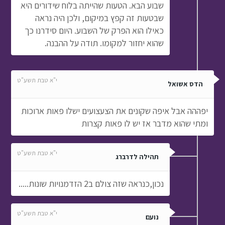
שבוע הבא. הטעות שהייתה בלוח שידורים היא
שבטעות זה קפץ במיקום, ולכן היה נראה
כאילו הוא הפרק של השבוע. היום סידרנו כך
שהוא יחזור למקומו. תודה על ההבנה.
י"א טבת תשע"ט
הדס אשואל
יפההה אבל איפה שקונים את הצעצועים ישלו פאות ארוכות
ומתי שהוא מדבר אז יש לו פאות קצרות
י"א טבת תשע"ט
תהילה לדרברג
נכון,כנראה שזה צולם ב2 הזדמנויות שונות.....
י"א טבת תשע"ט
נועם