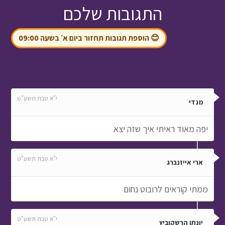
התגובות שלכם
😊 הוספת תגובות תחזור ביום א׳ בשעה 09:00
י"א טבת תשע"ט
מנדי
יפה מאוד ראיתי איך שזה יצא
י"א טבת תשע"ט
ארי אייזנברג
ממתי קוראים לרובוט נחום
י"א טבת תשע"ט
יונתן הרשקוביץ