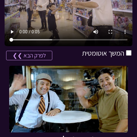
המשך אוטומטית
לפרק הבא ❯❯