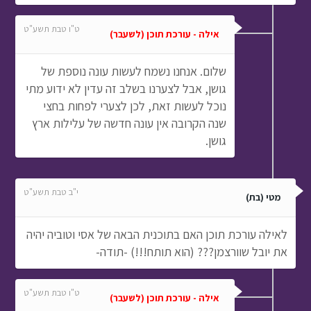
ט"ו טבת תשע"ט
אילה - עורכת תוכן (לשעבר)
שלום. אנחנו נשמח לעשות עונה נוספת של
גושן, אבל לצערנו בשלב זה עדין לא ידוע מתי
נוכל לעשות זאת, לכן לצערי לפחות בחצי
שנה הקרובה אין עונה חדשה של עלילות ארץ
גושן.
י"ב טבת תשע"ט
מטי (בת)
לאילה עורכת תוכן האם בתוכנית הבאה של אסי וטוביה יהיה
את יובל שוורצמן??? (הוא תותח!!!) -תודה-
ט"ו טבת תשע"ט
אילה - עורכת תוכן (לשעבר)