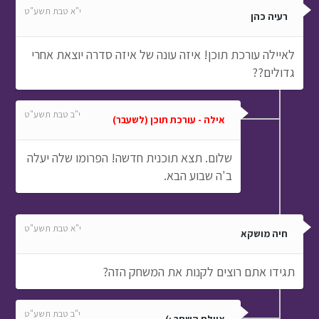
י"א טבת תשע"ט
רעיה כהן
לאיילה עורכת תוכן! איזה עונה של איזה סדרה יוצאת אחרי
גדולים??
י"ב טבת תשע"ט
אילה - עורכת תוכן (לשעבר)
שלום. תצא תוכנית חדשה! הפרומו שלה יעלה
ב'ה שבוע הבא.
י"א טבת תשע"ט
חיה מושקא
תגידו אתם רוצים לקנות את המשחק הזה?
י"ב טבת תשע"ט