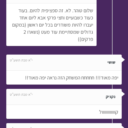
שלום טוהר. לא. זה ספציפית להיום. בעוד
כעוד כשבועיים וחצי פרקי אבא ליום אחד
יעברו להיות משודרים בכל יום ראשון (במקום
גדולים שמסתיימת עוד מעט (נשארו 2
פרקים))
י"א טבת תשע"ט
שושי
יפה מאוד!!! חחחחח המשחק הזה נראה יפה מאוד!!
י"א טבת תשע"ט
נקניק
קוווווווווווול