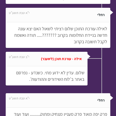
י"א טבת תשע"ט
רחלי
לאילה עורכת התוכן שלום רציתי לשאול האם יצא עונה
חדשה בניידת החלומות בקרוב ???????..... תודה ואשמח
לקבל תשובה בקרוב
י"ב טבת תשע"ט
אילה - עורכת תוכן (לשעבר)
שלום. עדין לא ידוע מתי. כשנדע - נפרסם
באתר ב'לוח השידורים וההודעות'.
י"א טבת תשע"ט
רחלי
פרק יפה מאוד פרק מעניין מצחיק ומתוק.......... ועוד ועוד