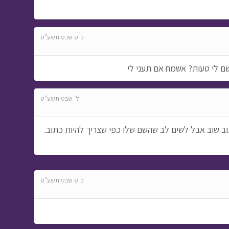
כ"ט שבט תשע"ט
שם לי טעות? אשמח אם תעני לי
ל' שבט תשע"ט
ב שוב אבל לשים לב שהשם שלו כפי שצריך להיות כתוב.
כ"ט שבט תשע"ט