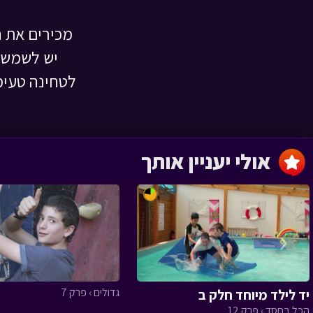
מכירים את ה
יש לשמשון
קייטרינג
אבא ליום אחד › פרק 13
לטחינה טעימ
אולי יעניין אותך
הייטק
אבא ליום אחד › פרק 12
‹
משכן התכלת
גדולים › פרק 7
יד לילד מיוחד חלק ב
אבא ליום אחד › פרק 11
הכל בחסד › פרק 12