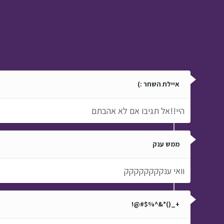
איילת השחר :)
היי!!אל תגיבו אם לא אהבתם
ממש ענק
וואי ענקקקקקקקק
+_()*&^%$#@!