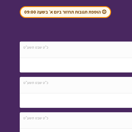
הסיפורים
😊 הוספת תגובות תחזור ביום א׳ בשעה 09:00
כ"ט שבט תשע"ט
בול בפוני - פרק 6 -
שרשרת הדורות
• מתוך
בול בפוני
כ"ט שבט תשע"ט
בול בפוני - חבר חדש
•
מתוך בול בפוני
כ"ט שבט תשע"ט