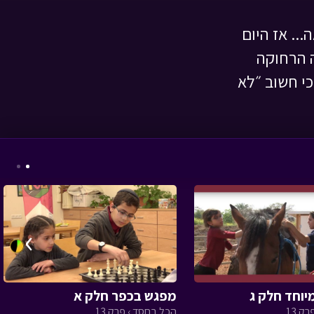
.. אז היום
ה הרחוקה
י חשוב ״לא
פורים
• מתוך חג ומיוחד
ניידת החלומות - יום
גיבוש ב
• מתוך ניידת
›
החלומות
יוחד חלק ג
מפגש בכפר חלק א
ק 13
הכל בחסד › פרק 13