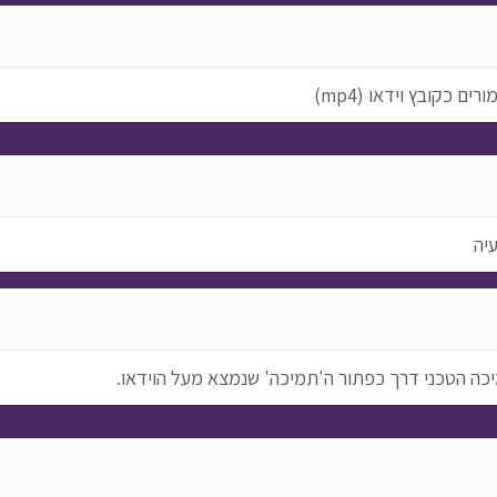
 כקובץ וידאו (mp4)
יה
כה הטכני דרך כפתור ה'תמיכה' שנמצא מעל הוידאו.