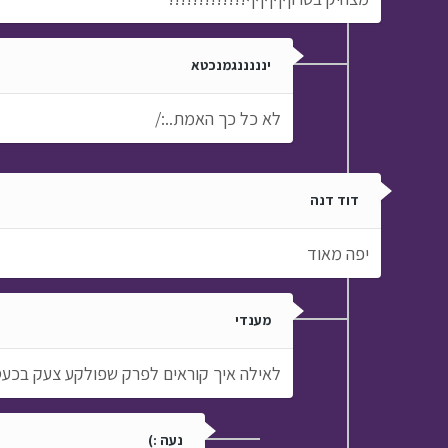
ינננננגמנכטא
לא כל כך האמת..:/
דוד דנה
יפה מאוד
מענדי
לאילה איך קוראים לפרק שפולקע צעק בכעס:
נעה :)