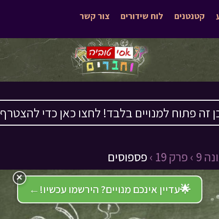
קטנטנים
לוח שידורים
צור קשר
ן זה פתוח למנויים בלבד! לחצו כאן כדי להצטרף ›
ה 9 ›
פרק 19 ›
פספוסים
×
🌟
עדיין אינכם מנויים? הירשמו עכשיו!
←