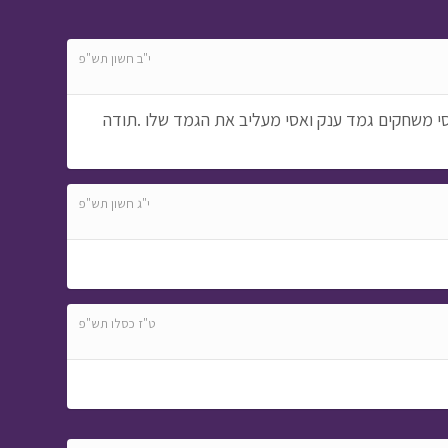
שומר הסיפורים - עונה
י"ב חשון תש"פ
2 - מאחורי הקלעים
•
מתוך שומר הסיפורים
סי משחקים גמד ענק ואסי מעליב את הגמד שלו .תודה
י"ג חשון תש"פ
מסע כומתה - סרטבה
ופצאל
• מתוך מסע
כומתה
ט"ז כסלו תש"פ
עלילות ארץ גושן - בנ''י