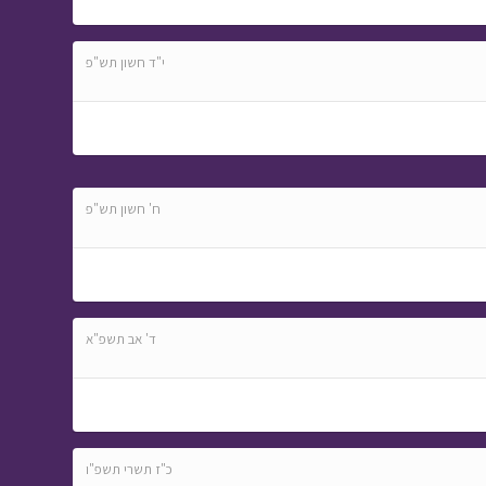
י"ד חשון תש"פ
ח' חשון תש"פ
ד' אב תשפ"א
כ"ז תשרי תשפ"ו