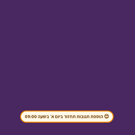
מסע כומתה - עין פרת
•
מתוך מסע כומתה
ניידת החלומות - פקח
מספר 1 - א
• מתוך
ניידת החלומות
😊 הוספת תגובות תחזור ביום א׳ בשעה 09:00