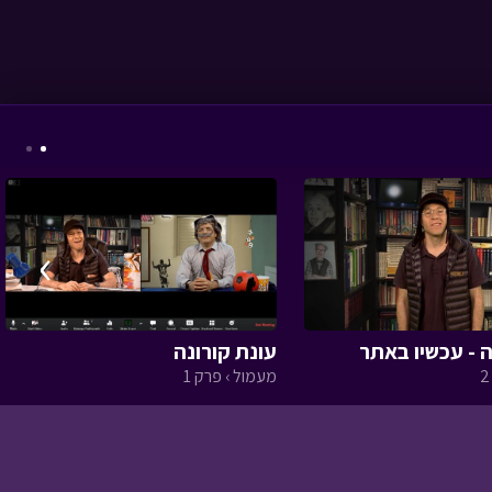
המסע לבר המצווה -
פרק שלושים וארבעה
•
מתוך המסע לבר
המצווה
›
 - עכשיו באתר
עונת קורונה
אסי טוביה וחברים - או
מעמול › פרק 1
חברותא או מטבוחה
•
מתוך אסי טוביה
וחברים