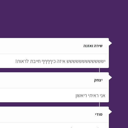
שירה ואזנה
ישששששששששששש איזה כיףףףף חייבת לראות!
יצחק
אני ראיתי ריאשון
סודי