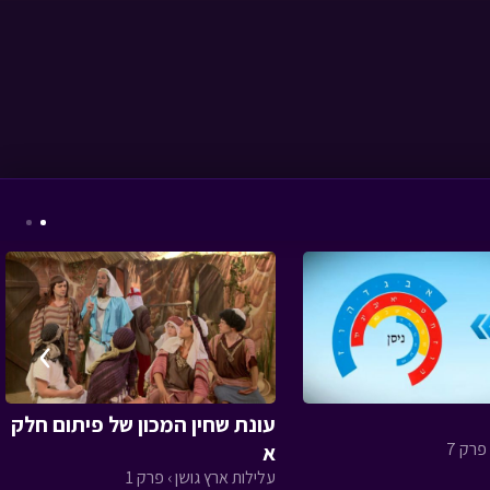
אבא ליום אחד - הייטק
• מתוך אבא ליום אחד
המסע לבר המצווה -
›
פרק רביעי
• מתוך
המסע לבר המצווה
עונת שחין המכון של פיתום חלק
רק 7
א
עלילות ארץ גושן › פרק 1