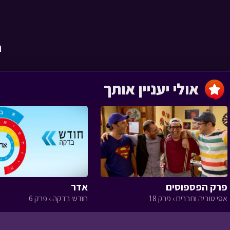
ה
פרק שלושים
וארבעה
אולי יעניין אותך
המסע לבר המצווה › פרק
34
‹
פרק שלושים ושלושה
המסע לבר המצווה › פרק
פרק הפספוסים
אדר
33
אסי טוביה וחברים › פרק 18
חודש בדקה › פרק 6