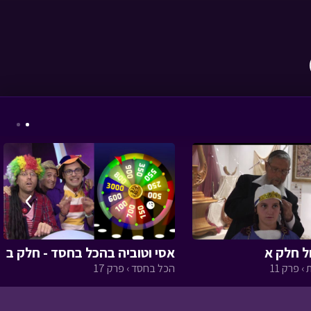
סיכום הפנינג חנוכה
תשפו
• מתוך מיוחדים
›
זום ערב ראש השנה
תשפו - עם טוביה
•
מתוך מיוחדים
ל חלק א
אסי וטוביה בהכל בחסד - חלק ב
› פרק 11
הכל בחסד › פרק 17