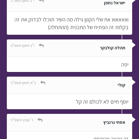
י"ג חשון תשפ"ב
ישראל נחמן
ווואאאווו אח שלי הקטן גילה מה השיר תוכלו לבדוק את זה
בקלות זה הפתיח של התכנית (ההתחלה)
י"ג חשון תשפ"ב
תהלה קולבקר
יפה
כ"א חשון תשפ"ב
קולי
יוסף חיים לא לכולם זה קל
ז' שבט תשפ"ד
אסתי גרנביץ
זה ניראה מטורףף