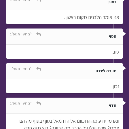
ראובן
אני אומר הלבנים מקום ראשון.
י"ב חשון תשפ"ב
חסוי
טוב
י"ב חשון תשפ"ב
יהודה ליבנה
נכון
י"ב חשון תשפ"ב
חדוי
וואו מי יודע מה התכוונו אליה ודניאל בסוף בסוף מה הם
אמרו? שהם יעלו על הרכב מה הכוונה? חוץ מזה פרק