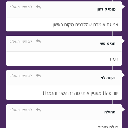
י"ב חשון תשפ"ב
מוסי קולטון
אני גם אומרת שהלבנים מקום ראשון
י"ב חשון תשפ"ב
חני מיפעי
חמוד
י"ב חשון תשפ"ב
נעמה לוי
יווו יפה!! מעניין אותי מה זה השיר והגמר!!
י"ב חשון תשפ"ב
תהילה
כולם טובים