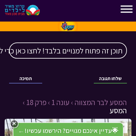
"
"
תוכן זה פתוח למנויים בלבד! לחצו כאן כדי ל
שלחו תגובה
תמיכה
המסע לבר המצווה ›
עונה 1 ›
פרק 18 ›
המסע
×
🌟
עדיין אינכם מנויים? הירשמו עכשיו!
←