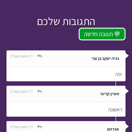
התגובות שלכם
תגובה חדשה 💬
י"ב חשון תשפ"ב
בניה יעקב בן צבי
יפה
י"ב חשון תשפ"ב
מעיין קריגר
ראשונה
י"ב חשון תשפ"ב
אברהם