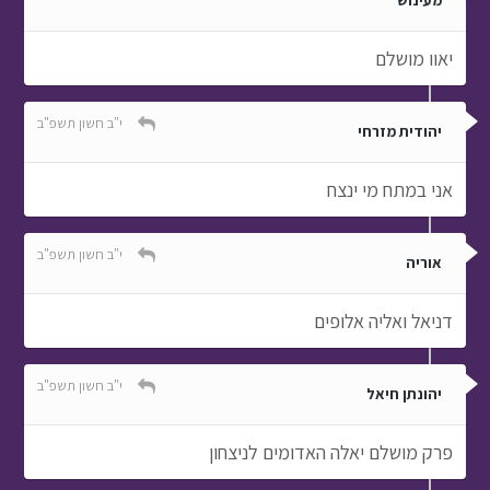
מעינוש
יאוו מושלם
י"ב חשון תשפ"ב
יהודית מזרחי
אני במתח מי ינצח
י"ב חשון תשפ"ב
אוריה
דניאל ואליה אלופים
י"ב חשון תשפ"ב
יהונתן חיאל
פרק מושלם יאלה האדומים לניצחון