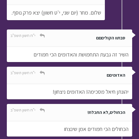
שלום. מחר (יום שני, י'ט חשוון) יצא פרק נוסף.
י"ח חשון תשפ"ב
סבתוו הקוליםםם
השיר זה גבעת התחמושת והאדומים הכי חמודים
י"ח חשון תשפ"ב
האדומיםם
יהונתן חיאל מסכימה! האדומים ניצחון!
י"ח חשון תשפ"ב
הכחולים,לא התכלת!
הכחולים הכי חמודים אמן שינצחו