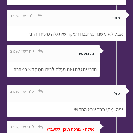
י"ד חשון תשפ"ב
חסוי
אבל לא משנה מי ינצח העיקר שיתגלה משיח. הרבי
י"ח חשון תשפ"ב
בלבוסטע
הרבי יתגלה ואנו נעלה לבית המקדש במהרה
ט"ו חשון תשפ"ב
קולי
יפה. מתי כבר יוצא החדש?
י"ח חשון תשפ"ב
אילה - עורכת תוכן (לשעבר)