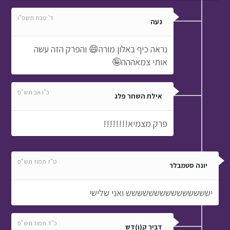
כ"ו אב תש"פ
אילת השחר פלג
פרק מצמיא!!!!!!!!
ט"ז תמוז תש"פ
יונה סטמבלר
יששששששששששששששש ואני שלישי
כ"ד תמוז תש"פ
דביר ק(ו)דש
איך אתם יודעים איזה מספר?
י"ח אדר תשפ"א
חכםםםםםם