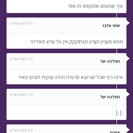
ממש מעניין וקורע מצחוקקק אין על ערוץ מאיר!!!
ט"ז תמוז תש"פ
המלכה יעל
איזה כיף שכל יום יוצא סרט!!! תודה ענקית לערוץ מאיר
ט"ז תמוז תש"פ
המלכה יעל
:] :]
ט"ז תמוז תש"פ
אפרת
לייק
א' אב תש"פ
תהילה:)