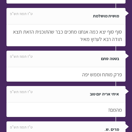
תודה רבא לערוץ מאיר
ט"ז תמוז תש"פ
בטטה סתם
פרק מותח וממש יפה
ט"ז תמוז תש"פ
איתי אריה יום טוב
מהמם!
ט"ז תמוז תש"פ
מרים .ש.
וואיי הם תותחים נקרעתי פה חחחח אין עליכם אסי ויונתן [: !!
ט"ז תמוז תש"פ
אליהו רוזנהיים