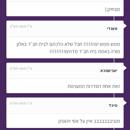
ממש ממש יפה!!!!! חבל שלא הלכתם לבית חב'ד באלון
מורה באמת בית חב'ד מדהים!!!!!!!!!
ט"ז תמוז תש"פ
יעכיעמכא
זאת אחת הסדרות המענינות
ט"ז תמוז תש"פ
מיכל
מגניבבבבבבב איין על אסי ויהונתן
ט"ז תמוז תש"פ
הילה
וואו נראית סדרה יפה!!!