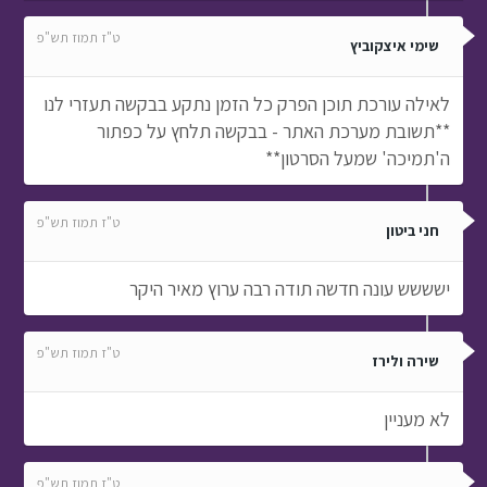
ה'תמיכה' שמעל הסרטון**
ט"ז תמוז תש"פ
חני ביטון
ישששש עונה חדשה תודה רבה ערוץ מאיר היקר
ט"ז תמוז תש"פ
שירה ולירז
לא מעניין
ט"ז תמוז תש"פ
תמר
סדרהה מווווווושלמת!!!!! אין סוף להפתעות שלכם! כל
פעם שיוצאת סדרה אני אומרת, זהווו נגמרו כל הרעיונות...
וכל פעם את מצליחים להפתיע אותנו בענקק