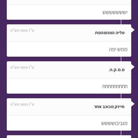
ממש יפה
ט"ז תמוז תש"פ
מ.מ.ק.ה.
חחחחחחחחח
ט"ז תמוז תש"פ
חייזק מכוכב אחר
מגניבושששש
ט"ז תמוז תש"פ
חסוי- לא משנה
אני מחכה לפרק הבא
ט"ז תמוז תש"פ