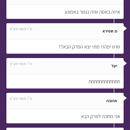
סרט יפה!! מתי יצא הפרק הבא??
ט"ז תמוז תש"פ
יעל
חחחחחחחחחחחח
ט"ז תמוז תש"פ
אהובה
אני מחכה לפרק הבא
ט"ז תמוז תש"פ
חן
מהמםםםםם
ט"ז תמוז תש"פ