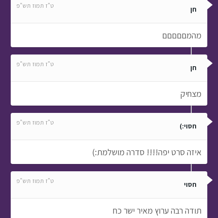
חן
מצחיק
ט"ז תמוז תש"פ
חסוי:)
איזה סרט יפה!!!! סדרה מושלמת:)
ט"ז תמוז תש"פ
חסוי
תודה רבה ערוץ מאיר ישר כח
ט"ז תמוז תש"פ
מיכאל
איזה סרט מווושלם.... אתם אלופים