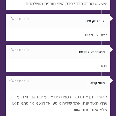
לשם שינוי טוב
ט"ז תמוז תש"פ
מישהי בעילום שם
חמוד
ט"ז תמוז תש"פ
מוסי קולטון
לאסי ויונתן אתם פשוט מצחיקים אין עליכם אני חולה על
ערוץ מאיר יונתן אמר שיהיה מופע ואז הוא אומר פתאום או
שלא איזה מתח אוווו
ט"ז תמוז תש"פ
שימי איצקוביץ
לאילה עורכת תוכן הפרק כל הזמן נתקע בבקשה תעזרי לנו
**תשובת מערכת האתר - בבקשה תלחץ על כפתור