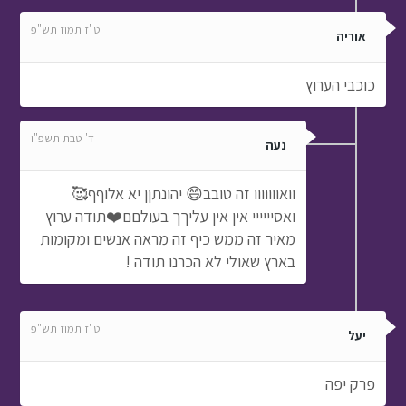
ד' טבת תשפ"ו
נעה
וואווווווו זה טובב😄 יהונתןן יא אלוףף🥰
ואסיייייי אין אין עליךך בעולםם❤️תודה ערוץ
מאיר זה ממש כיף זה מראה אנשים ומקומות
בארץ שאולי לא הכרנו תודה !
ט"ז תמוז תש"פ
יעל
פרק יפה
ד' טבת תשפ"ו
נעה
נראה כיף באלון מורה😄 והפרק הזה עשה
אותי צמאההה🤪