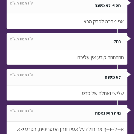
רחלי
חחחחחח קורע אין עליכם
ט"ז תמוז תש"פ
לא משנה
שלישי ואחלה של סרט
ט"ז תמוז תש"פ
נויה ה100ממת
א--ל--ו--ף אני חולה על אסי ויונתן המטריפים, הסרט יצא
פגז, ואגב ראשונה.
ט"ז תמוז תש"פ
שושי
ווואווווו שכויחחח סרט מהמםםםםם