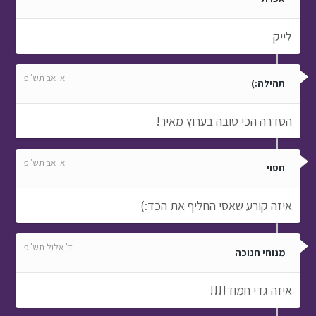
הסדרה הכי טובה בערוץ מאיר!
א' אב תש"פ
חסוי
איזה קורע שאסי החליף את הכד:)
ד' אלול תש"פ
מנוחי חנוכה
איזה גדי חמוד!!!!
י"א אלול תש"פ
חני
אין על אסי