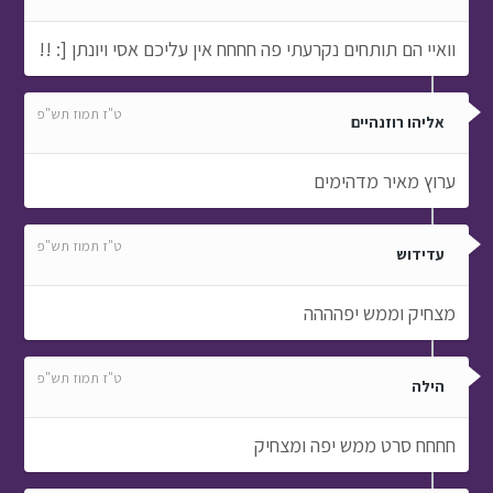
ערוץ מאיר מדהימים
ט"ז תמוז תש"פ
עדידוש
מצחיק וממש יפהההה
ט"ז תמוז תש"פ
הילה
חחחח סרט ממש יפה ומצחיק
ט"ז תמוז תש"פ
המלכהההה
איזה כיףףףףף