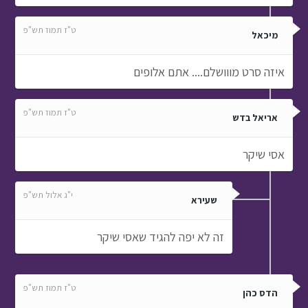
ט"ז תמוז תש"פ
אריאל בדש
אסי שיקר
י"ג אלול תש"פ
שעירא
זה לא יפה להגיד שאסי שיקר
ט"ז תמוז תש"פ
הדס כהן
מצחיק:)
ט"ז תמוז תש"פ
מענדי