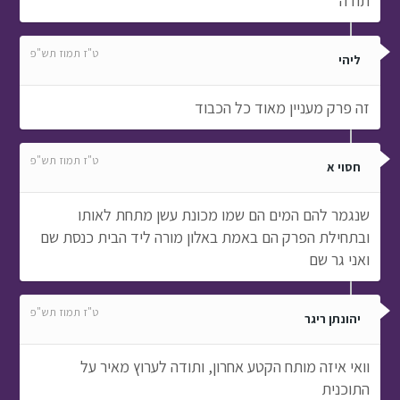
ט"ז תמוז תש"פ
חסוי א
שנגמר להם המים הם שמו מכונת עשן מתחת לאותו
ובתחילת הפרק הם באמת באלון מורה ליד הבית כנסת שם
ואני גר שם
ט"ז תמוז תש"פ
יהונתן ריגר
וואי איזה מותח הקטע אחרון, ותודה לערוץ מאיר על
התוכנית
ט"ז תמוז תש"פ
מושית מושלמת
סוף סוף יצא כמה אנחנו מחכים כבר שהתוכנית הזאת תצא