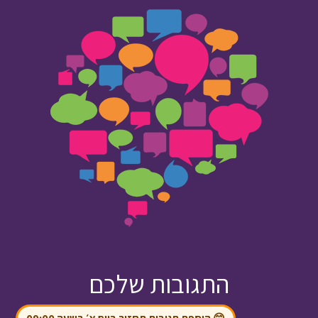
התגובות שלכם
😊 הוספת תגובות תחזור ביום א׳ בשעה 09:00
ט"ז תמוז תש"פ
יונתן כהן