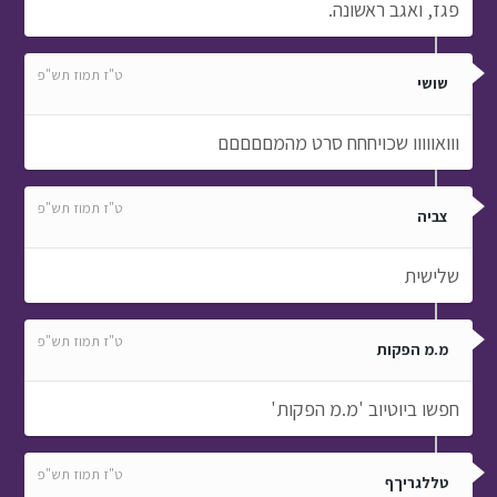
ט"ז תמוז תש"פ
צביה
שלישית
ט"ז תמוז תש"פ
מ.מ הפקות
חפשו ביוטיוב 'מ.מ הפקות'
ט"ז תמוז תש"פ
טללגריךף
איזה באסה שזה נגמר באמצע
ט"ז תמוז תש"פ
מ.שפירא