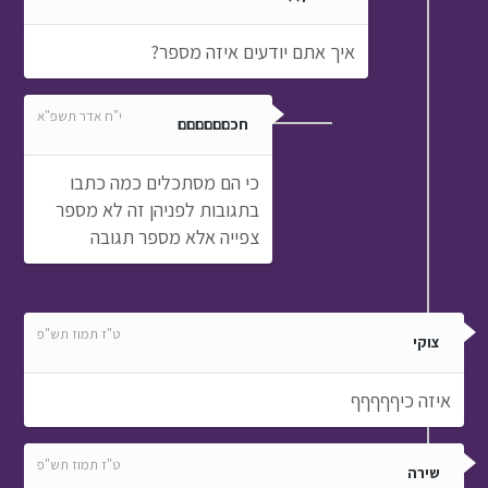
כי הם מסתכלים כמה כתבו
בתגובות לפניהן זה לא מספר
צפייה אלא מספר תגובה
ט"ז תמוז תש"פ
צוקי
איזה כיףףףףף
ט"ז תמוז תש"פ
שירה
יששששששש
ט"ז תמוז תש"פ
טליה המהמהמת