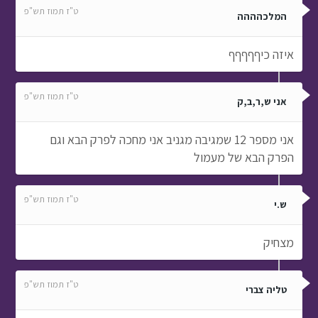
ט"ז תמוז תש"פ
אני ש,ר,ב,ק
אני מספר 12 שמגיבה מגניב אני מחכה לפרק הבא וגם
הפרק הבא של מעמול
ט"ז תמוז תש"פ
ש.י
מצחיק
ט"ז תמוז תש"פ
טליה צברי
ישששש מחכה כבר לפרק השני תוכנית מושלמתת
ט"ז תמוז תש"פ
לוי יצחק איתן