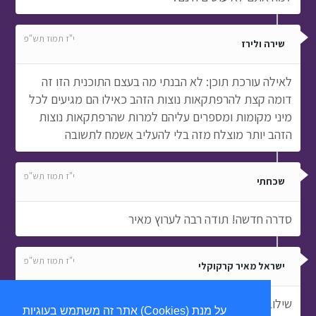
דומה קצת להרפתקאות נוצות הזהב כאילו הם מגיעים לכל
מיני מקומות ומספרים עליהם למרות שהרפתקאות נוצות
הזהב יותר מוצלח מזה בלי להעליב אשמח לתשובה
י"ז תמוז תש"פ
שכחתי
סדרה חדשה! תודה רבה לערוץ מאיר
י"ז תמוז תש"פ
ישראל מאיר קרקוקלי
שילוב מנצח!!!!!! אסי ויהונתן
אתר זה משתמש בעוגיות (Cookies) על מנת
להעניק לכם חווית גלישה מתקדמת
י"ז תמוז תש"פ
מזה משנה?
הבנתי!
יהיו פיספוסים?