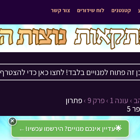
קטנטנים
לוח שידורים
צור קשר
ן זה פתוח למנויים בלבד! לחצו כאן כדי להצטרף ›
ב ›
עונה 1 ›
פרק 9 ›
פתרון
 5
×
🌟
עדיין אינכם מנויים? הירשמו עכשיו!
←