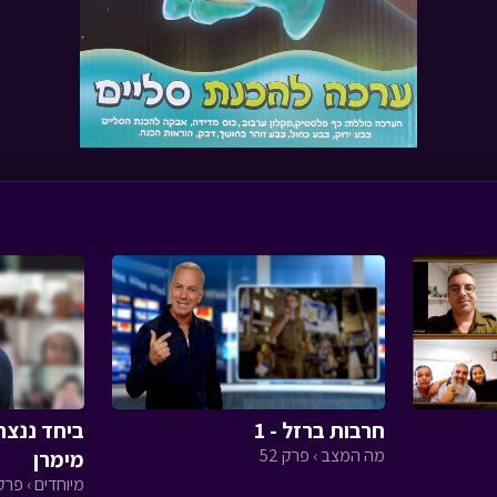
חרבות ברזל - 1
ביחד ננצח
מה המצב › פרק 52
מימרן
מיוחדים › פרק 