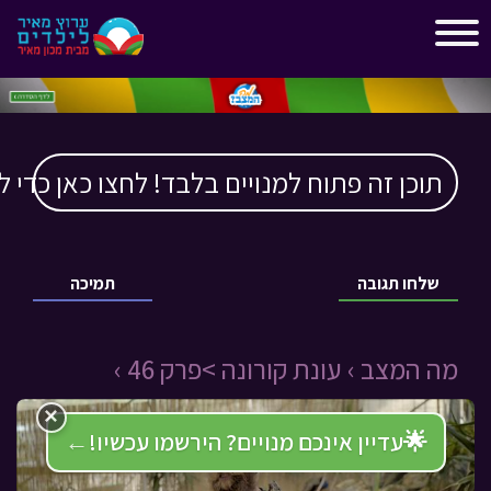
"
"
תוכן זה פתוח למנויים בלבד! לחצו כאן כדי ל
שלחו תגובה
תמיכה
מה המצב › עונת קורונה >פרק 46 ›
×
🌟
עדיין אינכם מנויים? הירשמו עכשיו!
←