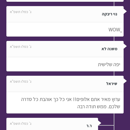
ג' כסלו תשפ"א
נוי ריבקה
WOWֱֱֱ
ג' כסלו תשפ"א
משנה לא
יפה שלישית
ג' כסלו תשפ"א
שיראל
ערוץ מאיר אתם אלופים!! אני כל כך אוהבת כל סדרה
שלכם. ממש תודה רבה
ג' כסלו תשפ"א
ר.ר