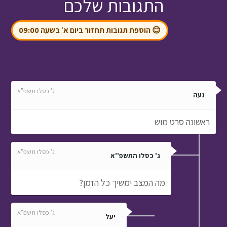
התגובות שלכם
😊 הוספת תגובות תחזור ביום א׳ בשעה 09:00
ג' כסלו תשפ"א
נעה
ראשונה סרט מוש
ג' כסלו תשפ"א
ג' כסלו התשפ''א
מה המצב ימשיך כל הזמן?
ג' כסלו תשפ"א
יעל