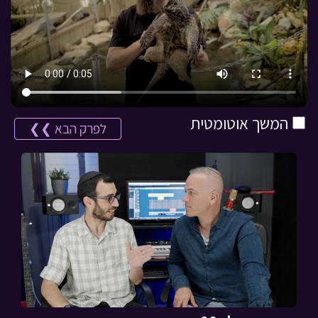
המשך אוטומטית
לפרק הבא ❯❯