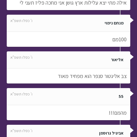
אילה מתי יצא עלילות ארץ גושן אני מחכה פליז תעני לי
ו' כסלו תשפ"א
מנחם נימוי
100מם
ו' כסלו תשפ"א
אליאור
צב אליגטור סנפר הוא מפחיד מאוד
ו' כסלו תשפ"א
55
מהמם!!!
ו' כסלו תשפ"א
אביגיל גרוסמן