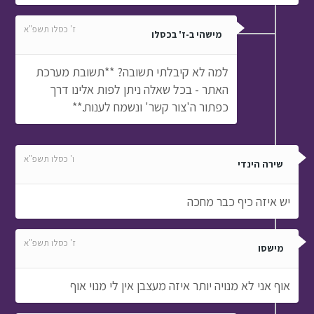
ז' כסלו תשפ"א
מישהי ב-ז' בכסלו
למה לא קיבלתי תשובה? **תשובת מערכת
האתר - בכל שאלה ניתן לפות אלינו דרך
כפתור ה'צור קשר' ונשמח לענות.**
ו' כסלו תשפ"א
שירה הינדי
יש איזה כיף כבר מחכה
ז' כסלו תשפ"א
מישסו
אוף אני לא מנויה יותר איזה מעצבן אין לי מנוי אוף