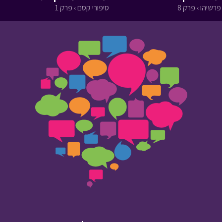
פרשיהו › פרק 8
סיפורי קסם › פרק 1