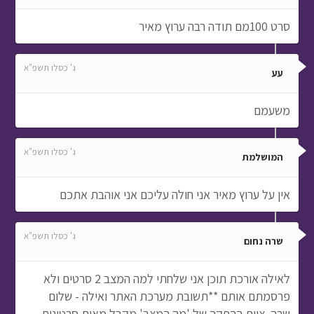
סרט 100מם תודה רבה ערוץ מאיר
ג' כסלו תשפ"א
עע
משעמם
ג' כסלו תשפ"א
המושלמת
אין על ערוץ מאיר אני חולה עליכם אני אוהבת אתכם
ג' כסלו תשפ"א
שרה נחום
לאילה אורכת תוכן אני שלחתי למה המצב 2 סרטים ולא
פרסמתם אותם **תשובת מערכת האתר ואילה - שלום
שרה. צוות ההפקה של 'מה המצב' מקבל מאות סרטונים,