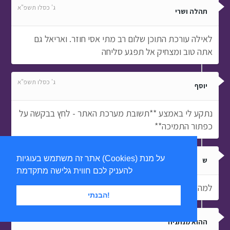
ג' כסלו תשפ"א
תהלה ושרי
לאילה עורכת התוכן שלום רב מתי אסי חוזר. ואריאל גם
אתה טוב ומצחיק אל תפגע סליחה
ג' כסלו תשפ"א
יוסף
נתקע לי באמצע **תשובת מערכת האתר - לחץ בבקשה על
כפתור התמיכה**
ג' כסלו תשפ"א
אתר זה משתמש בעוגיות (Cookies) על מנת
ש
להעניק לכם חווית גלישה מתקדמת
למה שלמה מהחיות של שלמה מראה עם אותן חיות
הבנתי!
ג' כסלו תשפ"א
ההוא מנתניה