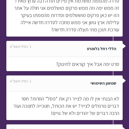
סדרה מהממת מושלמת אין מילים תודה רבה ערוץ מאיר!
זה ממש יפה וזה ממש פרקים מושלמים אני חולה על אתר
הזו יש כאן פרקים מוששלמים וסדרות מהממתו בעיקר
עלילות ארץ גושן אני ממש מחכה לסדרה חדשה איילה
עורכת תוכן מתי תעלה סדרה חדשה?
ג' כסלו תשפ"א
הללי רחל בלומרט
סרט יפה אבל איך קוראים לתינוק?
ג' כסלו תשפ"א
שמשון השימושי
לא הבנתי אין לו מה לצייר רק את *פסל* החרות? חסר
דברים נורמלים לצייר? יש את הכותל, חנוכייה לחנוכה ועוד
הרבה דברים של יהודים ולא של גויים!