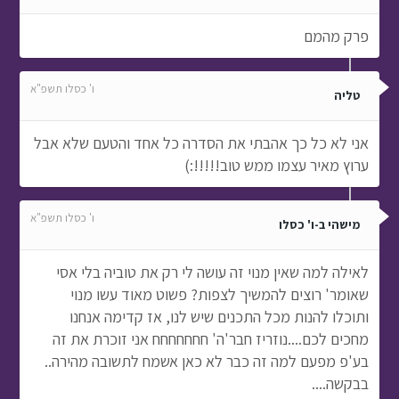
פרק מהמם
ו' כסלו תשפ"א
טליה
אני לא כל כך אהבתי את הסדרה כל אחד והטעם שלא אבל
ערוץ מאיר עצמו ממש טוב!!!!!:)
ו' כסלו תשפ"א
מישהי ב-ו' כסלו
לאילה למה שאין מנוי זה עושה לי רק את טוביה בלי אסי
שאומר' רוצים להמשיך לצפות? פשוט מאוד עשו מנוי
ותוכלו להנות מכל התכנים שיש לנו, אז קדימה אנחנו
מחכים לכם....נוזריז חבר'ה' חחחחחחח אני זוכרת את זה
בע'פ מפעם למה זה כבר לא כאן אשמח לתשובה מהירה..
בבקשה....