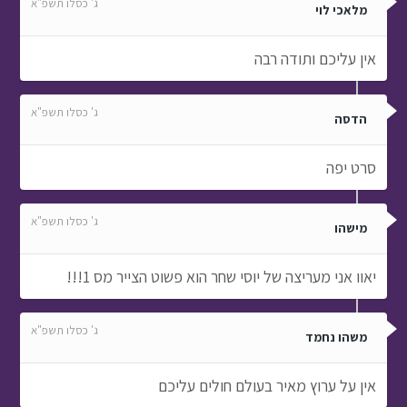
ג' כסלו תשפ"א
מלאכי לוי
אין עליכם ותודה רבה
ג' כסלו תשפ"א
הדסה
סרט יפה
ג' כסלו תשפ"א
מישהו
יאוו אני מעריצה של יוסי שחר הוא פשוט הצייר מס 1!!!
ג' כסלו תשפ"א
משהו נחמד
אין על ערוץ מאיר בעולם חולים עליכם