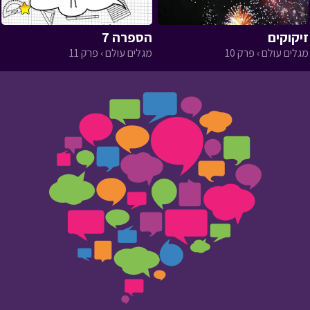
זיקוקים
הספרה 7
מגלים עולם › פרק 10
מגלים עולם › פרק 11