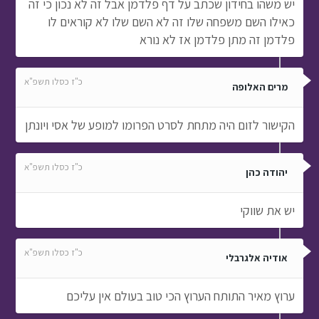
יש משהו בחידון שכתב על דף פלדמן אבל זה לא נכון כי זה
כאילו השם משפחה שלו זה לא השם שלו לא קוראים לו
פלדמן זה מתן פלדמן אז לא נורא
כ"ז כסלו תשפ"א
מרים האלופה
הקישור לזום היה מתחת לסרט הפרומו למופע של אסי ויונתן
כ"ז כסלו תשפ"א
יהודה כהן
יש את שווקי
כ"ז כסלו תשפ"א
אודיה אלגרבלי
ערוץ מאיר התותח הערוץ הכי טוב בעולם אין עליכם