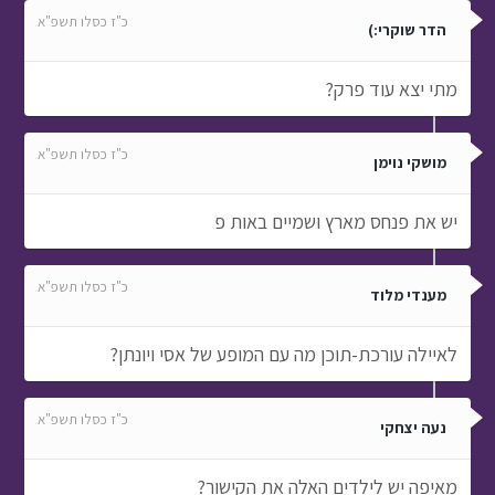
כ"ז כסלו תשפ"א
הדר שוקרי:)
מתי יצא עוד פרק?
כ"ז כסלו תשפ"א
מושקי נוימן
יש את פנחס מארץ ושמיים באות פ
כ"ז כסלו תשפ"א
מענדי מלוד
לאיילה עורכת-תוכן מה עם המופע של אסי ויונתן?
כ"ז כסלו תשפ"א
נעה יצחקי
מאיפה יש לילדים האלה את הקישור?