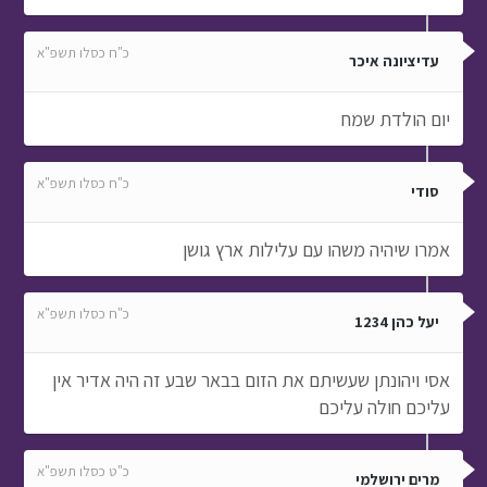
כ"ח כסלו תשפ"א
עדיציונה איכר
יום הולדת שמח
כ"ח כסלו תשפ"א
סודי
אמרו שיהיה משהו עם עלילות ארץ גושן
כ"ח כסלו תשפ"א
יעל כהן 1234
אסי ויהונתן שעשיתם את הזום בבאר שבע זה היה אדיר אין
עליכם חולה עליכם
כ"ט כסלו תשפ"א
מרים ירושלמי