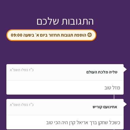
התגובות שלכם
😊 הוספת תגובות תחזור ביום א׳ בשעה 09:00
כ"ז כסלו תשפ"א
טליה מלכת העולם
מזל טוב
כ"ז כסלו תשפ"א
אחינועם קוריש
כשכל שחקן ברך אריאל קרן היה הכי טוב