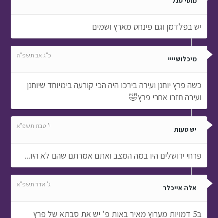
מוטי סגל
יש בפלדמן וגם פינחס מארץ ושמים
כ"ג אב תשפ"ה
מיכלושיייי
כשה פרץ יוחנן ועירה בירכו היה הכי קורעה בימיוחד שיוחנן
ועירה חזרו אחרי פרץ🤣
י' טבת תשפ"א
יש טעות
פרחי ירושלים היו במה המצב ואתם אמרתם שהם לא היו...
ג' אדר תשפ"א
אלה אייכלר
ב5 דמויות מערוץ מאיר באות פ' יש את סבתא של פרץ