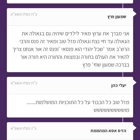
כ"ח כסלו תשפ"א
שמעון פרץ
אני מברך את ערוץ מאיר לילדים שיהיה גם בגאולה את
הגאולה עד חיי נצח וגאולה מזל טוב ומאיר זה פנס והרבי
הרש'ב אמר 'שכל יהודי הוא פנסאי 'ופנס זה אור אנחנו צריך
להאיר את העולם בתורה ובמצוות והתורה היא תורה אור
בברכה שמעון שחי' פרץ
כ"ח כסלו תשפ"א
יעלי כהן
מזל טוב כל הכבוד על כל התוכניות המושלמות.......
מוששששששששש
כ"ז כסלו תשפ"א
הדס אסא המהממת