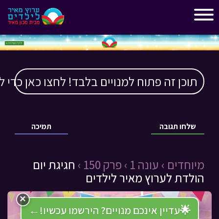
"
"
תוכן זה פתוח למנויים בלבד! לחצו כאן כדי ל
שלחו תגובה
תמיכה
מיוחדים ›
עונה 1 ›
פרק 150 ›
חגיגת יום
הולדת לערוץ מאיר לילדים
×
🌟
עדיין אינכם מנויים? הירשמו עכשיו!
←