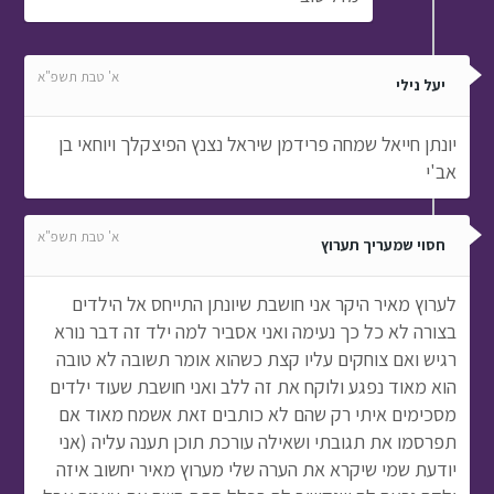
א' טבת תשפ"א
יעל נילי
יונתן חייאל שמחה פרידמן שיראל נצנץ הפיצקלך ויוחאי בן
אב'י
א' טבת תשפ"א
חסוי שמעריך תערוץ
לערוץ מאיר היקר אני חושבת שיונתן התייחס אל הילדים
בצורה לא כל כך נעימה ואני אסביר למה ילד זה דבר נורא
רגיש ואם צוחקים עליו קצת כשהוא אומר תשובה לא טובה
הוא מאוד נפגע ולוקח את זה ללב ואני חושבת שעוד ילדים
מסכימים איתי רק שהם לא כותבים זאת אשמח מאוד אם
תפרסמו את תגובתי ושאילה עורכת תוכן תענה עליה (אני
יודעת שמי שיקרא את הערה שלי מערוץ מאיר יחשוב איזה