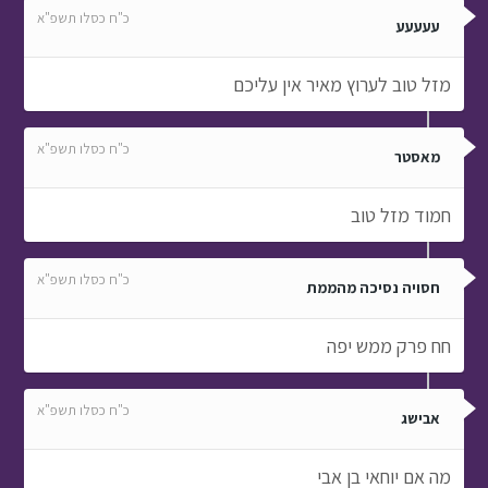
כ"ח כסלו תשפ"א
עעעעע
מזל טוב לערוץ מאיר אין עליכם
כ"ח כסלו תשפ"א
מאסטר
חמוד מזל טוב
כ"ח כסלו תשפ"א
חסויה נסיכה מהממת
חח פרק ממש יפה
כ"ח כסלו תשפ"א
אבישג
מה אם יוחאי בן אבי