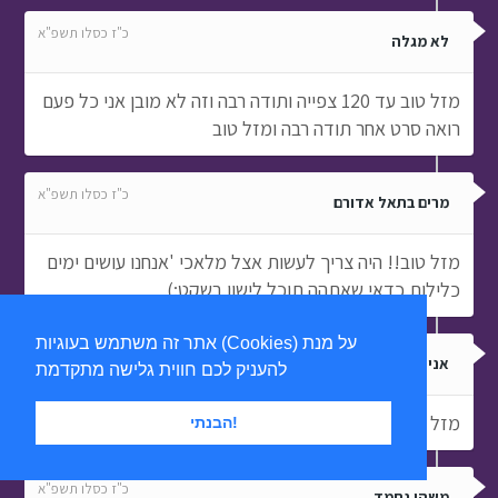
כ"ז כסלו תשפ"א
לא מגלה
מזל טוב עד 120 צפייה ותודה רבה וזה לא מובן אני כל פעם
רואה סרט אחר תודה רבה ומזל טוב
כ"ז כסלו תשפ"א
מרים בתאל אדורם
מזל טוב!! היה צריך לעשות אצל מלאכי 'אנחנו עושים ימים
כלילות כדאי שאתהה תוכל לישון בשקט:)
אתר זה משתמש בעוגיות (Cookies) על מנת
כ"ז כסלו תשפ"א
אני לא רוצה
להעניק לכם חווית גלישה מתקדמת
מזל טוב:)
הבנתי!
כ"ז כסלו תשפ"א
משהו נחמד