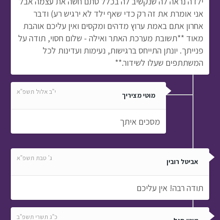
ילדה נראה לה שנקשיב לה בכלל סתם חשה את עצמה אבל
אני אומרת את זה רק כדי שאף ילד לא ירגיש רע) ודבר
אחרון אתם באמת ערוץ מדהים ומקסים ואין עליכם אוהבת
מאוד **תשובת מערכת האתר ואילה - שלום חסוי, תודה על
פנייתך. יונתן התייחס ברגישות, נעימות ועדינות לכל
המשתתפים שעלו לשידור.**
י"ב אלול תשפ"א
מוטי מציריך
מסכים איתך
ג' טבת תשפ"א
אביטל רובין
תודה רבה! אין עליכם
כ"ג תשרי תשפ"ב