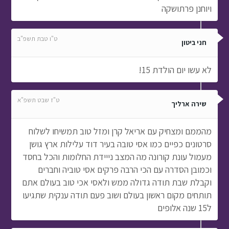
ויוחנן פרתושקה
ט"ו טבת תשפ"ב
חני ביטון
לא עשו יום הולדת 15!
ט"ז שבט תשפ"א
שירה ארליך
מהממם ומצחיק עם אריאל קרן ומזל טוב תמשיחו לשלוח
סרטונים כפיים כמו אסי טובה בעיר דוד עלילות ארץ גושן
מעמול עונת קורונה מה המצב נייידת החלומות והכל בחסד
וכמובן הסדרה עם הכי הרבה פרקים אסי טוביה וחברים
וקבלת שבת תודה גדולה ממש ולאסי אכי טוב בעולם אתם
תותחים מקום ראשון בעולם ושוב פעם תודה ענקית שתגיעו
ל15 שנה אלופים