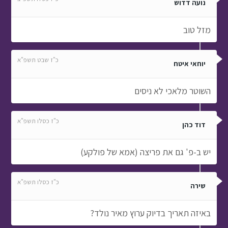
נועה דדוש
מזל טוב
כ"ז שבט תשפ"א
יוחאי איטח
השוטר מלאכי לא ניסים
כ"ז כסלו תשפ"א
דוד כהן
יש ב-פ' גם את פריצה (אמא של פולקע)
כ"ז כסלו תשפ"א
שירה
באיזה תאריך בדיוק ערוץ מאיר נולד?