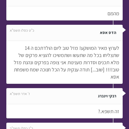
מהמם
כ"ט כסלו תשפ"א
הדס אסא
לערוץ מאיר המושקע! מזל טוב ליום הולדתכם ה 14
שתצליחו בכל מה שתעשו ושתמשיכו להוציא פרקים של
מלא תכנים וסדרות מענינות אני צופה בפרקים ונהנת מזל
טוב!!!! [שוב...] תודה ענקית על הכל חנוכה שמח משפחת
אסא
ז' אדר תשפ"א
רבקי וינברג
זה תשפא.?
כ"ז כסלו תשפ"ב