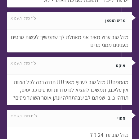
כ"ז כסלו תשפ"א
מרים הופמן
מזל טוב ערוץ מאיר אני מאחלת לך שתמשיך לעשות סרטים
מענינים ממני מרים
כ"ז כסלו תשפ"א
איקס
מהממם!!! מזל טוב לערוץ מאיר!!!! תודה רבה לכל הצוות
אין עליכם, תמשיכו להוציא לנו סדרות וסרטים ככ יפים,
תודה! נ. ב. שמתם לב שבהתחלה יונתן אומר השוטר ניסים?
כ"ח כסלו תשפ"א
חסוי
מזל טוב עד 24 ? 7