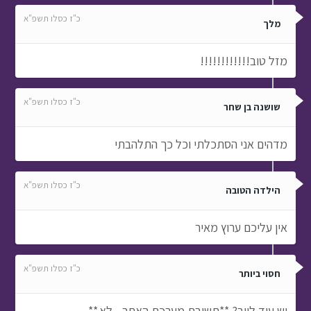
כ"ז כסלו תשפ"א
מלך
מזל טוב!!!!!!!!!!!!
כ"ז כסלו תשפ"א
שושנה בן שחר
מדהים אני הסתכלתי וכל כך התלהבתי
כ"ז כסלו תשפ"א
הילדה הטובה
אין עליכם ערוץ מאיר
כ"ז כסלו תשפ"א
חסוי ביותר
יש עוד לייב? **תשובת מערכת האתר - לא.**