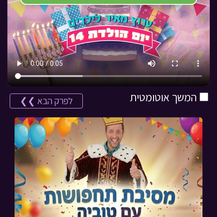
המשך אוטומטית
לפרק הבא ❯❯