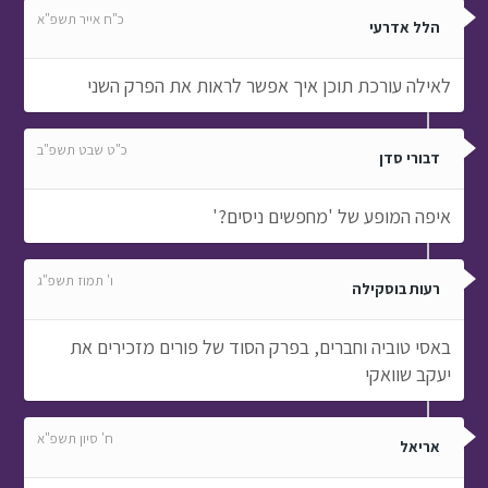
כ"ח אייר תשפ"א
הלל אדרעי
לאילה עורכת תוכן איך אפשר לראות את הפרק השני
כ"ט שבט תשפ"ב
דבורי סדן
איפה המופע של 'מחפשים ניסים?'
ו' תמוז תשפ"ג
רעות בוסקילה
באסי טוביה וחברים, בפרק הסוד של פורים מזכירים את
יעקב שוואקי
ח' סיון תשפ"א
אריאל