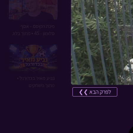
פינת הקוסם - אסף
סלומון - 45
• מתוך בלוג
גביע מאיר בכדורגל
•
מתוך משחקים
לפרק הבא ❯❯
סיכום הפנינג חנוכה