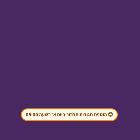
תשעה באב
• מתוך חג
ומיוחד
עלילות ארץ גושן -
לשאת ולתת באמונה
•
מתוך עלילות ארץ גושן
😊 הוספת תגובות תחזור ביום א׳ בשעה 09:00