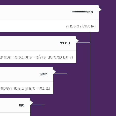
חסוייייייייייייייי
ואו אחלה משפחה
גיננדל
הייתם מאמינים שגלעד ישחק בשומר ספורים
טונעו
גם בארי משחק בשומר הסיפורי
נעם