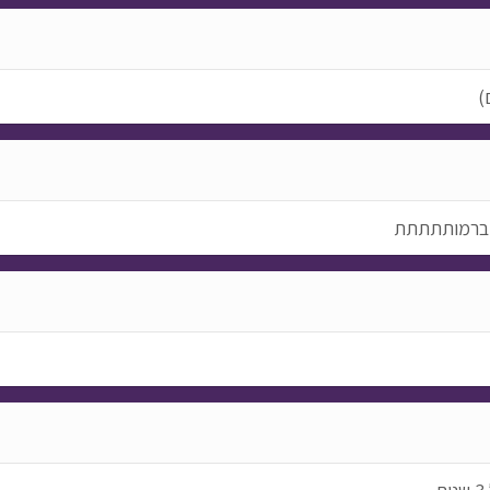
)
ק ברמותתתתת