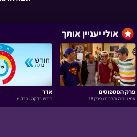
משפחת עשוש
משחק ביתי › פרק 6
אולי יעניין אותך
משפחת כהן
משחק ביתי › פרק 5
‹
פרק הפספוסים
אדר
אסי טוביה וחברים › פרק 18
חודש בדקה › פרק 6