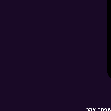
תשפו
• מתוך מיוחדים
זום ערב ראש השנה
תשפו - עם טוביה
•
מתוך מיוחדים
ניידת החלומות - משחק
חלומי ב
• מתוך ניידת
החלומות
משפחת צהר