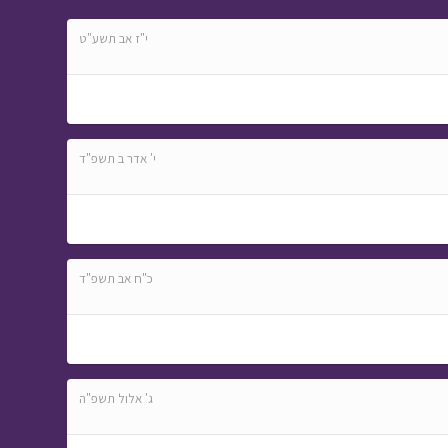
י"ז אב תשע"ט
י' אדר ב תשפ"ד
כ"ח אב תשפ"ד
ג' אלול תשפ"ה