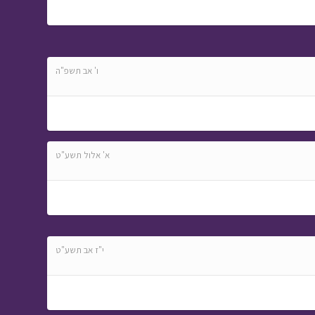
ו' אב תשפ"ה
א' אלול תשע"ט
י"ז אב תשע"ט