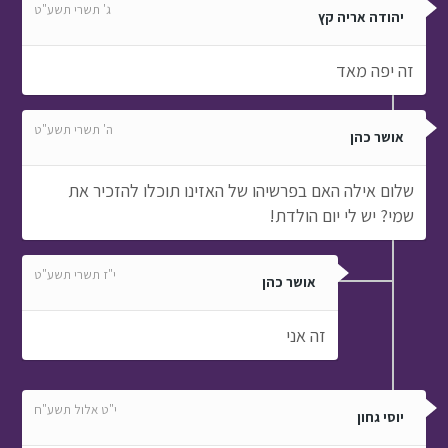
ג' תשרי תשע"ט
יהודה אריה קץ
זה יפה מאד
ה' תשרי תשע"ט
אושר כהן
שלום אילה האם בפרשיהו של האזינו תוכלו להזכיר את
שמי? יש לי יום הולדת!
י"ז תשרי תשע"ט
אושר כהן
זה אני
י"ט אלול תשע"ח
יוסי גחון