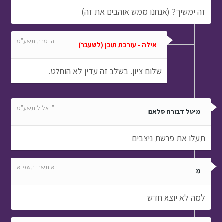
זה ימשיך? (אנחנו ממש אוהבים את זה)
ה' טבת תשע"ט
אילה - עורכת תוכן (לשעבר)
שלום ציון. בשלב זה עדין לא הוחלט.
כ"ו אלול תשע"ט
מיטל דבורה סלאם
תעלו את פרשת ניצבים
י"א תשרי תשפ"א
מ
למה לא יוצא חדש