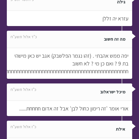
גילה
עזרא יה זללן
כ"ד אלול תשע"ח
מה זה חשוב
יפה ממש אהבתי . (זהו נגמר הפלשבק) אגב יש כאן מישהי
בת 9 ? ואם כן מי ? לא חשוב
חחחחחחחחחחחחחחחחחחחחחחחחחחחחחחחחחחחחחחחחחחחחחח
כ"ז אלול תשע"ח
מיכל ישראלוב
אורי אומר 'זה רימון כחול לבן' אבל זה אדום חחחחח......
כ"ז אלול תשע"ח
אילת