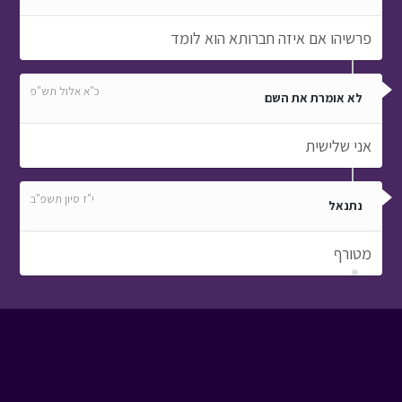
פרשיהו אם איזה חברותא הוא לומד
כ"א אלול תש"פ
לא אומרת את השם
אני שלישית
י"ז סיון תשפ"ב
נתנאל
מטורף