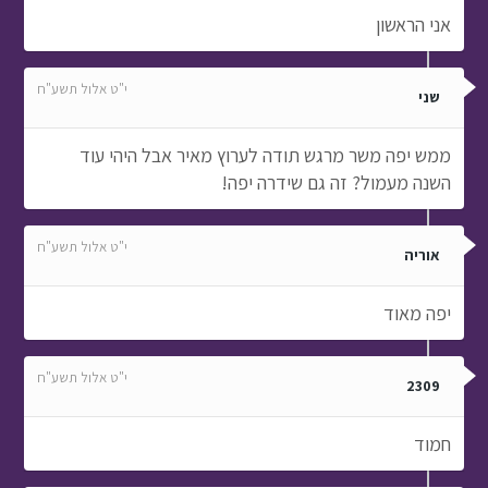
אני הראשון
י"ט אלול תשע"ח
שני
ממש יפה משר מרגש תודה לערוץ מאיר אבל היהי עוד
השנה מעמול? זה גם שידרה יפה!
י"ט אלול תשע"ח
אוריה
יפה מאוד
י"ט אלול תשע"ח
2309
חמוד