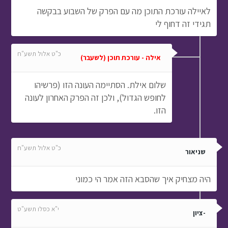
לאיילה עורכת התוכן מה עם הפרק של השבוע בבקשה
תגידי זה דחוף לי
כ"ט אלול תשע"ח
אילה - עורכת תוכן (לשעבר)
שלום אילת. הסתיימה העונה הזו (פרשיהו
לחופש הגדול), ולכן זה הפרק האחרון לעונה
הזו.
כ"ט אלול תשע"ח
שניאור
היה מצחיק איך שהסבא הזה אמר הי כמוני
י"א כסלו תשע"ט
-ציון