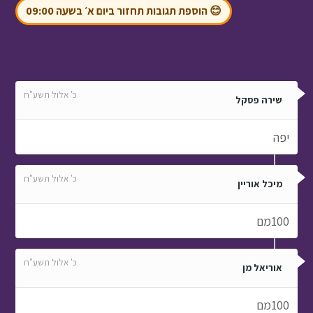
😊 הוספת תגובות תחזור ביום א׳ בשעה 09:00
כ' אלול תשע"ח
שירה פסקל
יפה
כ' אלול תשע"ח
מיכל אוריין
100מם
כ' אלול תשע"ח
אוריאל מן
100מם