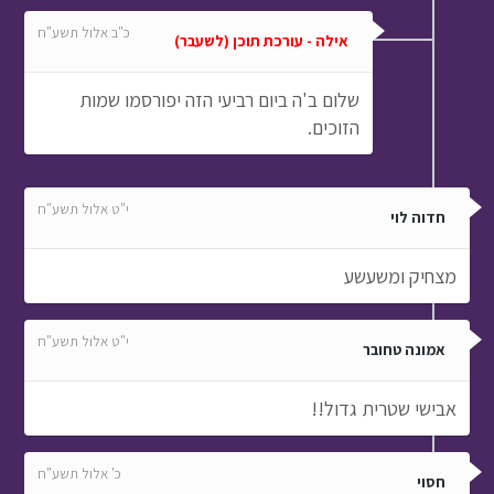
כ"ב אלול תשע"ח
אילה - עורכת תוכן (לשעבר)
שלום ב'ה ביום רביעי הזה יפורסמו שמות
הזוכים.
י"ט אלול תשע"ח
חדוה לוי
מצחיק ומשעשע
י"ט אלול תשע"ח
אמונה טחובר
אבישי שטרית גדול!!
כ' אלול תשע"ח
חסוי