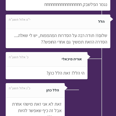
נגמר הפלשבק חחחחחחחחחחחחחחחח
י"ט אלול תשע"ח
הלל
שלום!! תודה רבה על הסדרות המהממות, יש לי שאלה....
הסדרה הזאת תמשיך גם אחרי החופש??
כ' אלול תשע"ח
אוריה מיכאלי
הי הלל! זאת הלל כהן?
כ"ג אלול תשע"ח
הלל כהן
זאת לא אני זאת מישהי אחרת
אבל זה כיף שאפשר להיות