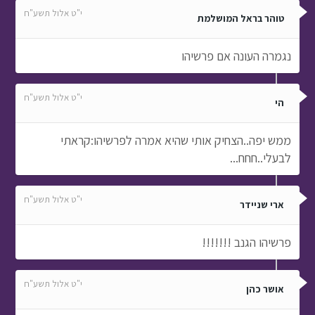
י"ט אלול תשע"ח
טוהר בראל המושלמת
נגמרה העונה אם פרשיהו
י"ט אלול תשע"ח
הי
ממש יפה..הצחיק אותי שהיא אמרה לפרשיהו:קראתי
לבעלי..חחח...
י"ט אלול תשע"ח
ארי שניידר
פרשיהו הגנב !!!!!!!
י"ט אלול תשע"ח
אושר כהן