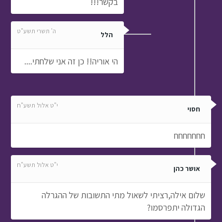
בקשר!!!
ה' תשרי תשע"ט
הלל
הי אוריה!! כן זה אני שלחתי....
י"ט אלול תשע"ח
חסוי
חחחחחחח
י"ט אלול תשע"ח
אושר כהן
שלום אילה,רציתי לשאול מתי התשובות של ההגרלה
הגדולה יתפרסמו?