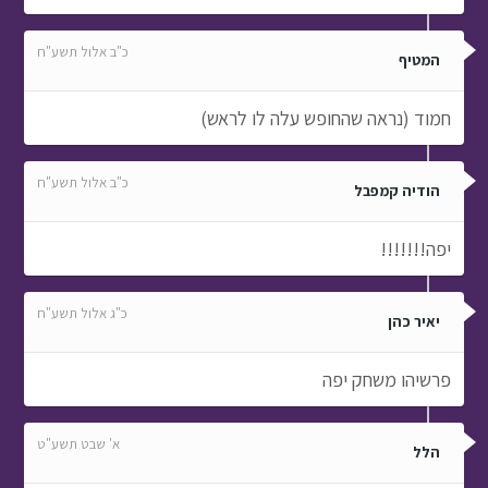
כ"ב אלול תשע"ח
המטיף
חמוד (נראה שהחופש עלה לו לראש)
כ"ב אלול תשע"ח
הודיה קמפבל
יפה!!!!!!!
כ"ג אלול תשע"ח
יאיר כהן
פרשיהו משחק יפה
א' שבט תשע"ט
הלל