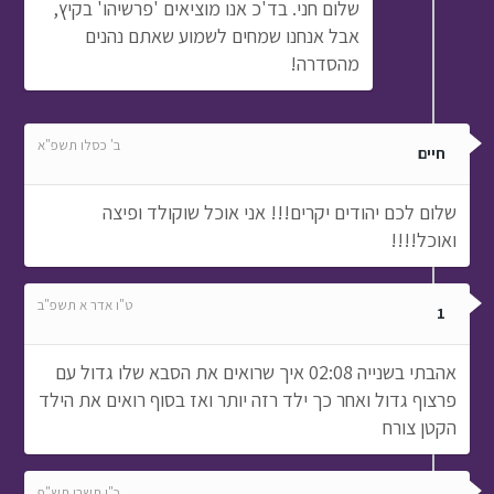
שלום חני. בד'כ אנו מוציאים 'פרשיהו' בקיץ,
אבל אנחנו שמחים לשמוע שאתם נהנים
מהסדרה!
ב' כסלו תשפ"א
חיים
שלום לכם יהודים יקרים!!! אני אוכל שוקולד ופיצה
ואוכל!!!!
ט"ו אדר א תשפ"ב
1
אהבתי בשנייה 02:08 איך שרואים את הסבא שלו גדול עם
פרצוף גדול ואחר כך ילד רזה יותר ואז בסוף רואים את הילד
הקטן צורח
כ"ו תשרי תש"פ