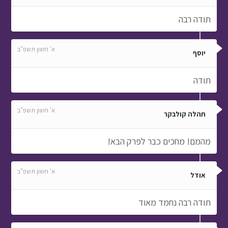
תודה רבה
א' חשון תשפ"ב
יוסף
תודה
א' חשון תשפ"ב
תהלה קולבקר
מהמם! מחכים כבר לפרק הבא!
א' חשון תשפ"ב
אודל
תודה רבה נחמד מאוד