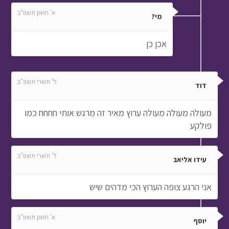
א' חשון תשפ"ב
מי?
אכן כן
ל' תשרי תשפ"ב
דוד
מעולה מעולה מעולה ערוץ מאיר זה מרגש אותי חחחח כמו
פולקע
ל' תשרי תשפ"ב
עידו אליאב
אני הרגע צופה הערוץ הכי מדהים שיש
א' חשון תשפ"ב
יוסף