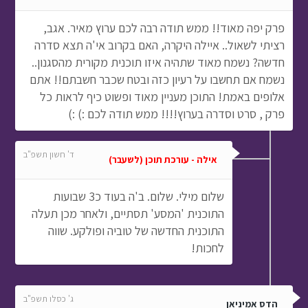
פרק יפה מאוד!! ממש תודה רבה לכם ערוץ מאיר. אגב,
רציתי לשאול.. איילה היקרה, האם בקרוב אי'ה תצא סדרה
חדשה? נשמח מאוד שתהיה איזו תוכנית מקורית מהסגנון..
נשמח אם תחשבו על רעיון כזה ובטח שכבר חשבתם!! אתם
אלופים באמת! התוכן מעניין מאוד ופשוט כיף לראות כל
פרק , סרט וסדרה בערוץ!!!! ממש תודה לכם :) :)
ד' חשון תשפ"ב
אילה - עורכת תוכן (לשעבר)
שלום מילי. שלום. ב'ה בעוד כ3 שבועות
התוכנית 'המסע' תסתיים, ולאחר מכן תעלה
התוכנית החדשה של טוביה ופולקע. שווה
לחכות!
ג' כסלו תשפ"ב
הדס אמיניאן