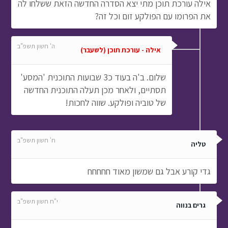
אילה עורכת תוכן מתי יצא הסדרה החדשה הזאת ששלחו לה
את הפרומו עם הפולקע זום וכל זה?
ה' חשון תשפ"ב
אילה - עורכת תוכן (לשעבר)
שלום. ב'ה בעוד כ3 שבועות התוכנית 'המסע'
תסתיים, ולאחר מכן תעלה התוכנית החדשה
של טוביה ופולקע. שווה לחכות!
ח' חשון תשפ"ב
טליה
גדי קורע אבל גם שמשון מאוד חחחחח
י"ח חשון תשפ"ב
גרים בנווה