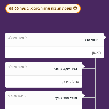
😊 הוספת תגובות תחזור ביום א׳ בשעה 09:00
ל' תשרי תשפ"ב
יוחאי ארליך
ראשון
ל' תשרי תשפ"ב
בניה יעקב בן צבי
אחלה פרק
א' חשון תשפ"ב
מנדי סטרולוביץ