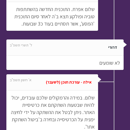
שלום אפרת. התוכנית החדשה בהשתתפות
טוביה ופולקע תצא ב'ה לאחר סיום התוכנית
'המסע', אשר תסתיים בעוד כ3 שבועות.
ל' תשרי תשפ"ב
דרורי
לא שומעים
א' חשון תשפ"ב
אילה - עורכת תוכן (לשעבר)
שלום. במידה והרמקולים שלכם עובדים, יכול
להיות שבטעות השתקתם את כרטיסיית
האתר. ניתן לבטל את ההשתקה על ידי לחיצה
ימנית על הכרטיסייה ובחירה ב'ביטול השתקת
אתר'.