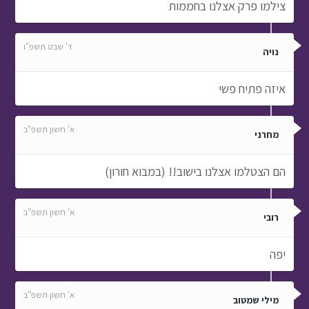
צילמו פרק אצלנו בחממות
ד' שבט תשפ"ו
נויה
איזה פתיח פשי
א' חשון תשפ"ב
מחרני
הם הצטלמו אצלנו בישוב!! (במבוא חורון)
א' חשון תשפ"ב
רובי
יפה
א' חשון תשפ"ב
מילי שמטוב