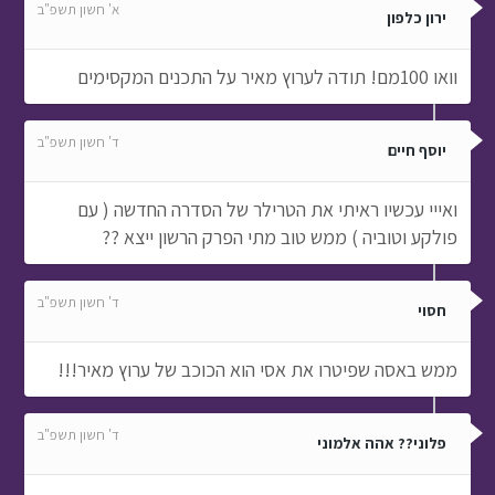
א' חשון תשפ"ב
ירון כלפון
וואו 100מם! תודה לערוץ מאיר על התכנים המקסימים
ד' חשון תשפ"ב
יוסף חיים
ואייי עכשיו ראיתי את הטרילר של הסדרה החדשה ( עם
פולקע וטוביה ) ממש טוב מתי הפרק הרשון ייצא ??
ד' חשון תשפ"ב
חסוי
ממש באסה שפיטרו את אסי הוא הכוכב של ערוץ מאיר!!!
ד' חשון תשפ"ב
פלוני?? אהה אלמוני