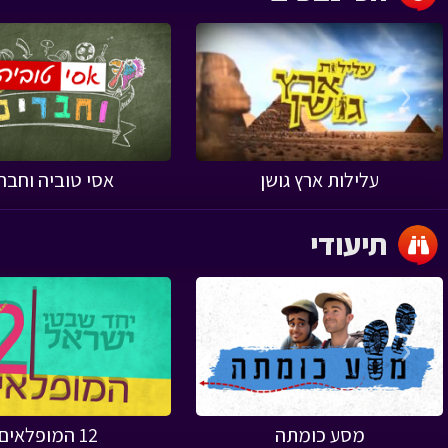
‹
עלילות ארץ גושן
אסי טוביה וחבר
תיעודי
‹
מסע כומתה
12 המופלאים