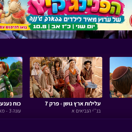
עלילות ארץ גושן
›
פרק 7
כוח נענע
בנ''י הנביאים א
עונה 3 - מאוורר ענקיסטי