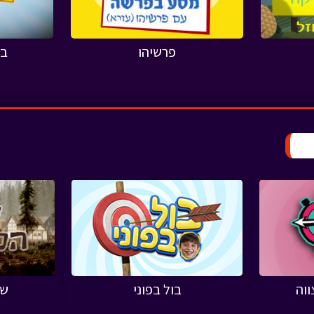
פרשיהו
בו
וה
בול בפוני
שו