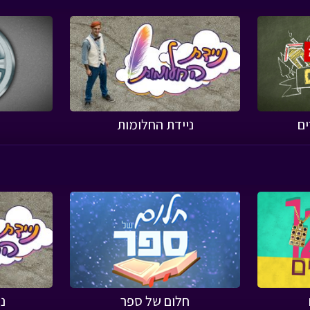
ים
ניידת החלומות
חלום של ספר
נ