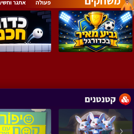
משחקים
פעולה
אתגר וחשיב
‹
קטנטנים
‹