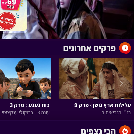
פרקים אחרונים
‹
עלילות ארץ גושן
›
פרק 8
כוח נענע
›
פרק 3
בנ''י הנביאים ב
עונה 3 - ברוקולי ענקיסטי
הכי נצפים