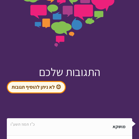
התגובות שלכם
😊 לא ניתן להוסיף תגובות
כ"ז תמוז תשע"ו
מושקא