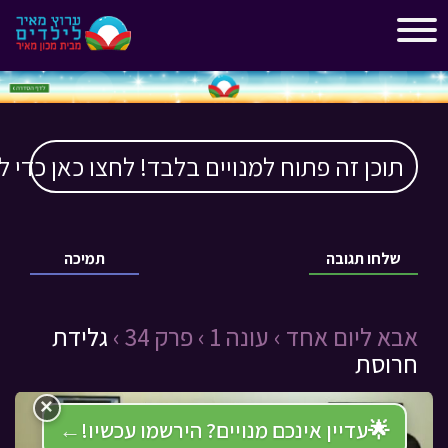
"
"
תוכן זה פתוח למנויים בלבד! לחצו כאן כדי ל
שלחו תגובה
תמיכה
אבא ליום אחד ›
עונה 1 ›
פרק 34 ›
גלידת
חרוסת
×
🌟
עדיין אינכם מנויים? הירשמו עכשיו!
←