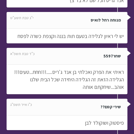
אנד גריס הכל שם לא בד'צ)
י"ג טבת תשע"ט
מנוחה רחל לואיס
יש לי ראיון לגלידה בטעם תות בננה וקצפת כשרה לפסח
כ"ד טבת תשפ"א
שחר5597
ראיתי את הפרק ואכלתי בן אנד ג'ריס.....!!!חחח...טעים!!!
הגלידה הזאת זה הגלידה היחידה שכל הבית שלנו
אוהב...שיחקתם אותה
כ"ו אייר תשפ"ג
שירי קסם??
פיסטוק ושוקולד לבן