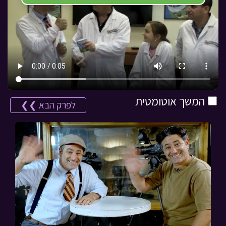
המשך אוטומטית
לפרק הבא ❯❯