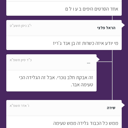
אחד הסרטים היפים ב ע ו ל ם
י"ב ניסן תשע"ט
הראל פלצי
מי יודע איזה כשרות זה בן אנד ג'ריז
כ"ד סיון תשפ"א
...
זה אבקת חלב נוכרי. אבל זה הגלידה הכי
טעימה אבר.
ו' אדר תשפ"א
שירה
ממש כל הכבוד גלידה ממש טעימה