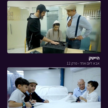
הייטק
אבא ליום אחד › פרק 12