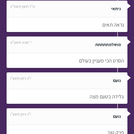
ט"ז חשון תשפ"ה
ניתאי
נראה תאים
י' שבט תשע"ט
מושלמתתתתת
הסרט הכי מעניין בעולם
י"ג ניסן תשע"ו
נועם
גלידה בטעם מצה
י"ג ניסן תשע"ו
נועם
פרק טוב