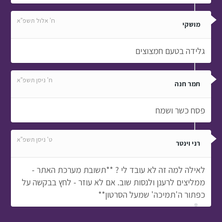
ח' אלול תשפ"א
מושקי
גלידה בטעם חמצוצים
ח' ניסן תשפ"א
תמר חנה
פסח כשר ושמח
ט' ניסן תשפ"א
רני וינטר
לאילה למה זה לא עובד לי ? **תשובת מערכת האתר -
ממליצים לרענן ולנסות שוב. אם לא עוזר - לחץ בבקשה על
כפתור ה'תמיכה' שמעל הסרטון**