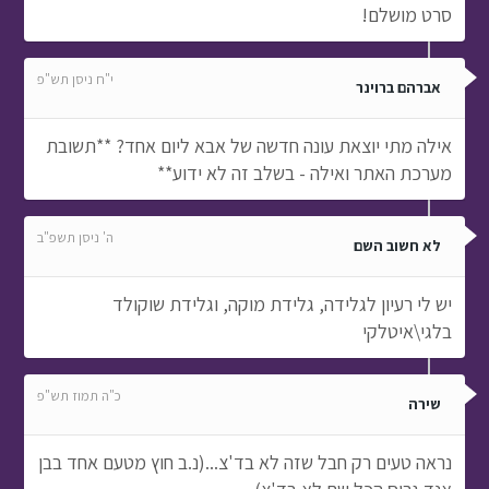
סרט מושלם!
י"ח ניסן תש"פ
אברהם ברוינר
אילה מתי יוצאת עונה חדשה של אבא ליום אחד? **תשובת
מערכת האתר ואילה - בשלב זה לא ידוע**
ה' ניסן תשפ"ב
לא חשוב השם
יש לי רעיון לגלידה, גלידת מוקה, וגלידת שוקולד
בלגי\איטלקי
כ"ה תמוז תש"פ
שירה
נראה טעים רק חבל שזה לא בד'צ...(נ.ב חוץ מטעם אחד בבן