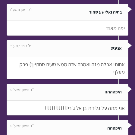
י"ט ניסן תשע"ו
בתיה ואלישע שחור
יפה מאוד
ח' ניסן תשע"ז
אניני3
אחותי אכלה מזה ואמרה שזה ממש טעים סחתיין:) פרק
מעלף
י"ד חשון תשע"ט
היפהההה
אני מתה על גלידת בן אל ג'רי!!!!!!!!!!!!!
י"ד חשון תשע"ט
היפההה