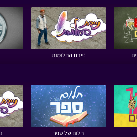
ים
ניידת החלומות
חלום של ספר
נ