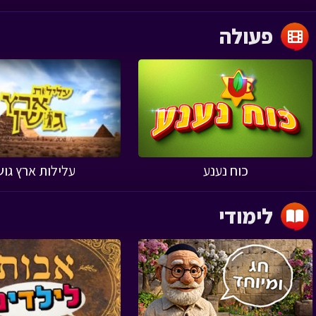
פעולה
‹
כוח נענע
עלילות ארץ גוש
לימודי
‹