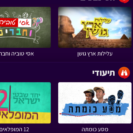
‹
עלילות ארץ גושן
אסי טוביה וחבר
תיעודי
‹
מסע כומתה
12 המופלאים