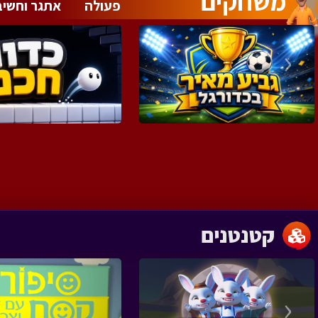
משחקים
פעולה
אתגר וחשיב
‹
קטנטנים
‹