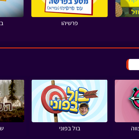
פרשיהו
בו
וה
בול בפוני
שו