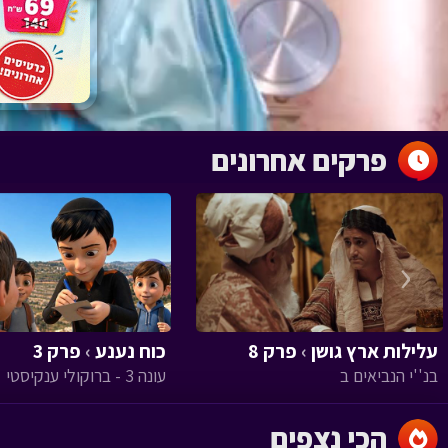
פרקים אחרונים
‹
עלילות ארץ גושן
›
פרק 8
כוח נענע
›
פרק 3
בנ''י הנביאים ב
עונה 3 - ברוקולי ענקיסטי
הכי נצפים