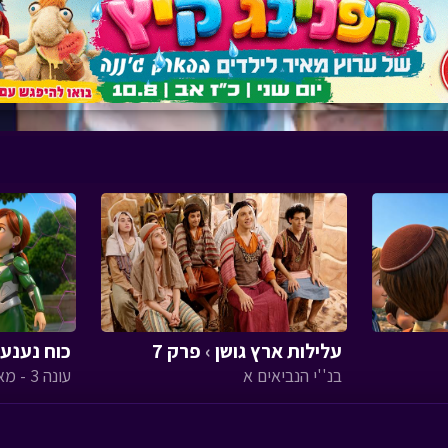
עלילות ארץ גושן
›
פרק 7
כוח נענע
בנ''י הנביאים א
עונה 3 - מאוורר ענקיסטי