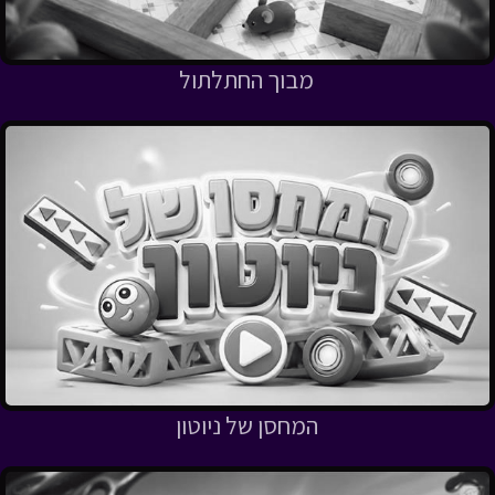
מבוך החתלתול
המחסן של ניוטון