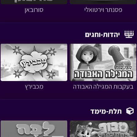
פסנתר וירטואלי
סורובאן
יהדות-וחגים
›
‹
בעקבות המגילה האבודה
מכבירץ
תלת-מימד