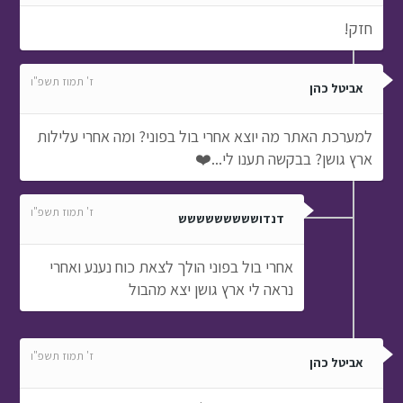
חזק!
ז' תמוז תשפ"ו
אביטל כהן
למערכת האתר מה יוצא אחרי בול בפוני? ומה אחרי עלילות
ארץ גושן? בבקשה תענו לי...❤️
ז' תמוז תשפ"ו
דנדוששששששששש
אחרי בול בפוני הולך לצאת כוח נענע ואחרי
נראה לי ארץ גושן יצא מהבול
ז' תמוז תשפ"ו
אביטל כהן