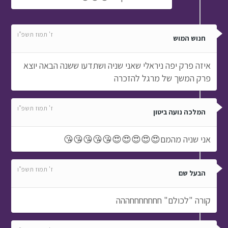
ז' תמוז תשפ"ו
חנוש המוש
איזה פרק יפה ניראלי שאני שניה ושתדעו ששנה הבאה יוצא
פרק המשך של מרגל להזכרה
ז' תמוז תשפ"ו
המלכה נועה ביטון
אני שניה מהמם😍😍😍😍😍😘😘😘😘😘
ז' תמוז תשפ"ו
הבעל שם
קורה "לכולם" חחחחחחחההה