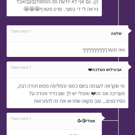
כן.. גם אני לא יודעת מה המספר🤔🤔אבל
ניראה לי די בסוף.. סרט מטורף🤩🤩🤩
ז' תמוז תשפ"ו
שלמה
וואי מטורףףףףףףףףף
ז' תמוז תשפ"ו
אביגילוש המלכה❤️
מי שקראה לעצמה בשם כמוני והחליפה ממש תודה רבה,
מעריכה את זה❤️ ואמלי יש לך שם נדיר ותודה על
הפירגונים... טוב מקווה שתראו את זה להתראות
ז' תמוז תשפ"ו
אמלי😘🥳