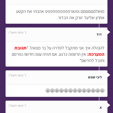
מושלםםםםםם ומטורפפפפפפפפפפ אהבתי את הקטע
אחרון שליעד זורק את הכדור.
ז' תמוז תשפ"ו
דוד
להנהלה איך אני מתקבל לסדרה על בר מצווה? *
תגובת
המערכת:
אין הרשמה כרגע. אם תהיה עונה חדשה נפרסם
ותוכל להירשם*
ז' תמוז תשפ"ו
ליבי שמש
🤩🤩🤩🤩🤩🤩🤩🤩🤩🤩🤩🤩🤩
ז' תמוז תשפ"ו
א