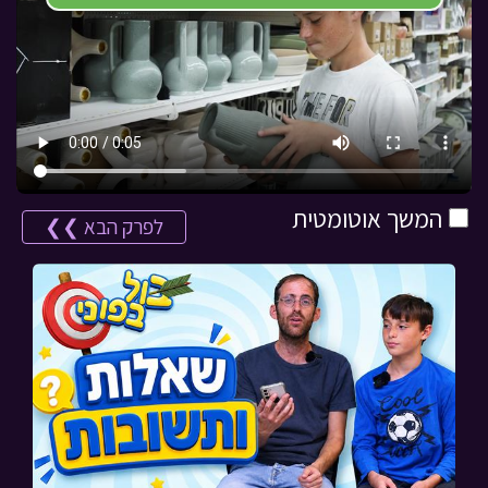
המשך אוטומטית
לפרק הבא ❯❯