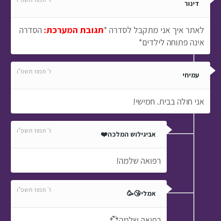
דינור
לאתר איך אני מתקבל לסדרה *
תגובת המערכת:
הסדרה
אינה פתוחה לילדים*
ז' תמוז תשפ"ו
עמיחי
אני חולה בבית. חמישי!
ז' תמוז תשפ"ו
אביגילוש המלכה❤️
רפואה שלמה!
ז' תמוז תשפ"ו
אמלי😘🥳
רפואה שלמה💞