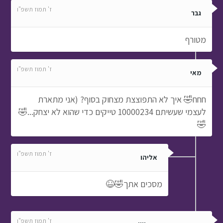
ז' תמוז תשפ"ו
גבר
מטורף
ז' תמוז תשפ"ו
מאי
חחח🤣 איך לא התפוצצת מצחוק בסוף? (אני מתארת
לעצמי שעשיתם 10000234 טייקים כדי שהוא לא יצחק...🤣
🤣
ז' תמוז תשפ"ו
אליהו
מסכים אתך🤣😆
ז' תמוז תשפ"ו