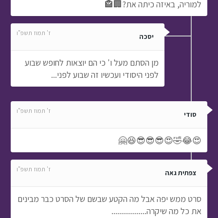
למוריה, באיזה כיתה את?🏢🏤
ז' תמוז תשפ"ו
יסכה
מן הסתם מעל ו' כי הם יוצאות לחופש שבוע
לפני היסודי ועכשיו זה שבוע לפני...
ז' תמוז תשפ"ו
סודי
😍😂🤣😍😎😎😎😆🤗
ז' תמוז תשפ"ו
צפתית גאה
סרט ממש יפה אבל מה הקטע שבשם של הסרט כבר מבינים
את כל מה שיקרה..................