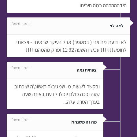
הידהההההה כמה חיכינוו
ז' תמוז תשפ"ו
לאה לוי
לא יודעת מה אני ( במספר) אבל העיקר שראיתי - ויצאתי
לחופש!!!!!!! עכשיו השעה 11:32 ופרק מהמהם!!!!!
ז' תמוז תשפ"ו
צפתית גאה
ובקשר לשעות מי שמגיב\ה ראשונ\ה שיכתוב
שעה וככה כולם יוכלו לדעת באיזה שעה
בערך הסרט עלה...
ז' תמוז תשפ"ו
מה זה משנה!?