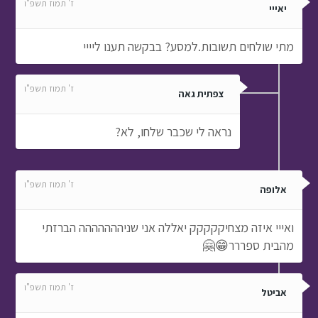
ז' תמוז תשפ"ו
יאייי
מתי שולחים תשובות.למסע? בבקשה תענו ליייי
ז' תמוז תשפ"ו
צפתית גאה
נראה לי שכבר שלחו, לא?
ז' תמוז תשפ"ו
אלופה
ואייי איזה מצחיקקקקק יאללה אני שניההההההה הברזתי
מהבית ספררר😁🤗
ז' תמוז תשפ"ו
אביטל