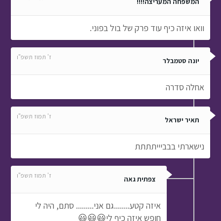
המשפחה המעריצה!!!!
וואו איזה כיף עוד פרק של בול בפוני.
ז' תמוז תשפ"ו
יונה סטמבלר
אחלה סדרה
ז' תמוז תשפ"ו
תאיר ישראל
נישארתי בבביייתתתת
ז' תמוז תשפ"ו
צפתית גאה
איזה קטע........גם אני......... סתם, היה לי
חופש איזה כיף לי😃😃😃