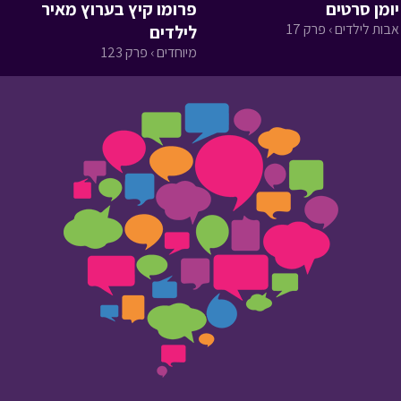
יומן סרטים
פרומו קיץ בערוץ מאיר
אבות לילדים › פרק 17
לילדים
מיוחדים › פרק 123