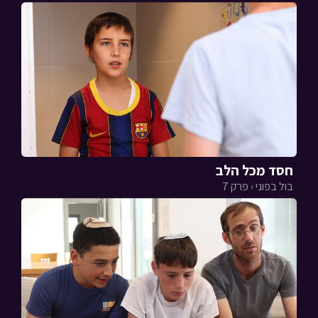
חסד מכל הלב
בול בפוני › פרק 7