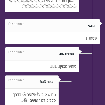
ראשון ראתי ת זה עולה🥴🥴🥴🥴🥴🥴🥴🥴
🥴🥴🥴🥴🥴🥴🥴🥴🥴🥴🥴🥴🥴
ז' תמוז תשפ"ו
נחמי
שניה!!!
ז' תמוז תשפ"ו
צפתית גאה
ניחוש מצוין👍🏼👍🏼
ז' תמוז תשפ"ו
אמלי😘🥳
ניחוש טוב 👍אלופה😘 בדרך
כלל כולם "טועים"😅...