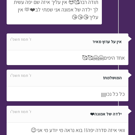
תודה רבה🥰😍 אין עליך איזה שם יפה עשית
לך ילדה של אמונה אני שמתי לב❤️🫶 אין
עליך😘😘😘
ז' תמוז תשפ"ו
אין על ערוץ מאיר
אחד היפים🤗🤗🥰🥰
ז' תמוז תשפ"ו
המושלמת!
כל כל נכוןןןן
ז' תמוז תשפ"ו
ילדה של אמונה❤️
וואי איזה סדרה יפה!! בוא נראה מי יודע מי אני😉