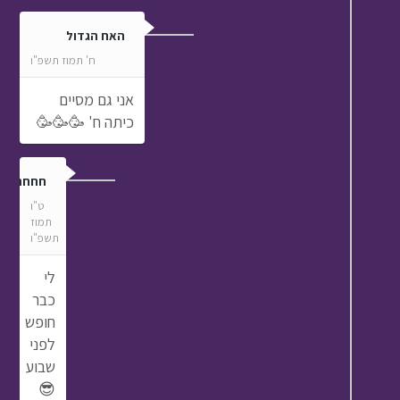
האח הגדול
ח' תמוז תשפ"ו
אני גם מסיים
כיתה ח' 🥳🥳🥳
חחחחחח
ט"ו
תמוז
תשפ"ו
לי
כבר
חופש
לפני
שבוע
😎