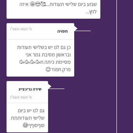
שבוע ביום שלישי תעודות...🥰😍🤩 איזה
לחץ...
ח' תמוז תשפ"ו
חסויה
כן גם לנו יש בשלישי תעודות
ובראשון מסיבת גמר אני
מסיימת כיתה ח🥳🥳🥳🥳
פרק חמוד😉
שירה גרינצייג
ח' תמוז תשפ"ו
גם לנו יש ביום
שלישי תעודותתת
סוףסוףף😅