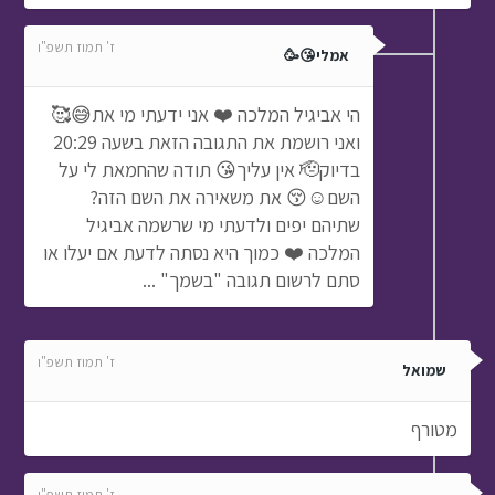
ז' תמוז תשפ"ו
אמלי😘🥳
הי אביגיל המלכה ❤️ אני ידעתי מי את😅🥰
ואני רושמת את התגובה הזאת בשעה 20:29
בדיוק🫡 אין עליך😘 תודה שהחמאת לי על
השם☺️😚 את משאירה את השם הזה?
שתיהם יפים ולדעתי מי שרשמה אביגיל
המלכה ❤️ כמוך היא נסתה לדעת אם יעלו או
סתם לרשום תגובה "בשמך" ...
ז' תמוז תשפ"ו
שמואל
מטורף
ז' תמוז תשפ"ו