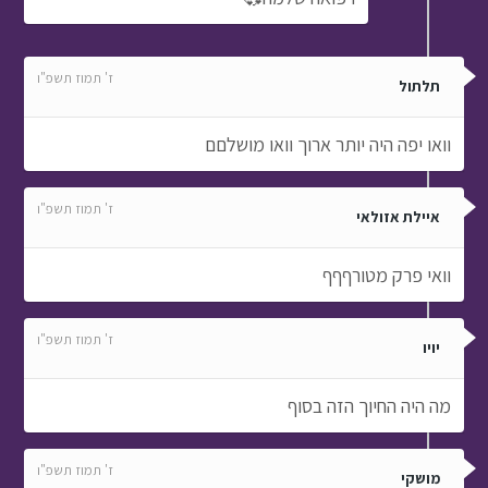
ז' תמוז תשפ"ו
תלתול
וואו יפה היה יותר ארוך וואו מושלםם
ז' תמוז תשפ"ו
איילת אזולאי
וואי פרק מטורףףף
ז' תמוז תשפ"ו
יויו
מה היה החיוך הזה בסוף
ז' תמוז תשפ"ו
מושקי