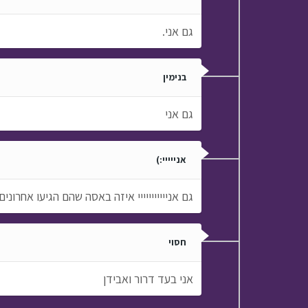
גם אני.
בנימין
גם אני
אנייייי:)
גם אנייייייייייי איזה באסה שהם הגיעו אחרונים:
חסוי
אני בעד דרור ואבידן