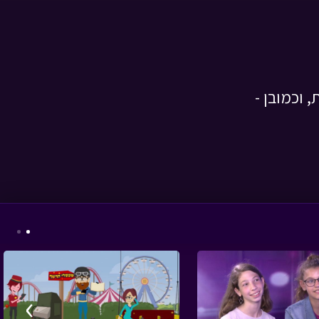
מסע כומתה - הגלבוע
•
 וכמובן -
מתוך מסע כומתה
זום ערב שמחת תורה
תשפו - עם טוביה
•
מתוך מיוחדים
›