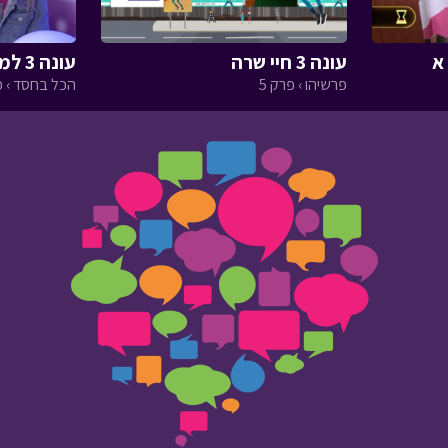
עונה 3 חיי שרה
עונה 3 למען חיות הבר חלק ב
פרשיהו › פרק 5
הכל בחסד › פ