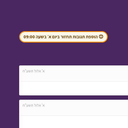
ליום אחד
😊 הוספת תגובות תחזור ביום א׳ בשעה 09:00
המסע לבר המצווה -
מאחורי הקלעים
• מתוך
המסע לבר המצווה
א' אלול תשע"ח
ניידת החלומות - נשיאה
א' אלול תשע"ח
חלומית ב
• מתוך ניידת
החלומות