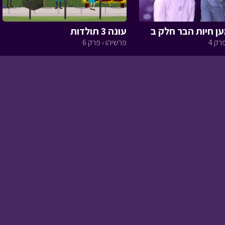
טו בשבט
• מתוך חג
עונה 3 תולדות
ומיוחד
רק 4
פרשיהו › פרק 6
אסי טוביה וחברים -
זיכרון גורלי
• מתוך אסי
טוביה וחברים
אבא ליום אחד - ריהוט
לבתי כנסת
• מתוך אבא