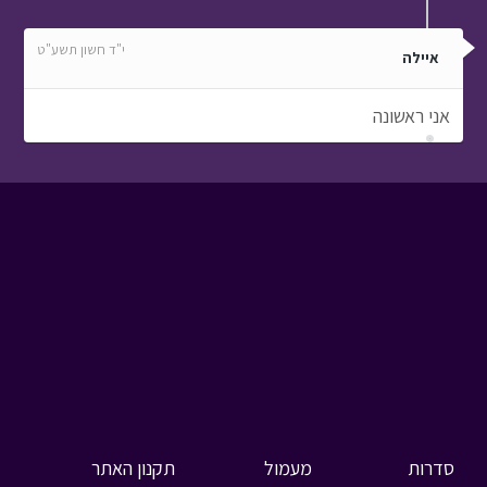
י"ד חשון תשע"ט
איילה
אני ראשונה
סדרות
מעמול
תקנון האתר