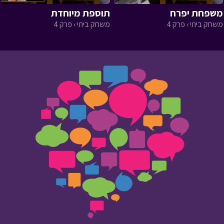
משפחת יפרח
תוספת מיוחדת
משחק ביתי › פרק 4
משחק ביתי › פרק 4