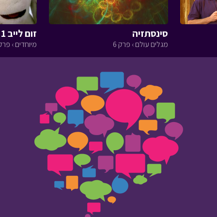
סינסתזיה
זום לייב 1 - שידור חוזר
מגלים עולם › פרק 6
מיוחדים › פרק 