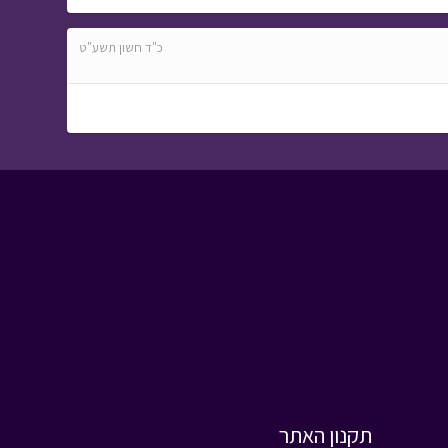
כוח נענע - עונה 3 - אילן
כ"ד חשון תשע"ט
• מתוך כוח נענע
תקנון האתר