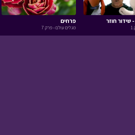
פרחים
1
מגלים עולם › פרק 7
עלילות ארץ גושן - חושך
מצליים
• מתוך עלילות
ארץ גושן
אבא ליום אחד - ריהוט
לבתי כנסת
• מתוך אבא
ליום אחד