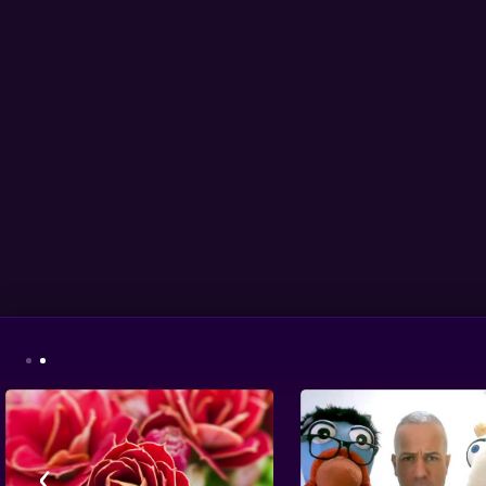
משחקים
אבא ליום אחד - פרק
סיום העונה - תוכנית
לקט
• מתוך אבא ליום
אחד
בול בפוני - פרק 8 -
עמית משחק בכדור
•
›
מתוך בול בפוני