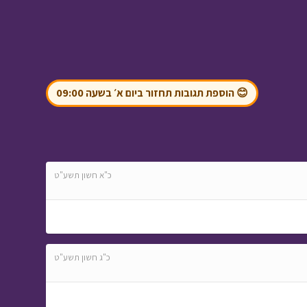
המסע לבר המצווה -
פרק עשירי
• מתוך
😊 הוספת תגובות תחזור ביום א׳ בשעה 09:00
המסע לבר המצווה
כ"א חשון תשע"ט
אבא ליום אחד - חוג
אופניים
• מתוך אבא
ליום אחד
כ"ג חשון תשע"ט