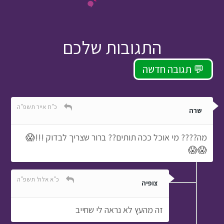
התגובות שלכם
תגובה חדשה 💬
כ"ח אייר תשפ"ה
שרה
מה???? מי אוכל ככה תותים?? ברור שצריך לבדוק !!!😱
😱😱
כ"א אלול תשפ"ה
צופיה
זה מהעץ לא נראה לי שחייב