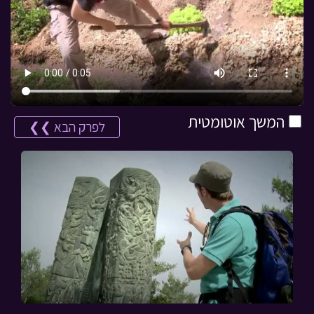
המשך אוטומטית
לפרק הבא ❯❯