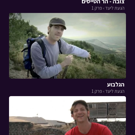
צובה - הר הטייסים
הגעת ליעד › פרק 1
הגלבוע
הגעת ליעד › פרק 1