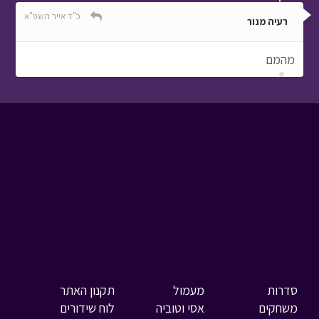
כ"ד אייר תשפ"א
רעיה מנור
מהמם
סדרות
מעמול
תקנון האתר
משחקים
אסי וטוביה
לוח שידורים