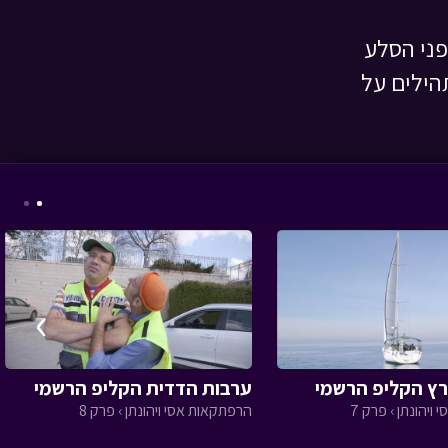
פני הסלע
הילים על
כוח נענע - עונה 3 -
ברוקולי ענקיסטי
•
מתוך כוח נענע
›
אבא ליום אחד -
קייטרינג
• מתוך אבא
ליום אחד
ץ הקליפ הרשמי
ערבות הדדית הקליפ הרשמי
ויהונתן › פרק 7
הרפתקאות אסי ויהונתן › פרק 8