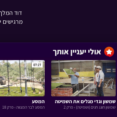
דוד המלך 
מזכרת בתיה
מרגישים י
הגעת ליעד › פרק 21
אולי יעניין אותך
סיור סליחות
בנחלאות
הגעת ליעד › פרק 21
‹
שמשון וגדי מגלים את השמיטה
המסע
שמשון חוגג חגים (ושמיטה) › פרק 2
המסע לבר המצווה › פרק 18
ההרודיון
הגעת ליעד › פרק 1