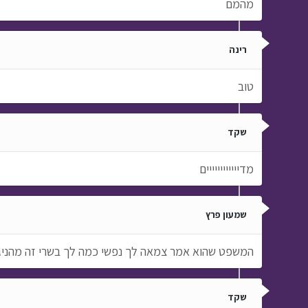
מהמם
רינה
טוב
שקד
מדיייייייייייים
שמעון פרץ
המשפט שהוא אמר צמאה לך נפשי כמה לך בשרי זה מהניגו
שקד