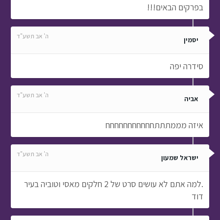
בפרקים הבאים!!!
ה' אב תשע"ד
יסמין
סידרה יפה
ה' אב תשע"ד
אביה
איזה מממתתתחחחחחחחחחחח
ה' אב תשע"ד
ישראל שמעון
.למה אתם לא עושים סרט של 2 חלקים מאסי וטוביה בעיר
דוד