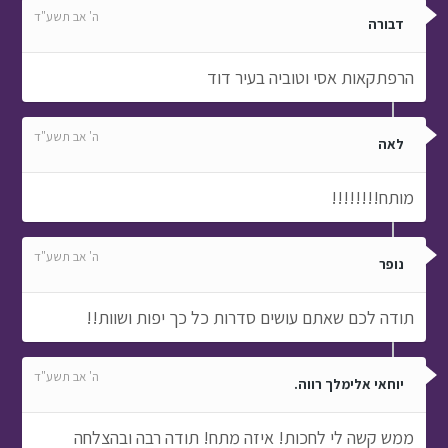
ה' אב תשע"ד
דבורה
הרפתקאות אסי וטוביה בעיר דוד
ה' אב תשע"ד
לאה
מותח!!!!!!!!
ה' אב תשע"ד
נופר
תודה לכם שאתם עושים סדרות כל כך יפות ושוות!!
ה' אב תשע"ד
יוחאי אלימלך רווה.
ממש קשה לי לחכות! איזה מתח! תודה רבה ובהצלחה