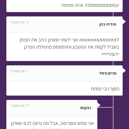
יעססססססססס!!! איזה מתח!!
ה' אב תשע"ד
הודיה כהן
לאאאאאאאאאאאאא אני ידעתי שארנן כתב את הצופן
בשביל לקחת את המטבע והתסססס מתחילת הפרק
ידעתייייייי
ז' אב תשע"ד
מרים ורחל
הסוף הכי מותח
י"ד אב תשע"ד
רבקוש
אני ממש מסכימה, אבל מה נראה לכם שארנן