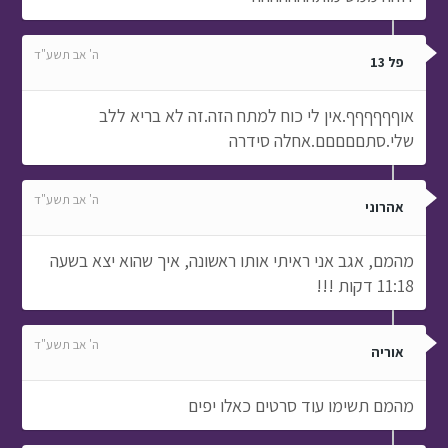
ה' אב תשע"ד
פל 13
אוףףףףףף.אין לי כוח למתח הזה.זה לא בריא ללב
שלי.סתםםםםם.אחלה סידרה
ה' אב תשע"ד
אהרוני
מהמם, אגב אני ראיתי אותו ראשונה, איך שהוא יצא בשעה
11:18 דקות !!!
ה' אב תשע"ד
אוריה
מהמם תשימו עוד סרטים כאלו יפים