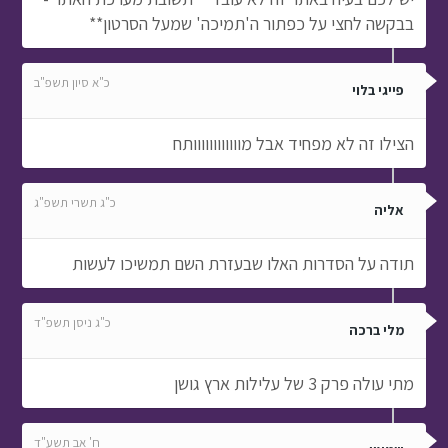
בבקשה לחצי על כפתור ה'תמיכה' שמעל הסרטון**
כ"א סיון תשפ"ב
פייגי בלוי
הצילו זה לא מפחיד אבל מוווווווווווותח
כ"ג תשרי תשפ"ג
אליה
תודה על הסדרות האלו שבעזרת השם תמשיכו לעשות
כ"ג ניסן תשפ"ד
מלי ברכה
מתי עולה פרק 3 של עלילות ארץ גושן
ח' אב תשע"ד