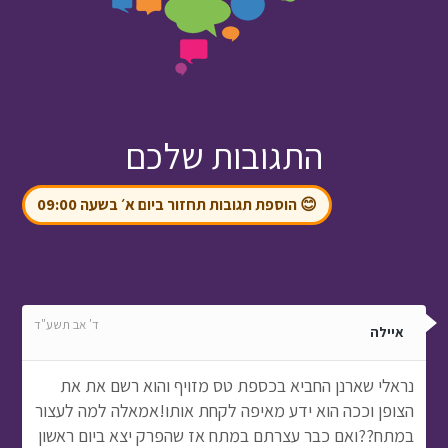
התגובות שלכם
😊 הוספת תגובות תחזור ביום א׳ בשעה 09:00
ד' אב תשע"ד
איילה
נראלי שארנן החביא בכספת טס מזויף והוא רשם את את
הצופן וככה הוא ידע מאיפה לקחת אותו!אמאלה למה לעצור
במתח??ואם כבר עצרתם במתח אז שהפרק יצא ביום ראשון