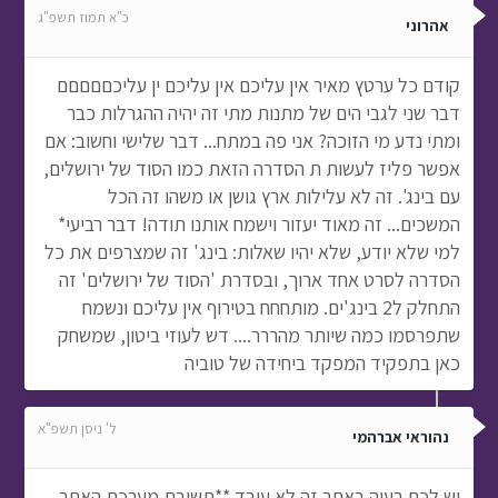
כ"א תמוז תשפ"ג
אהרוני
קודם כל ערטץ מאיר אין עליכם אין עליכם ין עליכםםםםם
דבר שני לגבי הים של מתנות מתי זה יהיה ההגרלות כבר
ומתי נדע מי הזוכה? אני פה במתח... דבר שלישי וחשוב: אם
אפשר פליז לעשות ת הסדרה הזאת כמו הסוד של ירושלים,
עם בינג'. זה לא עלילות ארץ גושן או משהו זה הכל
המשכים... זה מאוד יעזור וישמח אותנו תודה! דבר רביעי*
למי שלא יודע, שלא יהיו שאלות: בינג' זה שמצרפים את כל
הסדרה לסרט אחד ארוך, ובסדרת 'הסוד של ירושלים' זה
התחלק ל2 בינג'ים. מותחחח בטירוף אין עליכם ונשמח
שתפרסמו כמה שיותר מהררר.... דש לעוזי ביטון, שמשחק
כאן בתפקיד המפקד ביחידה של טוביה
ל' ניסן תשפ"א
נהוראי אברהמי
יש לכם בעיה באתר זה לא עובד **תשובת מערכת האתר -