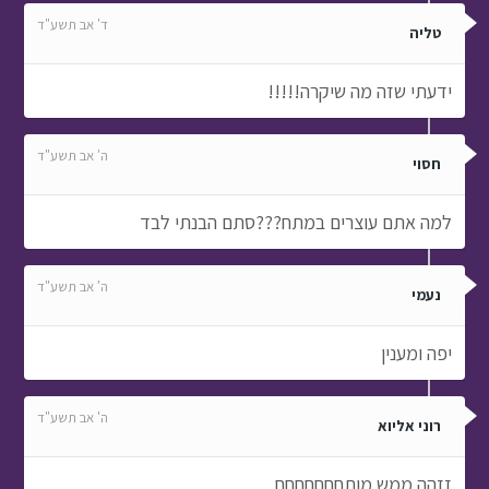
ד' אב תשע"ד
טליה
ידעתי שזה מה שיקרה!!!!!
ה' אב תשע"ד
חסוי
למה אתם עוצרים במתח???סתם הבנתי לבד
ה' אב תשע"ד
נעמי
יפה ומענין
ה' אב תשע"ד
רוני אליוא
זזהה ממש מותחחחחחחח