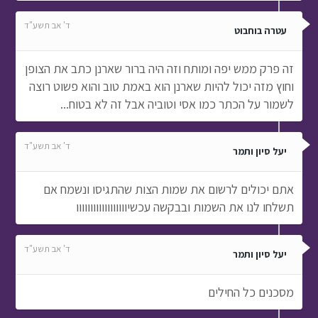
ד' אב תשע"ד
עטרה בוחבוט
זה פרק ממש יפה ומותח וזה היה ברור שארנן כתב את הצופן
וחוץ מזה יכול להיות שארנן הוא באמת טוב והוא פשוט רוצה
לשמור על הכתר כמו אסי וטוביה אבל זה לא בטוח...
ד' אב תשע"ד
יעל סיון ותמר
אתם יכולים לרשום את שמות הצות שהתגיסו ונשמח אם
תשלחו לנו את השמות ובבקשה עכשיוווווווווווווווווו
ד' אב תשע"ד
יעל סיון ותמר
מסכנים כל החילים