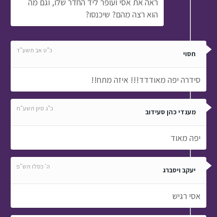
ראה את אסי ועופר ליד החדר שלו, וגם מה
הוא רצה מהם? שיכנסו?
כ"ט אב תשע"ד
חסוי
סידרה יפה מאודדד!!! איזה מתח!!
כ"ג סיון תשע"ח
מענדי כהן סעידוב
יפה מאוד
ה' כסלו תש"פ
יעקב ויסברג
אסי רגיש