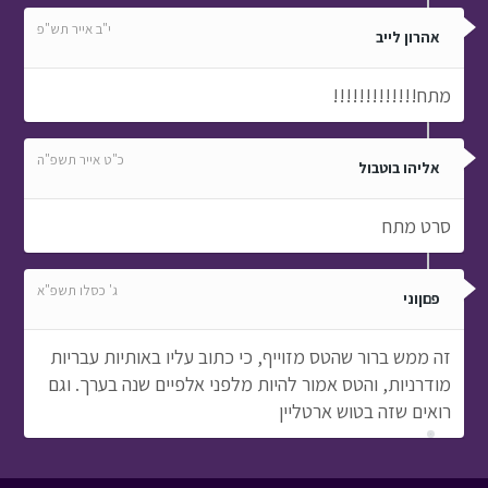
י"ב אייר תש"פ
אהרון לייב
מתח!!!!!!!!!!!!!
כ"ט אייר תשפ"ה
אליהו בוטבול
סרט מתח
ג' כסלו תשפ"א
פםןוני
זה ממש ברור שהטס מזוייף, כי כתוב עליו באותיות עבריות
מודרניות, והטס אמור להיות מלפני אלפיים שנה בערך. וגם
רואים שזה בטוש ארטליין