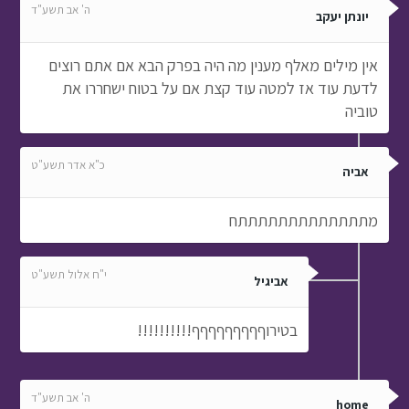
ה' אב תשע"ד
יונתן יעקב
אין מילים מאלף מענין מה היה בפרק הבא אם אתם רוצים
לדעת עוד אז למטה עוד קצת אם על בטוח ישחררו את
טוביה
כ"א אדר תשע"ט
אביה
מתתתתתתתתתתתתתח
י"ח אלול תשע"ט
אביגיל
בטירוףףףףףףףףף!!!!!!!!!!
ה' אב תשע"ד
home