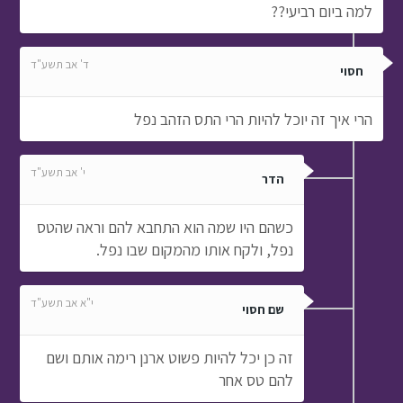
למה ביום רביעי??
ד' אב תשע"ד
חסוי
הרי איך זה יוכל להיות הרי התס הזהב נפל
י' אב תשע"ד
הדר
כשהם היו שמה הוא התחבא להם וראה שהטס
נפל, ולקח אותו מהמקום שבו נפל.
י"א אב תשע"ד
שם חסוי
זה כן יכל להיות פשוט ארנן רימה אותם ושם
להם טס אחר