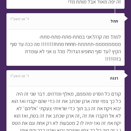
זה יפה מאוד אבל מותח מדי
ד' אב תשע"ד
תהל
למה? מה קרה?אני במתח-מתח-מתח-מתח-
ממממממממ-תתתתת-חחחח מתח!!!!!!!! מה ככה עד סוף
הקיץ ?עד סוף החופש הגדול? מה? נו אני לא עומדת
בזה!!!!!
ד' אב תשע"ד
רננה
קודם כל הסרט מהממם, מאלף ומדהים. דבר שני זה היה
כל כך צפוי שזה ארנן שכתב את זה כדי שהם יקברו ואז הוא
יבוא ויקח את זה נ.ב תוך כדי שראיתי צעקתי 'אליהם' לא
לא אל תקברו את זה ,זה ארנן שכתב את זה בטח, ואז הוא
יקח את זה ואז יהיה לו 2 מטבעות לא רק אחת וגם את הטס
נ.ג זה היה כל כך צפוי שטוביה יבוא וארנן כבר יקח אותו