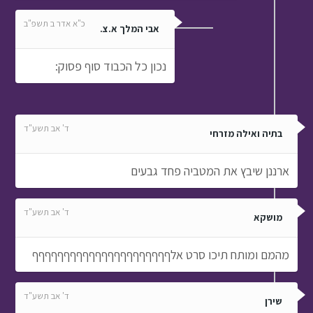
כ"א אדר ב תשפ"ב
אבי המלך א.צ.
נכון כל הכבוד סוף פסוק:
ד' אב תשע"ד
בתיה ואילה מזרחי
ארננן שיבץ את המטביה פחד גבעים
ד' אב תשע"ד
מושקא
מהמם ומותח תיכו סרט אלףףףףףףףףףףףףףףףףףףףףףף
ד' אב תשע"ד
שירן