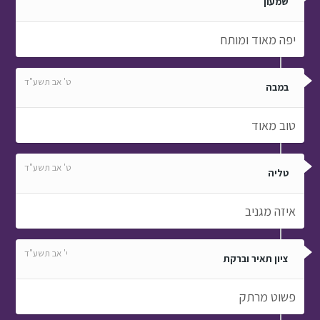
שמעון
יפה מאוד ומותח
ט' אב תשע"ד
במבה
טוב מאוד
ט' אב תשע"ד
טליה
איזה מגניב
י' אב תשע"ד
ציון תאיר וברקת
פשוט מרתק