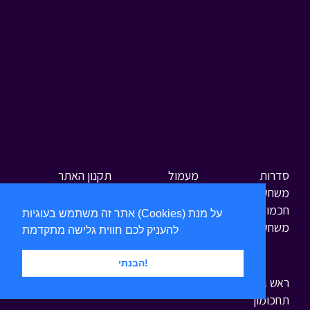
סדרות
מעמול
תקנון האתר
משחקים
אסי וטוביה
לוח שידורים
חכמולוגי
הכל בחסד
והודעות
אתר זה משתמש בעוגיות (Cookies) על מנת
משחקי טוק טוק
הסוד של ירושלים
אודות הערוץ
להעניק לכם חווית גלישה מתקדמת
עלילות ארץ גושן
צור קשר
תרומות
הבנתי!
ראש גדול
תחכומון