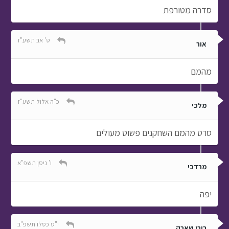
סדרה מטורפת
ט' אב תשע"ז
אור
מהמם
כ"ה אלול תשע"ז
מלכי
סרט מהמם השחקנים פשוט מעולים
ו' ניסן תשפ"א
מרדכי
יפה
י"ט כסלו תשפ"ב
ביבי שארק