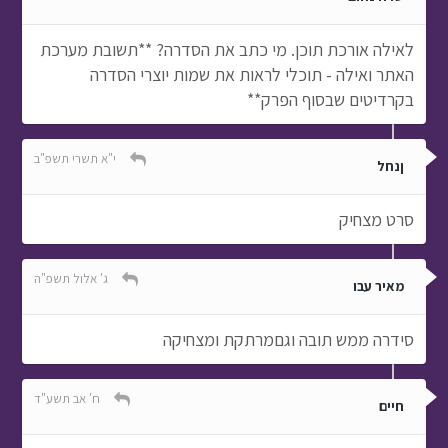
לאילה אורכת תוכן. מי כתב את הסדרה? **תשובת מערכת
האתר ואילה - תוכלי לראות את שמות יוצרי הסדרה
בקרדיטים שבסוף הפרק**
י"א תשרי תשפ"ב
ןנחל
סרט מצחיק
ג' אלול תשפ"ה
מאיר עבו
סידרה ממש תובה וגםמרתקת ומצחיקה
ח' אב תשע"ד
חיים