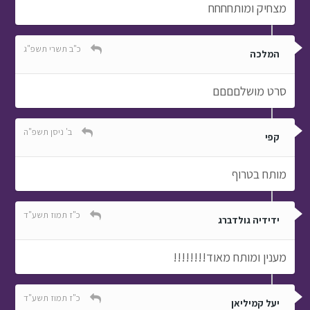
מצחיק ומותחחחח
כ"ב תשרי תשפ"ג
המלכה
סרט מושלםםםם
ב' ניסן תשפ"ה
קפי
מותח בטרוף
כ"ז תמוז תשע"ד
ידידיה גולדברג
מענין ומותח מאוד!!!!!!!!
כ"ז תמוז תשע"ד
יעל קמיליאן