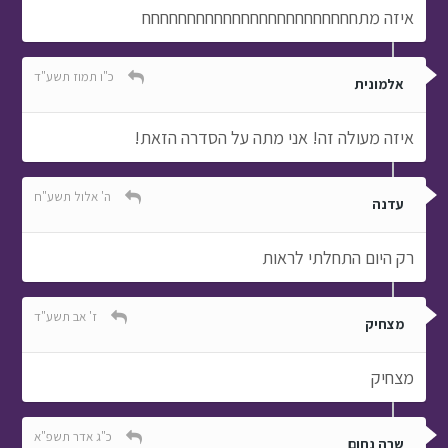
איזה מתחחחחחחחחחחחחחחחחחחחחחחחח
כ"ו תמוז תשע"ד
אלמונית
איזה מעולה זה! אני מתה על הסדרה הזאת!
ה' אלול תשע"ח
עדנה
רק היום התחלתי לראות
ז' אב תשע"ד
מצחיק
מצחיק
כ"ג אדר תשפ"א
שרה נחום