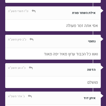
ט"ז תשרי תשע"ה
אילת השחר פורת
אסי אתה זמר מעולה
כ"ב סיון תשע"ח
נחומי
ואווו כל הכבוד ערוץ מאיר יפה מאוד
כ"ה אב תשע"ט
הדסה
מושלם
ג' אדר תשפ"א
איתן דוד