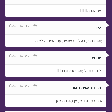
יפיפהההה!!!!!
כ"ח תמוז תשע"ד
יאיר
עופר נקרענו עליך כשהיית עם הציוד צלילה
כ"ט תמוז תשע"ד
טהרוש
כל הכבוד לעופר שהיתגבר!!!
כ"ט תמוז תשע"ד
תהילה ואמיתי נחמן
הסרט מותח מעניין מה ההמשך!