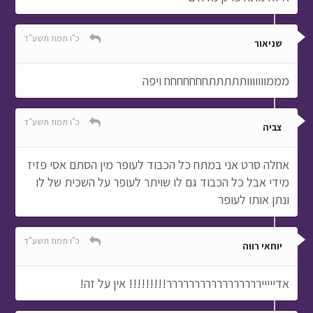
כ"ו תמוז תשע"ד
שניאור
מממווווווותתתתתחחחחחחח ויפה
כ"ו תמוז תשע"ד
צביה
אחלה סרט אני במתח כל הכבוד לעופר מין הסתם אסי פזיז
מידי אבל כל הכבוד גם לו שויתר לעופר על השכית של לו
ונתן אותו לעופר
כ"ו תמוז תשע"ד
יוחאי רווה
אדיייייררררררררררררררררר!!!!!!!!! אין על זה!