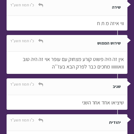
כ"ו תמוז תשע"ד
שירה
ווי איזה מ ת ח
כ"ו תמוז תשע"ד
שירוש הממוש
אין זה היה פשוט קורע מצחוק עם עופר אוי זה היה טוב
וואוווווו מחכים כבר לפרק הבא בעז''ה
כ"ו תמוז תשע"ד
שגיב
שיציאו אחד אחר השני
כ"ו תמוז תשע"ד
יהודית