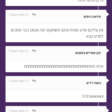
כ"ו תמוז תשע"ד
חדווה ניסים
אין עליכם סרט מותח אתם משחקים יפה אנחנו כבר מחכים
לסרט הבא
כ"ו תמוז תשע"ד
ינון אפריים בוחבוט
איזה מתחחחחחחחחחחחחחחחחחחחחחחחחחחחחח
כ"ו תמוז תשע"ד
נועה רדיע
וואאאוווו!1!!!
כ"ו תמוז תשע"ד