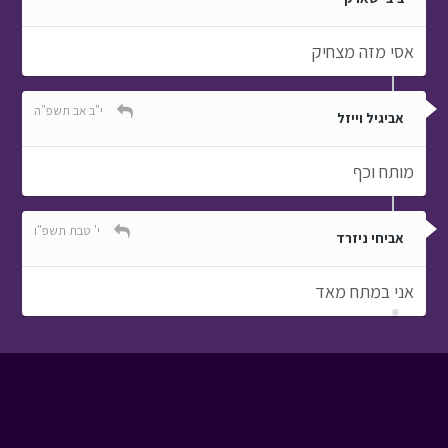
אסי מזה מצחיק
י"ב אב תשפ"ה
אביגיל וייזל
מותח וכף
י' טבת תשפ"ו
אביחי ניזרד
אני במתח מאד