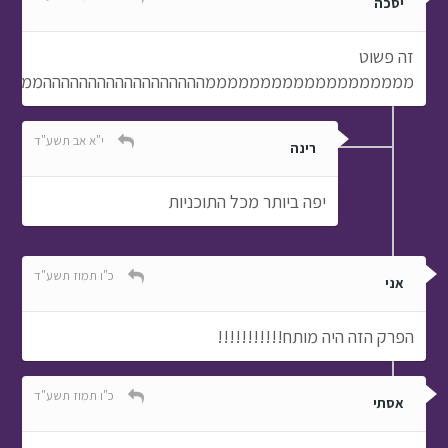
יסכה
זה פשוט
מממממממממממממממממממההההההההההההההההההממממממממממ
י"א אב תשע"ד
רינה
יפה ביותר מכל התוכניות
כ"ו תמוז תשע"ד
אני
הפרק הזה היה מותח!!!!!!!!!!!
כ"ו תמוז תשע"ד
אסתי