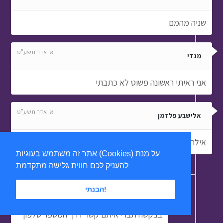
שניה מהמם
א' אדר תשע"ט
מנדי
אני ראיתי ראשונה פשוט לא כתבתי
א' אדר תשע"ט
אלישבע פלדמן
אילה שה היתנתק לי באמצע מה לעשות גם אם המחשב
אתר זה משתמש בעוגיות (Cookies) על מנת
להעניק לכם חווית גלישה מתקדמת
א' אדר תשע"ט
אילה - עורכת תוכן (לשעבר)
הבנתי!
שלום. הצוות הטכני שלנו ישמח לעזור לך.
בבקשה תצרי איתם קשר דרך המספר טלפון