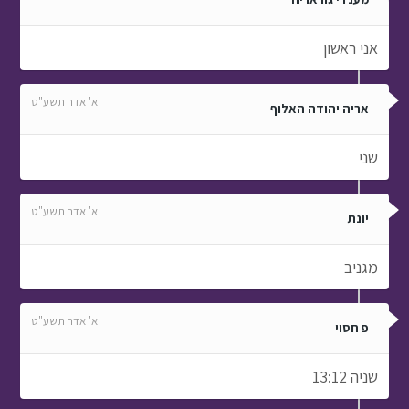
אני ראשון
א' אדר תשע"ט
אריה יהודה האלוף
שני
א' אדר תשע"ט
יונת
מגניב
א' אדר תשע"ט
פ חסוי
שניה 13:12