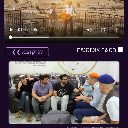
המשך אוטומטית
לפרק הבא ❯❯