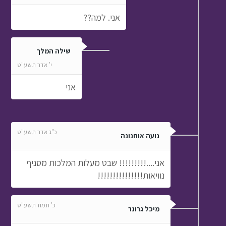
אני. למה??
שילה המלך
י' אדר תשע"ט
אני
כ"ג אדר תשע"ט
נועה אוחנונה
אני....!!!!!!!!! שבט מעלות המלכות מסניף
נוויאות!!!!!!!!!!!!!!!
כ' תמוז תשע"ט
מיכל גרונר