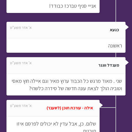
אנייי סניף טברכז כבודד!
א' אדר תשע"ט
כגעא
ראשונה
א' אדר תשע"ט
מענדל ווגנר
שני . מאוד מרגש כל הכבוד ערוץ מאיר וגם איילה חוץ מאסי
וטוביה הולך לצאת עונה חדשה של סידרה כלשהי?
א' אדר תשע"ט
אילה - עורכת תוכן (לשעבר)
שלום. כן, אבל עדין לא יכולים לפרסם איזו
תוכנית.