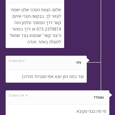
שלום. הצוות הטכני שלנו ישמח
לעזור לך. בבקשה תצרי איתם
קשר דרך המספר טלפון הזה
073-2379874 או דרך כפתור
ה'צור קשר' שנמצא בצד שמאל
למעלה באתר. תודה
ו' ניסן תשע"ט
ללי
עוד כמה זמן יוצא אסי וטוביה? תודה:)
א' אדר תשע"ט
נוגה??
מי פה בבני עקיבא