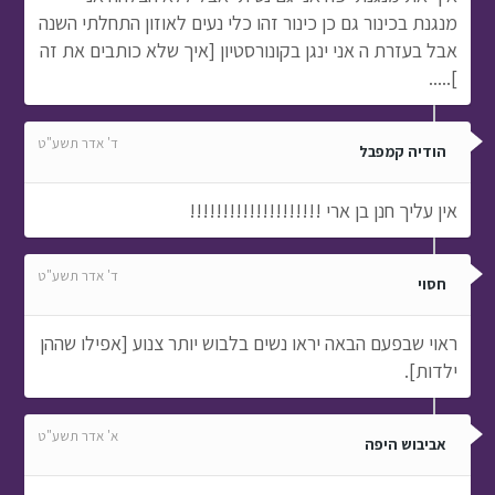
מנגנת בכינור גם כן כינור זהו כלי נעים לאוזון התחלתי השנה
אבל בעזרת ה אני ינגן בקונורסטיון [איך שלא כותבים את זה
].....
ד' אדר תשע"ט
הודיה קמפבל
אין עליך חנן בן ארי !!!!!!!!!!!!!!!!!!!!
ד' אדר תשע"ט
חסוי
ראוי שבפעם הבאה יראו נשים בלבוש יותר צנוע [אפילו שההן
ילדות].
א' אדר תשע"ט
אביבוש היפה