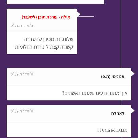
אילה - עורכת תוכן (לשעבר)
ה' אדר תשע"ט
שלום. זה מכיוון שהסדרה
קשורה קצת ל'ניידת החלומות'
א' אדר תשע"ט
אנונימי (ת.פ)
איך אתם יודעים שאתם ראשונים?
א' אדר תשע"ט
לאהלה
מגניב אהבתי!!!