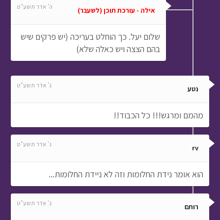
ה' אדר תשע"ט
אילה - עורכת תוכן (לשעבר)
שלום יעל. כך הוחלט בעריכה (יש פרקים שיש
בהם הצצה ויש כאלה שלא)
ג' אדר תשע"ט
נטע
מהמם ומרגש!!! כל הכבוד!!
ג' אדר תשע"ט
rv
הוא אומר נידת החלומות וזה לא ניידת החלומות...
ג' אדר תשע"ט
רותם