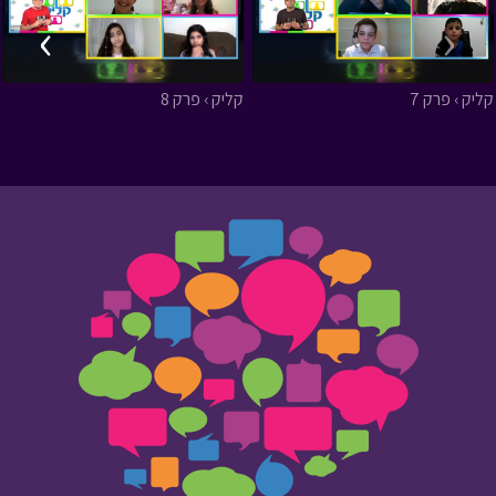
›
‹
קליק › פרק 7
קליק › פרק 8