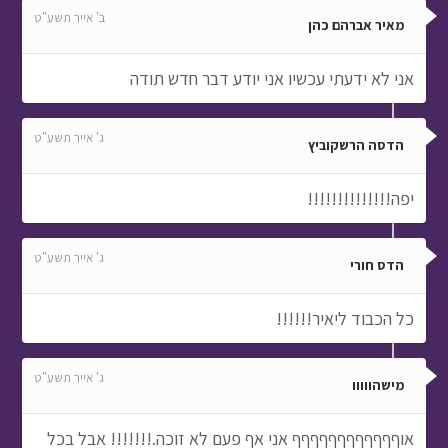
ב' אייר תשע"ט
מאיר אברהם כהן
אני לא ידעתי עכשיו אני יודע דבר חדש תודה
ג' אייר תשע"ט
הדסה הרשקוביץ
יפה!!!!!!!!!!!!!!
ג' אייר תשע"ט
הדס חורי
כל הכבוד ליאיר!!!!!!
ג' אייר תשע"ט
מישהווווו
אוףףףףףףףףףףףף אני אף פעם לא זוכה.!!!!!!! אבל בכל