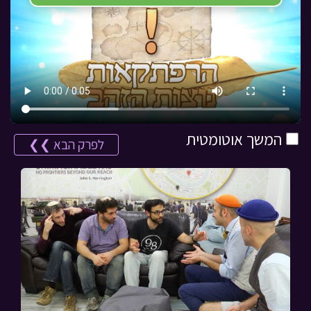
המשך אוטומטית
לפרק הבא ❯❯