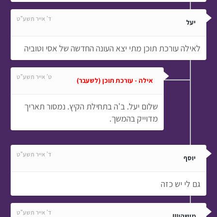
ד' אייר תשע"ט
יעל
לאילה עורכת תוכן מתי יצא העונה החדשה של אסי וטוביה
ט' אייר תשע"ט
אילה - עורכת תוכן (לשעבר)
שלום יעל. ב'ה בתחילת הקיץ. נמסור תאריך
מדוייק בהמשך.
ד' אייר תשע"ט
יוסף
גם לי יש כזה
ד' אייר תשע"ט
מישהי!!!