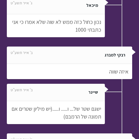
ג' אייר תשע"ט
מיכאל
נכון כחול כזה ממש לא שוה שלא אמרו כי אני
כתבתי 1000
ב' אייר תשע"ט
רבקי למברג
איזה שווה
ב' אייר תשע"ט
שיינר
ישגם שטר של... ו..... ו.....(יש מיליון שטרים אם
תמונה של הרמבם)