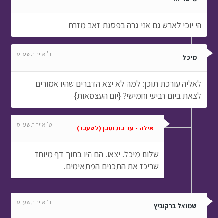
הי יוכי לארש גם אני גרה בפסגת זאב מזרח
ד' אייר תשע"ט
מיכל
לאליה עורכת תוכן: למה לא יצא הדברים שהיו אמורים
לצאת ביום רביעי וחמישי? {יום העצמאות}
ט' אייר תשע"ט
אילה - עורכת תוכן (לשעבר)
שלום מיכל. יצאו. הם היו בתוך דף מיוחד
שריכז את התכנים המתאימים.
ד' אייר תשע"ט
שמואל ברקוביץ