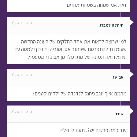
זאת אני שמחה בשמחת אחרים
ג' אייר תשע"ט
חיהלה למברג
למי שרוצה לראות את אחד החלקים של העונה החדשה
שעומדת להתפרסם שיכתוב אסי וטוביה וידפדף למטה עד
שהוא רואה תמונה של מתן פלדמן אם גדי ממעמול
ג' אייר תשע"ט
אבישג
מהמם אייך יוגב ניחנס לנדנדה של ילדים קטנים?
ג' אייר תשע"ט
שירה
עוד כמה פרקים יש?. תענו לי פליז