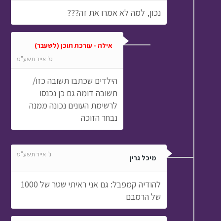
נכון, למה לא אמרו את זה???
אילה - עורכת תוכן (לשעבר)
ט' אייר תשע"ט
הילדים שכתבו תשובה כזו/
תשובה דומה גם כן נכנסו
לרשימת העונים נכונה ממנה
נבחר הזוכה
ג' אייר תשע"ט
מיכל גרין
להודיה קמפבל: גם אני ראיתי שטר של 1000
של הרמבם