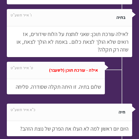
ו' אייר תשע"ט
בתיה
לאילה עורכת תוכן: שאני לוחצת על הלוח שידורים, אז
רואים שלא הולך לצאת כלום.. באמת לא הולך לצאת, או
שזה רק תקלה?
ט' אייר תשע"ט
אילה - עורכת תוכן (לשעבר)
שלום בתיה. זו היתה תקלה שסודרה. סליחה
כ"א אייר תשע"ט
חיה
היום יום ראשון למה לא העלו את הפרק של נוצת הזהב?