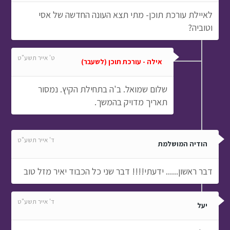
לאיילת עורכת תוכן- מתי תצא העונה החדשה של אסי
וטוביה?
ט' אייר תשע"ט
אילה - עורכת תוכן (לשעבר)
שלום שמואל. ב'ה בתחילת הקיץ. נמסור
תאריך מדויק בהמשך.
ד' אייר תשע"ט
הודיה המושלמת
דבר ראשון...... ידעתי!!!! דבר שני כל הכבוד יאיר מזל טוב
ד' אייר תשע"ט
יעל