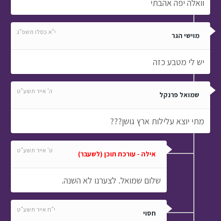
וואלה יפה אהבתי
י"א כסלו תשפ"ג
מוישי הגר
יש לי מטבע כזה
ה' אייר תשע"ט
שמואל פרנקל
מתי יוצא עלילות ארץ גושן???
ט' אייר תשע"ט
אילה - עורכת תוכן (לשעבר)
שלום שמואל. לצערנו לא השנה.
י"ח אייר תשע"ט
חסוי