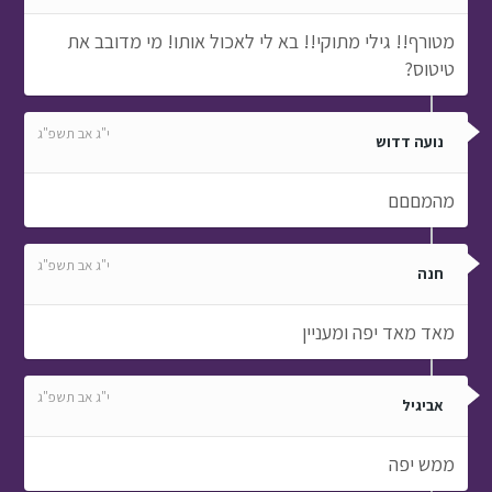
מטורף!! גילי מתוקי!! בא לי לאכול אותו! מי מדובב את
טיטוס?
י"ג אב תשפ"ג
נועה דדוש
מהמםםם
י"ג אב תשפ"ג
חנה
מאד מאד יפה ומעניין
י"ג אב תשפ"ג
אביגיל
ממש יפה