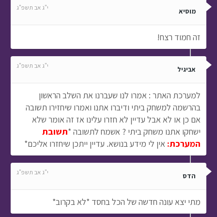
י"ג אב תשפ"ג
מוסיא
זה חמוד רצח!
י"ג אב תשפ"ג
אביגיל
למערכת האתר : אמרו לנו שעברנו את השלב הראשון
בהרשמה למשחק ביתי ודיברו אתנו ואמרו שיחזירו תשובה
אם כן או לא אבל עדיין לא חזרו עלינו אז זה אומר שלא
ישחקו אתנו משחק ביתי ? אשמח לתשובה *
תשובת
המערכת:
אין לי מידע בנושא. עדיין ייתכן שיחזרו אליכם*
י"ג אב תשפ"ג
הדס
מתי יצא עונה חדשה של הכל בחסד *לא בקרוב*