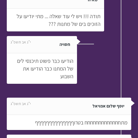
תודה !!! ויש לי עוד שאלה ... מתי יודיעו על
הזוכים בים של מתנות ???
י"ג אב תשפ"ג
חסויה
הודיעו כבר פשוט תיכנסי לים
של המתנו כבר הודיעו את
השבוע
י"ג אב תשפ"ג
יוסף שלום אמויאל
מתחחחחחחחחחחחחח בטרוףףףףףףףףףףףףףף