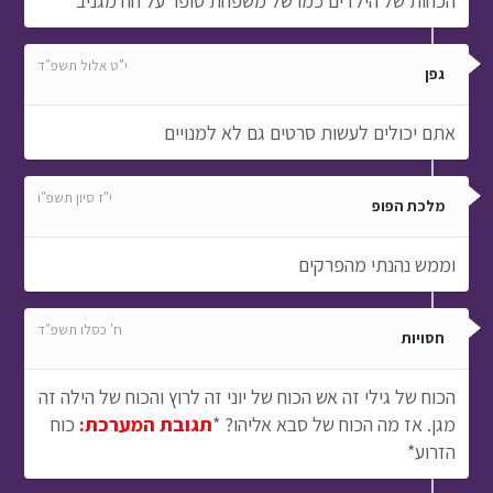
הכחות של הילדים כמו של משפחת סופר על חח מגניב
י"ט אלול תשפ"ד
גפן
אתם יכולים לעשות סרטים גם לא למנויים
י"ז סיון תשפ"ו
מלכת הפופ
וממש נהנתי מהפרקים
ח' כסלו תשפ"ד
חסויות
הכוח של גילי זה אש הכוח של יוני זה לרוץ והכוח של הילה זה
מגן. אז מה הכוח של סבא אליהו? *
תגובת המערכת:
כוח
הזרוע*