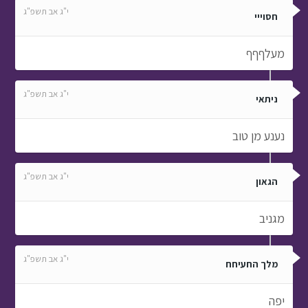
י"ג אב תשפ"ג
חסוייי
מעלףףף
י"ג אב תשפ"ג
ניתאי
נענע מן טוב
י"ג אב תשפ"ג
הגאון
מגניב
י"ג אב תשפ"ג
מלך החעיחח
יפה