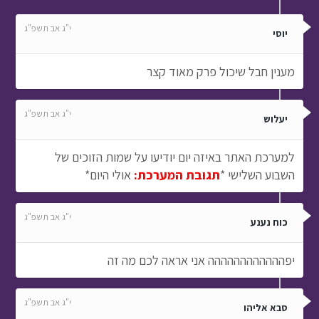
י"ג אב תשפ"ג
יוסי
מענין חבל שיכול פרק מאוד קצר
י"ג אב תשפ"ג
יעלוש
למערכת האתר באיזה יום יודיעו על שמות הזוכים של
השבוע השלישי *
תגובת המערכת:
אולי היום*
י"ג אב תשפ"ג
כוח נענע
יפהההההההההההה אני אראה לכם מה זה
י"ג אב תשפ"ג
סבא אליהו