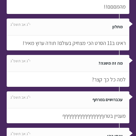
מהמםםם!!
י"ג אב תשפ"ג
מתלון
ראינו ב11 הסרט הכי מצחיק בעולם! תודה ערוץ מאיר!
י"ג אב תשפ"ג
מה זה משנה?
למה כל כך קצר?
י"ג אב תשפ"ג
עכברושים במרתף
מעניין בטרוףףףףףףףףףףףףףףף
י"ג אב תשפ"ג