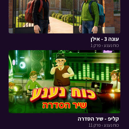
עונה 3 - אילן
כוח נענע › פרק 1
קליפ - שיר הסדרה
כוח נענע › פרק 11