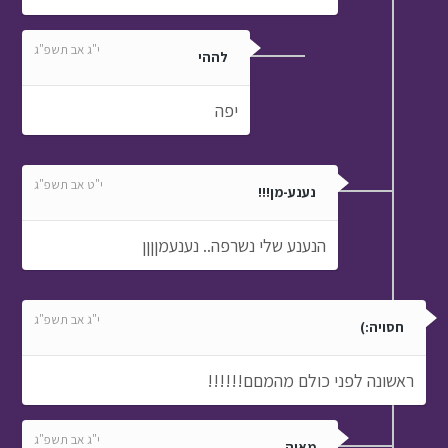
י"ג אב תשפ"ג
לההי
יפה
י"ט אב תשפ"ג
נענע-מן!!!
הנענע שלי נשרפה.. נענעמןןןן
י"ג אב תשפ"ג
חסויה:)
ראשונה לפני כולם מהמםם!!!!!!
י"ג אב תשפ"ג
מאיה