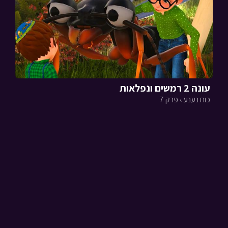
עונה 2 רמשים ונפלאות
כוח נענע › פרק 7