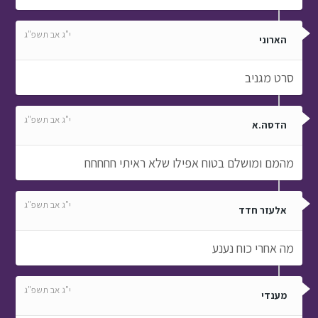
י"ג אב תשפ"ג
הארוני
סרט מגניב
י"ג אב תשפ"ג
הדסה.א
מהמם ומושלם בטוח אפילו שלא ראיתי חחחחח
י"ג אב תשפ"ג
אלעזר חדד
מה אחרי כוח נענע
י"ג אב תשפ"ג
מענדי