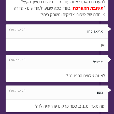
למערכת האתר: איזה עוד סדרות יהיו בהמשך הקיץ?
*
תשובת המערכת:
בעוד כמה שבועות/חודשים - סדרה
מיוחדת של סיפורי צדיקים ומשחק ביתי*
י"ג אב תשפ"ג
אריאל כהן
ואו
י"ג אב תשפ"ג
אביגיל
לאיזה גילאים ההפנינג ?
י"ג אב תשפ"ג
נעה
יפה מאד. מגניב. כמה פרקים עוד יהיה לזה?