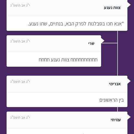
י"ג אב תשפ"ג
צוות נענע
*אנא חכו בסבלנות לפרק הבא, בנתיים, שתו נענע.
י"ג אב תשפ"ג
שרי
חחחחחחחחחח צוות נענע חחחח
י"ג אב תשפ"ג
אברימי
בין הראשונים
י"ג אב תשפ"ג
עמיחי