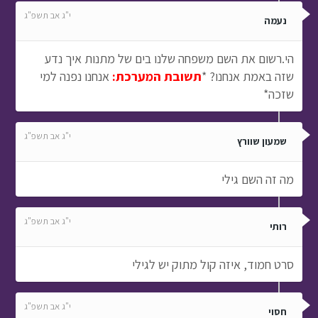
י"ג אב תשפ"ג
נעמה
הי.רשום את השם משפחה שלנו בים של מתנות איך נדע
שזה באמת אנחנו? *
תשובת המערכת:
אנחנו נפנה למי
שזכה*
י"ג אב תשפ"ג
שמעון שוורץ
מה זה השם גילי
י"ג אב תשפ"ג
רותי
סרט חמוד, איזה קול מתוק יש לגילי
י"ג אב תשפ"ג
חסוי