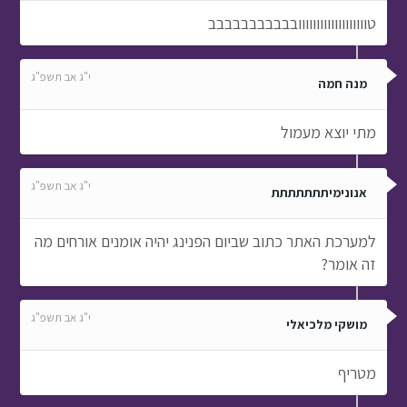
טווווווווווווווווווובבבבבבבבבבב
י"ג אב תשפ"ג
מנה חמה
מתי יוצא מעמול
י"ג אב תשפ"ג
אנונימיתתתתתתת
למערכת האתר כתוב שביום הפנינג יהיה אומנים אורחים מה
זה אומר?
י"ג אב תשפ"ג
מושקי מלכיאלי
מטריף