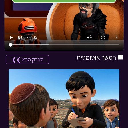
המשך אוטומטית
לפרק הבא ❯❯