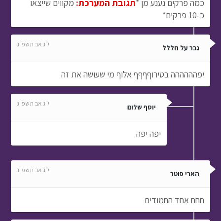
כמה פרקים נענע מן *
תגובת המערכת:
מקווים שייצאו
כ-10 פרקים*
י"ג אב תשפ"ג
גבר על חללל
יפהההההה בטירוףףףף אלוף מי שעושה את זה
י"ג אב תשפ"ג
יוסף שלום
יפה יפה
י"ג אב תשפ"ג
הארי פוטר
חחח אחד החמודים