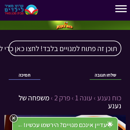
"
"
תוכן זה פתוח למנויים בלבד! לחצו כאן כדי ל
שלחו תגובה
תמיכה
כוח נענע ›
עונה 1 ›
פרק 2 ›
משפחה של
נענע
×
🌟
עדיין אינכם מנויים? הירשמו עכשיו!
←