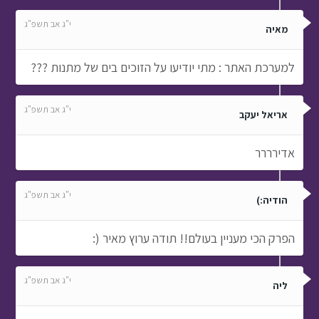
י"ג אב תשפ"ג
מאיה
למערכת האתר : מתי יודיעו על הזוכים בים של מתנות ???
י"ג אב תשפ"ג
אריאל יעקב
אדירררר
י"ג אב תשפ"ג
הודיה:)
הפרק הכי מעניין בעולם!! תודה ערוץ מאיר (:
י"ג אב תשפ"ג
ליה