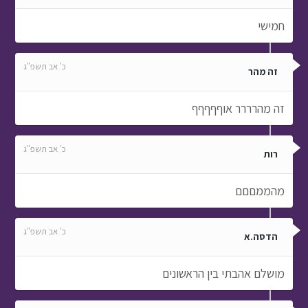
חמישי
כ' אב תשפ"ג
זה מהר
זה מהרררר אוףףףףף
כ' אב תשפ"ג
רות
מהממםםם
כ' אב תשפ"ג
הדסה.א
מושלם אהבתי בין הראשונים