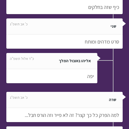
כיף שזה בחלקים
כ' אב תשפ"ג
שני
סרט מדהים ומותח
כ"ד אלול תשפ"ה
אליהו בוטבול המלך
יפה
כ' אב תשפ"ג
שרה
למה הפרק כל כך קצר? זה לא פייר וזה הורס חבל...