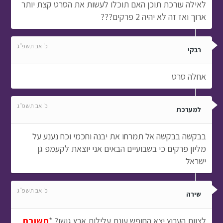
לאילה עורכת תוכן האם תוכלו לעשות את הסרט קצת יותר
ארוך ואז זה לא יהיה 2 פרקים???
כ' אב תשפ"ג
רבקי
אחלה סרט
כ' אב תשפ"ג
למערכת
בבקשה בבקשה אל תמרחו את יבנה וחכמי וכח נענע על
מליון פרקים כי בשבועיים הבאים אני יוצאת לקעמפ גן
ישראל
כ' אב תשפ"ג
שירה
לצוות הערוץ יצא החופש עונת עלילות ארץ גושן? *
תשובת