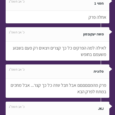
כ' אב תשפ"ג
חסוי 1
אחלה פרק
כ' אב תשפ"ג
משה יעקובסון
לאילה למה הפרקים כל כך קצרים ויצאים רק פעם בשבוע
משעמם בחופש
כ' אב תשפ"ג
פלונית
פרק מהמםםםםם אבל חבל שזה כל כך קצר... אבל מחכים
במתח לפרק הבא
כ' אב תשפ"ג
JKJ