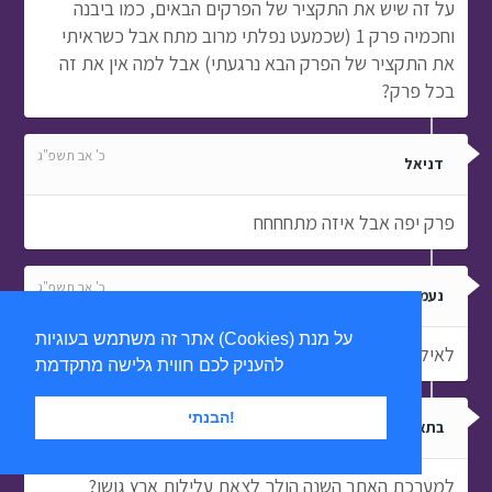
על זה שיש את התקציר של הפרקים הבאים, כמו ביבנה
וחכמיה פרק 1 (שכמעט נפלתי מרוב מתח אבל כשראיתי
את התקציר של הפרק הבא נרגעתי) אבל למה אין את זה
בכל פרק?
כ' אב תשפ"ג
דניאל
פרק יפה אבל איזה מתחחחח
כ' אב תשפ"ג
נעמי
אתר זה משתמש בעוגיות (Cookies) על מנת
לאילה מתי יוצא אסי וטוביה
להעניק לכם חווית גלישה מתקדמת
הבנתי!
כ' אב תשפ"ג
בתאל....
למערכת האתר השנה הולך לצאת עלילות ארץ גושן?