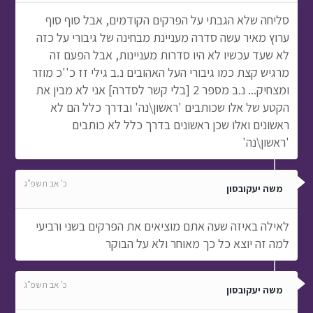
סליחה שלא הגבתי על הפרקים הקודמים, אבל סוף סוף
ערוץ מאיר עשה סדרה מעניינת מבחינה של גיבורי על כזה
לא שעד עכשיו לא היו סדרות מעניינות, אבל הפעם זה
מרגיש קצת כמו גיבורי העל האהובים נ.ב גילי זז כ''כ מוזר
ומצחיק... נ.ב מספר 2 [בלי קשר לסדרה] אני לא מבין את
הקטע של אלו שכותבים 'ראשון\נה' ובדרך כלל הם לא
ראשונים ואלו שכן ראשונים בדרך כלל לא כותבים
'ראשון\נה'
כ' אב תשפ"ג
משה יעקובסון
לאילה באיזה שעה אתם מוציאים את הפרקים בשני ורביעי
למה זה יוצא כל כך מאוחר ולא על הבוקר
כ' אב תשפ"ג
משה יעקובסון