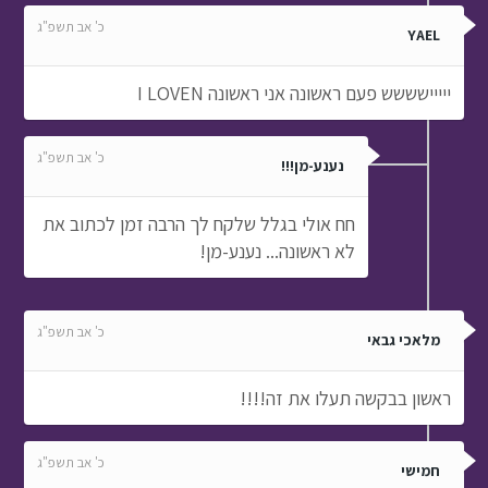
כ' אב תשפ"ג
YAEL
ייייישששש פעם ראשונה אני ראשונה I LOVEN
כ' אב תשפ"ג
נענע-מן!!!
חח אולי בגלל שלקח לך הרבה זמן לכתוב את
לא ראשונה... נענע-מן!
כ' אב תשפ"ג
מלאכי גבאי
ראשון בבקשה תעלו את זה!!!!
כ' אב תשפ"ג
חמישי