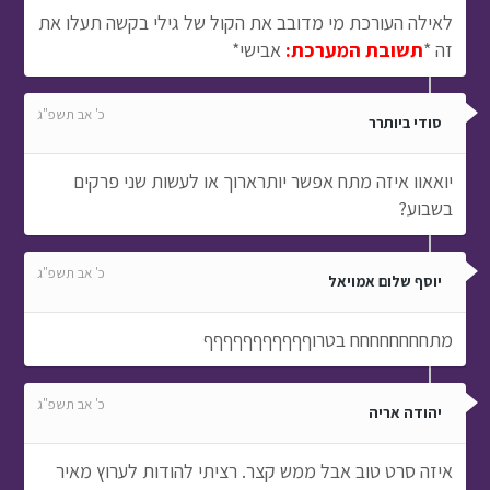
לאילה העורכת מי מדובב את הקול של גילי בקשה תעלו את
זה *
תשובת המערכת:
אבישי*
כ' אב תשפ"ג
סודי ביותרר
יואאוו איזה מתח אפשר יותרארוך או לעשות שני פרקים
בשבוע?
כ' אב תשפ"ג
יוסף שלום אמויאל
מתחחחחחחחח בטרוףףףףףףףףףףף
כ' אב תשפ"ג
יהודה אריה
איזה סרט טוב אבל ממש קצר. רציתי להודות לערוץ מאיר