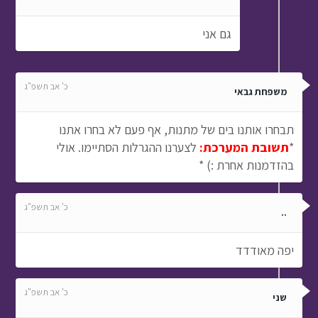
גם אני
כ' אב תשפ"ג
משפחת גבאי
תבחרו אותנו בים של מתנות, אף פעם לא בחרו אתנו
*
תשובת המערכת:
לצערנו ההגרלות הסתיימו. אולי
בהזדמנות אחרת :) *
כ' אב תשפ"ג
..
יפה מאודדד
כ' אב תשפ"ג
שני