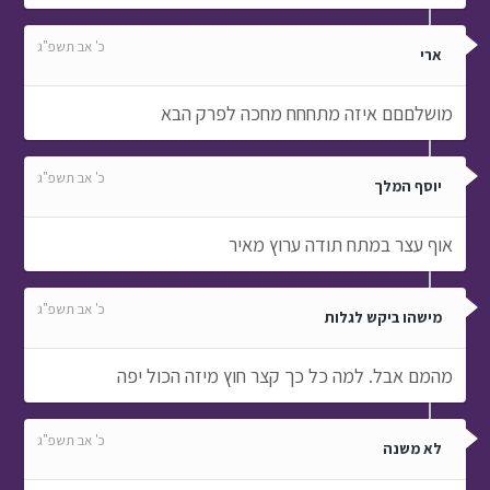
כ' אב תשפ"ג
ארי
מושלםםם איזה מתחחח מחכה לפרק הבא
כ' אב תשפ"ג
יוסף המלך
אוף עצר במתח תודה ערוץ מאיר
כ' אב תשפ"ג
מישהו ביקש לגלות
מהמם אבל. למה כל כך קצר חוץ מיזה הכול יפה
כ' אב תשפ"ג
לא משנה