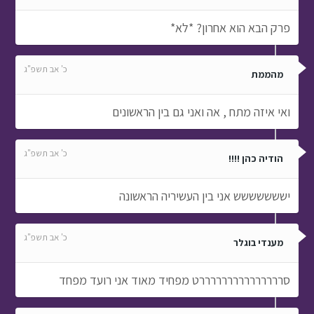
פרק הבא הוא אחרון? *לא*
כ' אב תשפ"ג
מהממת
ואי איזה מתח , אה ואני גם בין הראשונים
כ' אב תשפ"ג
הודיה כהן !!!!
יששששששש אני בין העשיריה הראשונה
כ' אב תשפ"ג
מענדי בוגלר
סרררררררררררררררט מפחיד מאוד אני רועד מפחד