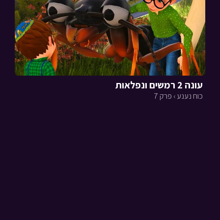
עונה 2 רמשים ונפלאות
כוח נענע › פרק 7