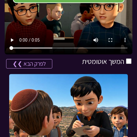
המשך אוטומטית
לפרק הבא ❯❯