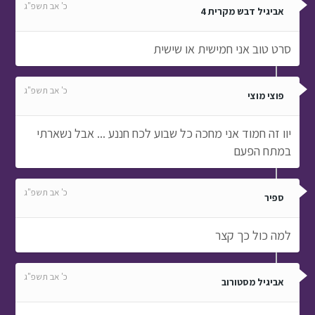
כ' אב תשפ"ג
אביגיל דבש מקרית 4
סרט טוב אני חמישית או שישית
כ' אב תשפ"ג
פוצי מוצי
יוו זה חמוד אני מחכה כל שבוע לכח חננע ... אבל נשארתי
במתח הפעם
כ' אב תשפ"ג
ספיר
למה כול כך קצר
כ' אב תשפ"ג
אביגיל מסטורוב