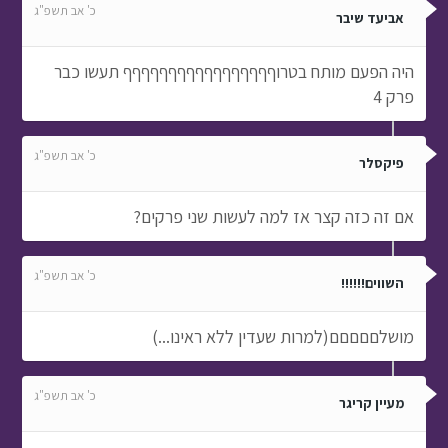
כ' אב תשפ"ג
אביעד שיבר
היה הפעם מותח בטרוףףףףףףףףףףףףףףףףף תעשו כבר
פרק 4
כ' אב תשפ"ג
פיקסלר
אם זה כזה קצר אז למה לעשות שני פרקים?
כ' אב תשפ"ג
השווים!!!!!!
מושלםםםםם(למרות שעדין ללא ראינו...)
כ' אב תשפ"ג
מעיין קריגר