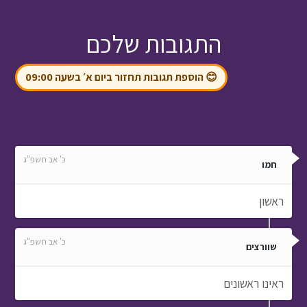
התגובות שלכם
😊 הוספת תגובות תחזור ביום א׳ בשעה 09:00
כ' אב תשפ"ג
חמו
ראשון
כ' אב תשפ"ג
שוורצים
ראינו ראשונים