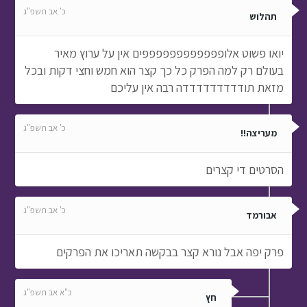
כ' אב תשפ"ג
תהלוש
יואו פשוט אלופפפפפפפפפפפפים אין על ערוץ מאיר
בעולם רק למה הפרק כל כך קצר הוא חמש וחצי דקות ובכל
מזאת תודדדדדדדדדה רבה אין עליכם
כ' אב תשפ"ג
מעריצה!!
הסרטים די קצרים
כ' אב תשפ"ג
אבורמד
פרק יפה אבל נורא קצר בבקשה תאריכו את הפרקים
כ"א אב תשפ"ג
חץ