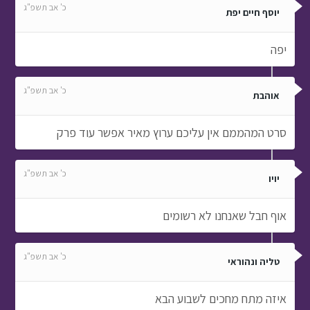
כ' אב תשפ"ג
יוסף חיים יפת
יפה
כ' אב תשפ"ג
אוהבת
סרט המהממם אין עליכם ערוץ מאיר אפשר עוד פרק
כ' אב תשפ"ג
יויו
אוף חבל שאנחנו לא רשומים
כ' אב תשפ"ג
טליה ונהוראי
איזה מתח מחכים לשבוע הבא