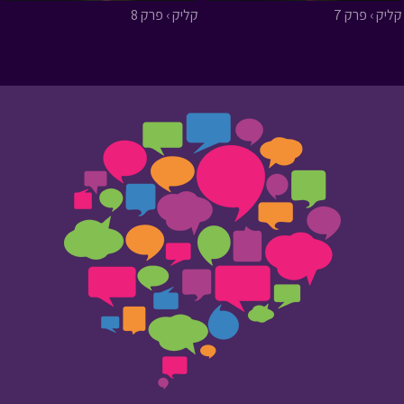
קליק › פרק 7
קליק › פרק 8