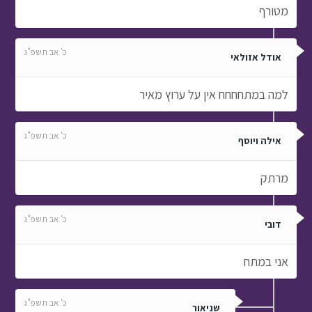
מטורף
כ' אב תשפ"ג
אודל אזולאי
למה במתחחחח אין על ערוץ מאיר
כ' אב תשפ"ג
אילה ויוסף
מרתק
כ' אב תשפ"ג
דובי
אני במתח
כ' אב תשפ"ג
שניאור