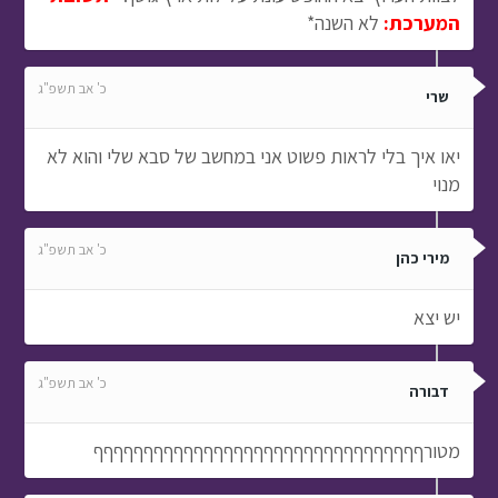
המערכת:
לא השנה*
כ' אב תשפ"ג
שרי
יאו איך בלי לראות פשוט אני במחשב של סבא שלי והוא לא
מנוי
כ' אב תשפ"ג
מירי כהן
יש יצא
כ' אב תשפ"ג
דבורה
מטורףףףףףףףףףףףףףףףףףףףףףףףףףףףףףףףףף