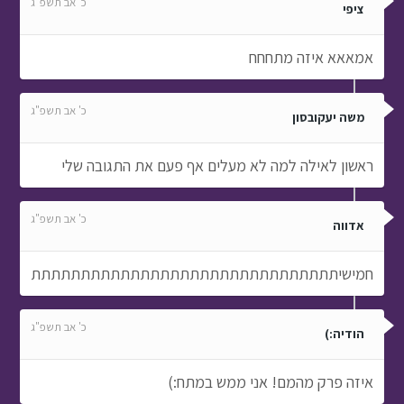
כ' אב תשפ"ג
ציפי
אמאאא איזה מתחחח
כ' אב תשפ"ג
משה יעקובסון
ראשון לאילה למה לא מעלים אף פעם את התגובה שלי
כ' אב תשפ"ג
אדווה
חמישיתתתתתתתתתתתתתתתתתתתתתתתתתתתתתתת
כ' אב תשפ"ג
הודיה:)
איזה פרק מהמם! אני ממש במתח:)