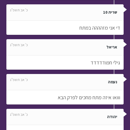
כ' אב תשפ"ג
שרית 10
די אני מזהההה במתח
כ' אב תשפ"ג
אריאל
גילי חמודדדדד
כ' אב תשפ"ג
נעמה
ווואו איזה מתח מחכים לפרק הבא
כ' אב תשפ"ג
יהודה