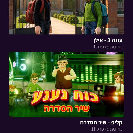
עונה 3 - אילן
כוח נענע › פרק 1
קליפ - שיר הסדרה
כוח נענע › פרק 11