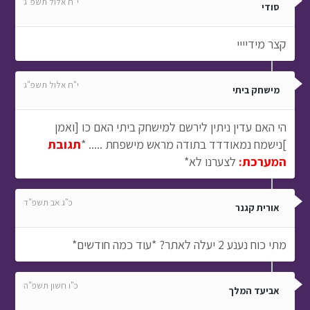
י"ח אלול תשפ"ג
סודי
קצר מידיייי
י"ח אלול תשפ"ג
מישחק ביתי
הי האם עדין ניתין לירשם למישחק ביתי האם כו [ואמן
]נישמח נמאודדד בתודה מראש מישפחת ..... *
תגובת
המערכת:
לצערנו לא*
כ"ג אב תשפ"ד
אורית קגנר
מתי כוח נענע 2 יעלה לאתר? *עוד כמה חודשים*
כ"ו חשון תשפ"ה
אביעד המלך