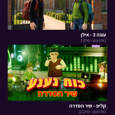
עונה 3 - אילן
כוח נענע › פרק 1
קליפ - שיר הסדרה
כוח נענע › פרק 11