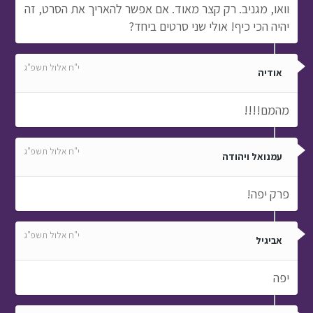
וואו, מגניב. רק קצר מאוד. אם אפשר להאריך את הסרט, זה
יהיה הכי כיף! אולי שני סרטים ביחד?
י"ח אלול תשפ"ג
אודיה
מהמם!!!!
י"ח אלול תשפ"ג
עמנואל ויהודה
פרק יפה!
י"ח אלול תשפ"ג
אביגיל
יפה