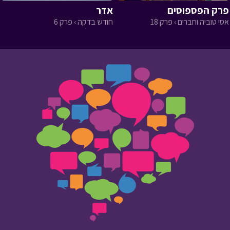
פרק הפספוסים
אדר
אסי טוביה וחברים › פרק 18
חודש בדקה › פרק 6