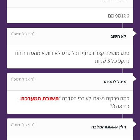
100מממם
י"ח אלול תשפ"ג
לא חשוב
סרט מושלם קצר בטרוף! וכל סרט לא דווקא מהסדרה הזו
נתקע כל 5 שניות
י"ח אלול תשפ"ג
מיכל למפרט
כמה פרקים נשארו לעורכי הסדרה *
תשובת המערכת:
כנראה 3*
י"ח אלול תשפ"ג
הללי&&&&המלכה