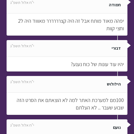
י"ח אלול תשפ"ג
חמודה
יפהה מאוד מותח אבל זה היה קצרררררר מאוווד היה ל2
וחצי קוות
י"ח אלול תשפ"ג
דבורי
יהיו עוד עונות של כוח נענע?
י"ח אלול תשפ"ג
הילולוש
100מם למערכת האתר למה לא הוצאתם את הסרט הזה
שבוע שעבר .. לא העלתם
י"ח אלול תשפ"ג
נועם