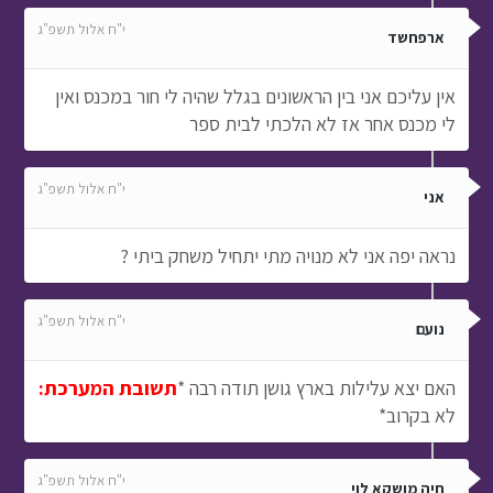
י"ח אלול תשפ"ג
ארפחשד
אין עליכם אני בין הראשונים בגלל שהיה לי חור במכנס ואין
לי מכנס אחר אז לא הלכתי לבית ספר
י"ח אלול תשפ"ג
אני
נראה יפה אני לא מנויה מתי יתחיל משחק ביתי ?
י"ח אלול תשפ"ג
נועם
האם יצא עלילות בארץ גושן תודה רבה *
תשובת המערכת:
לא בקרוב*
י"ח אלול תשפ"ג
חיה מושקא לוי