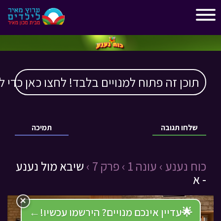
"
"
תוכן זה פתוח למנויים בלבד! לחצו כאן כדי ל
שלחו תגובה
תמיכה
כוח נענע ›
עונה 1 ›
פרק 7 ›
שיבא מול נענע
- א
×
🌟
עדיין אינכם מנויים? הירשמו עכשיו!
←