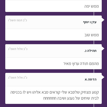
ממש יפה
כ"ב תמוז תשפ"ו
עדן ו יוסף
ממש טוב
כ"ב אלול תשפ"ג
תהילה נ.
מהמם תודה ערוץ מאיר
כ"ג אלול תשפ"ג
הדסה.א
קטע מצחיק שלסבא שלי קוראים סבא אליהו ויש לו בכניסה
לבית שיחים של נענע ושיבה חחחחחח