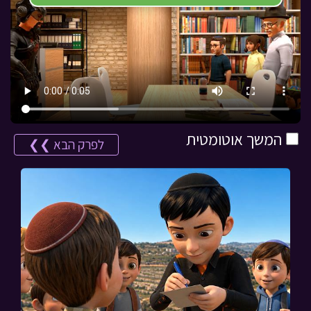
המשך אוטומטית
לפרק הבא ❯❯