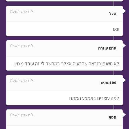
י"ח אלול תשפ"ג
הלל
וואו
י"ח אלול תשפ"ג
סתם עוזרת
לא חשוב: כנראה שהבעיה אצלך במחשב לי זה עובד מצוין.
י"ח אלול תשפ"ג
100ממים
למה עוצרים באמצע המתח
י"ח אלול תשפ"ג
חסוי