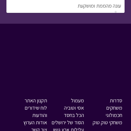
עונה מהממת ומושקעת
סדרות
מעמול
תקנון האתר
משחקים
אסי וטוביה
לוח שידורים
חכמולוגי
הכל בחסד
והודעות
משחקי טוק טוק
הסוד של ירושלים
אודות הערוץ
עלילות ארץ גושן
צור קשר