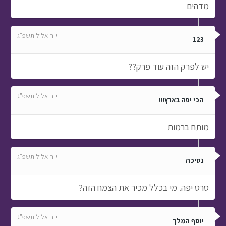
מדהים
י"ח אלול תשפ"ג
123
יש לפרק הזה עוד פרק??
י"ח אלול תשפ"ג
הכי יפה בארץ!!!
מותח ברמות
י"ח אלול תשפ"ג
נסיכה
סרט יפה. מי בכלל מכיר את הצמח הזה?
י"ח אלול תשפ"ג
יוסף המלך