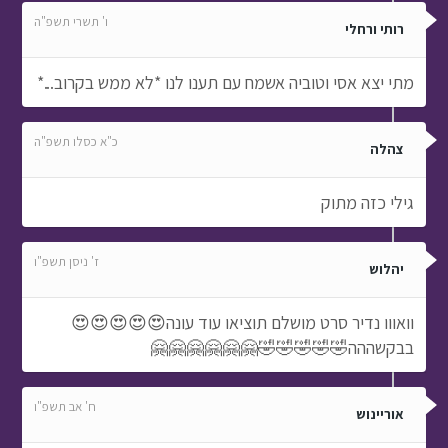
ו' תשרי תשפ"ה
רותי ורחלי
מתי יצא אסי וטוביה אשמח עם תענו לנו *לא ממש בקרוב...*
כ"א כסלו תשפ"ה
צהלה
גילי כזה מתוק
ז' ניסן תשפ"ו
יהלוש
וואווו נדיר סרט מושלם תוציאו עוד עונה😍😍😍😍😍
בבקשההה🤣🤣🤣🤣🤣🤗🤗🤗🤗🤗🤗
ח' אב תשפ"ו
אוריינוש