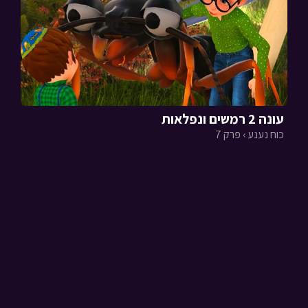
עונה 2 רמשים ונפלאות
כוח נענע › פרק 7