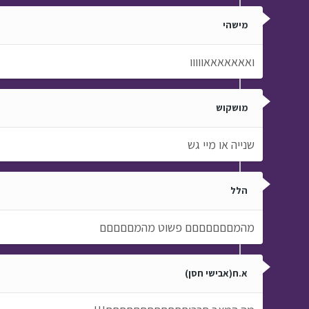
מישהי
ואאאאאאאווווו
מושקוש
שנייה או מיי גש
הלל
מהמםםםםםםם פשוט מהמםםםםם
א.ח(אבישי חסן)