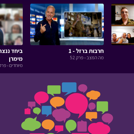
חרבות ברזל - 1
ביחד ננצח
מה המצב › פרק 52
מימרן
מיוחדים › פרק 