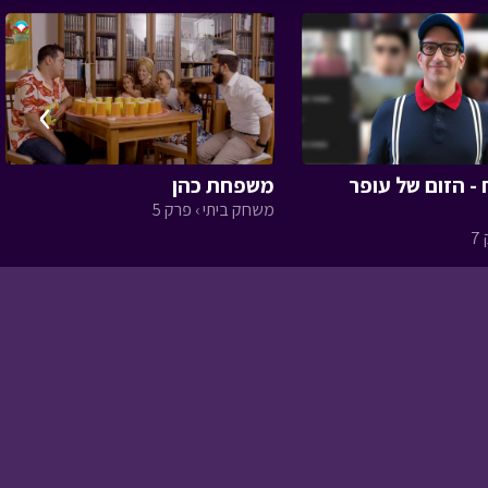
המסע לבר המצווה -
›
פרק עשרים ושניים
•
מתוך המסע לבר
המצווה
 - הזום של עופר
משפחת כהן
משחק ביתי › פרק 5
7
שומר הסיפורים - פורים
שפיל
• מתוך שומר
הסיפורים