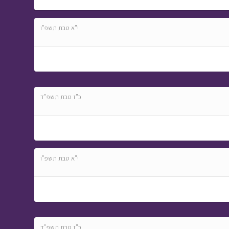
פרק עשרים וששה
•
מתוך המסע לבר
י"א טבת תשפ"ו
המצווה
כ"ז טבת תשפ"ד
י"א טבת תשפ"ו
כ"ז טבת תשפ"ד