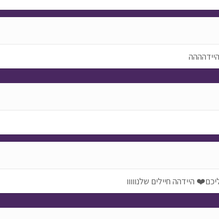
היידהההה
כם❤️ היידהה חיילים שלנווווו