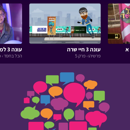
עונה 3 חיי שרה
עונה 3 למען חיות הבר חלק ב
פרשיהו › פרק 5
הכל בחסד › פ