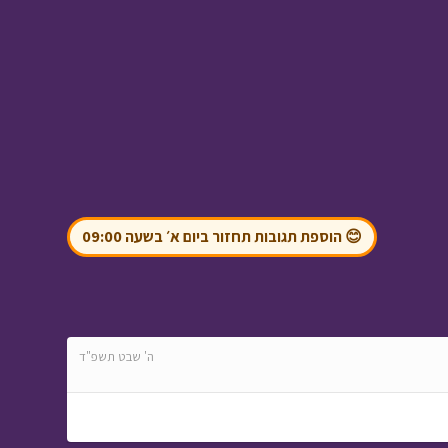
שומר הסיפורים - תורה
שלמדתי בשוק
• מתוך
שומר הסיפורים
ניידת החלומות - פקח
😊 הוספת תגובות תחזור ביום א׳ בשעה 09:00
מספר 1 - ב
• מתוך
ניידת החלומות
ה' שבט תשפ"ד
בול בפוני - לעמוד
בהתחייבות
• מתוך בול