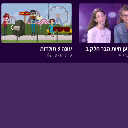
›
בול בפוני - חבר חדש
•
מתוך בול בפוני
עונה 3 תולדות
רק 4
פרשיהו › פרק 6
אסי טוביה וחברים - על
גלידה ורגישות
• מתוך
אסי טוביה וחברים