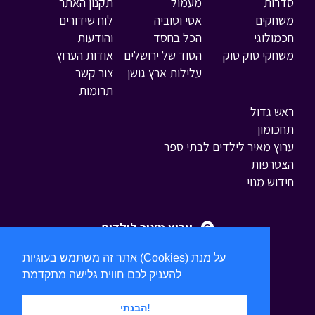
סדרות
מעמול
תקנון האתר
משחקים
אסי וטוביה
לוח שידורים
חכמולוגי
הכל בחסד
והודעות
משחקי טוק טוק
הסוד של ירושלים
אודות הערוץ
עלילות ארץ גושן
צור קשר
תרומות
ראש גדול
תחכומון
ערוץ מאיר לילדים לבתי ספר
הצטרפות
חידוש מנוי
ערוץ מאיר לילדים
אתר זה משתמש בעוגיות (Cookies) על מנת
להעניק לכם חווית גלישה מתקדמת
הבנתי!