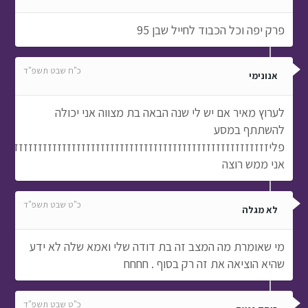
פרק יפה וכל הכבוד לחייל שבן 95
כ"ח שבט תשפ"ד
אנונימי
לערוץ מאיר אם יש לי שנה הבאה בת מצווה אני יכולה
להשתתף במסע
פליזזזזזזזזזזזזזזזזזזזזזזזזזזזזזזזזזזזזזזזזזזזזזזזזזזזזזזזז
אני ממש רוצה
כ"ט שבט תשפ"ד
לא מגלה
מי שאומרת מה המצב זה בת דודה שלי ואמא שלה לא ידע
שהיא הוציאה את זה רק בסוף . חחחח
כ"ט שבט תשפ"ד