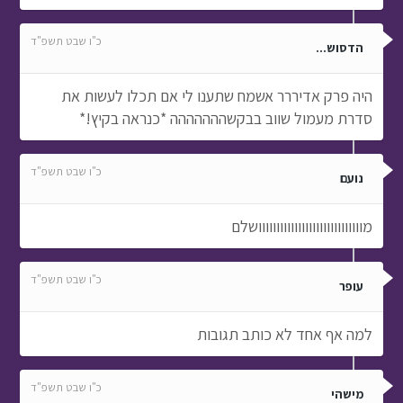
כ"ו שבט תשפ"ד
הדסוש...
היה פרק אדיררר אשמח שתענו לי אם תכלו לעשות את
סדרת מעמול שווב בבקשההההההה *כנראה בקיץ!*
כ"ו שבט תשפ"ד
נועם
מווווווווווווווווווווווווווווושלם
כ"ו שבט תשפ"ד
עופר
למה אף אחד לא כותב תגובות
כ"ו שבט תשפ"ד
מישהי