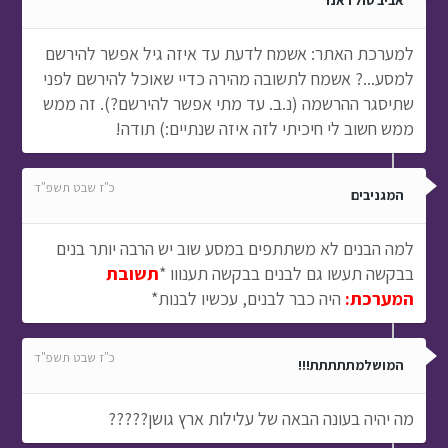
אביב טולדאנו
למערכת האתר: אשמח לדעת עד איזה גיל אפשר להירשם
למסע...? אשמח לתשובה מהירה כדיי שאוכל להירשם לפני
שתיסגר ההרשמה (נ.ב. עד מתי אפשר להירשם?). זה ממש
ממש חשוב לי חיכיתי לזה איזה שנתיים:) תודה!
כ"ז שבט תשפ"ד
המגניבים
למה הבנים לא משתתפים במסע שוב יש הרבה יותר בנים
בבקשה תעשו גם לבנים בבקשה תענווו *
תשובת
המערכת:
היה כבר לבנים, עכשיו לבנות*
כ"ז שבט תשפ"ד
המושלמתתתתת!!!
מה יהיה בעונה הבאה של עלילות ארץ גושן?????