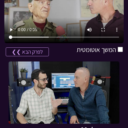
המשך אוטומטית
לפרק הבא ❯❯