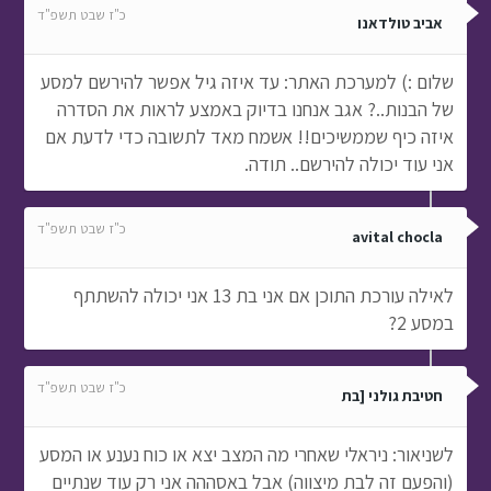
כ"ז שבט תשפ"ד
אביב טולדאנו
שלום :) למערכת האתר: עד איזה גיל אפשר להירשם למסע
של הבנות..? אגב אנחנו בדיוק באמצע לראות את הסדרה
איזה כיף שממשיכים!! אשמח מאד לתשובה כדי לדעת אם
אני עוד יכולה להירשם.. תודה.
כ"ז שבט תשפ"ד
avital chocla
לאילה עורכת התוכן אם אני בת 13 אני יכולה להשתתף
במסע 2?
כ"ז שבט תשפ"ד
חטיבת גולני [בת
לשניאור: ניראלי שאחרי מה המצב יצא או כוח נענע או המסע
(והפעם זה לבת מיצווה) אבל באסההה אני רק עוד שנתיים