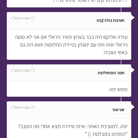
כ"ו שבט תשפ"ד
חטיבת גולני}בת
עזרה אליקם היה כבר בערוץ מאיר ניראלי אם אני לא טועה
ניראלי שזה היה עם יהונתן בניידת החלומות והוא היה גם
באסי וטוביה
כ"ו שבט תשפ"ד
תמר המושלמת
ממש יפה
כ"ו שבט תשפ"ד
שניאור
יפה. למערכת האתר: איזה סידרה תצא אחרי מה המצב?
*המתינו בסבלנות :) *