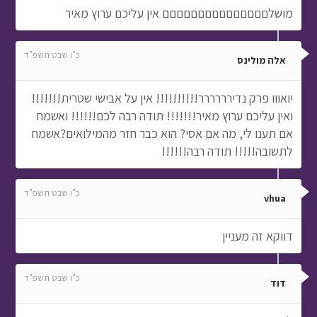
מושלםםםםםםםםםםםםםםם אין עליכם ערוץ מאיר
כ"ו שבט תשפ"ד
אלה מולינס
יואווו פרק נדירררררר!!!!!!!!!! אין על אבישי שטרית!!!!!!!
ואין עליכם ערוץ מאיר!!!!!!! תודה רבה לכם!!!!!! ואשמח
אם תענו לי, מה אם אסי? הוא כבר חזר מהמילואים?אשמח
לתשובה!!!!! תודה רבה!!!!!!
כ"ו שבט תשפ"ד
vhua
דווקא זה מעניין
כ"ו שבט תשפ"ד
דוד