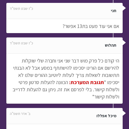
כ"ז שבט תשפ"ד
חני
אם אני עוד מעט בת13 אפשר?
כ"ז שבט תשפ"ד
תהלוש
הי קודם כל פרק מוש דבר שני אני וחברה שלי שוקלות
להירשם אם הורינו יסכימו להישתתף במסע אבל לא הבנתי
תתשובות לשאלות צריך לעלות ליוטיוב ההורים שלנו לא
יסכימו *
תגובת המערכת:
הכוונה להעלות סרטון פרטי
ולשלוח קישור. בלי לפרסם את זה. ניתן גם להעלות לדרייב
ולשלוח קישור*
ב' אדר תשפ"ה
מיכל אפללו