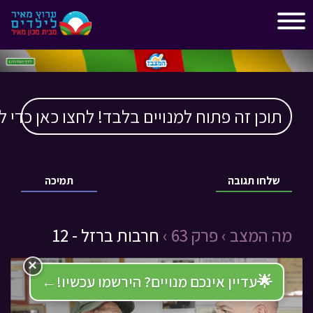
"
"
תוכן זה פתוח למנויים בלבד! לחצו כאן כדי ל
שלחו תגובה
תמיכה
מה המצב › פרק 63 ›
חרבות ברזל - 12
×
🌟
עדיין אינכם מנויים? הירשמו עכשיו!
←