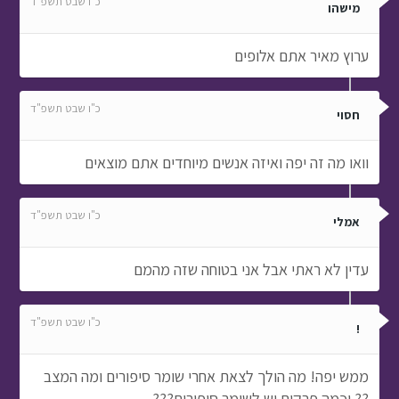
כ"ו שבט תשפ"ד
מישהו
ערוץ מאיר אתם אלופים
כ"ו שבט תשפ"ד
חסוי
וואו מה זה יפה ואיזה אנשים מיוחדים אתם מוצאים
כ"ו שבט תשפ"ד
אמלי
עדין לא ראתי אבל אני בטוחה שזה מהמם
כ"ו שבט תשפ"ד
!
ממש יפה! מה הולך לצאת אחרי שומר סיפורים ומה המצב
?? וכמה פרקים יש לשומר סיפורים???