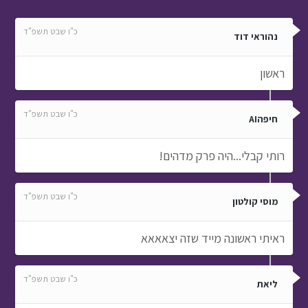
כ"ו שבט תשפ"ד
נהוראי דוד
ראשון
כ"ו שבט תשפ"ד
חיפהAI
רותי קבלי...היה פרק מדהים!
כ"ו שבט תשפ"ד
מוסי קולטון
ראיתי ראשונה מייד שזה יצאאאא
כ"ו שבט תשפ"ד
ליאת