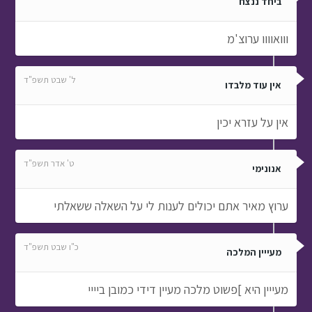
ביחד ננצח
ווואוווו ערוצ'מ
ל' שבט תשפ"ד
אין עוד מלבדו
אין על עזרא יכין
ט' אדר תשפ"ד
אנונימי
ערוץ מאיר אתם יכולים לענות לי על השאלה ששאלתי
כ"ו שבט תשפ"ד
מעייין המלכה
מעייין היא ]פשוט מלכה מעיין דידי כמובן ביייי