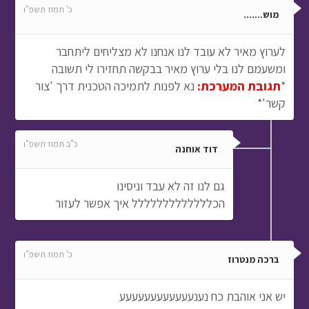
כ' תמוז תשפ"ו
מוש.......
לערוץ מאיר לא עובד לנו אנחנו לא מצליחים ליתחבר
ומשעמם לנו בלי ערוץ מאיר בבקשה תחזירו לי תשובה
*
תגובת המערכת:
נא לפנות לתמיכה הטכנית דרך 'צור
קשר'*
כ"ב תמוז תשפ"ו
דוד אוחנה
גם לנו זה לא עבד וניסינו
הכללללללללללללל איך אפשר לעזור
כ' תמוז תשפ"ו
ברכה מנטרוז
יש אני אוהבת כח נענעעעעעעעעעעעע