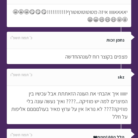
יאאאאוווו איזה מטוטוטוטוטורף!!!!!!!!!!!😋😋😋🤩🤩🤩
🤩🤩😆😆😆😀😁
כ' תמוז תשפ"ו
נחמן זכות
מצפים בקוצר רוח לעונההחדשה
כ' תמוז תשפ"ו
skz
יווווו איך אהבתי את העונה הזאתתת אבל עכשיו בין
המיצרים למה יש מוזיקה...???? ואיך נעשה עונה בלי
מוזיקה???? לא נורא! אין על ערוץ מאיר בעולםםםם אליפות
על חלל
כ' תמוז תשפ"ו
הלל ה100ממת❤️