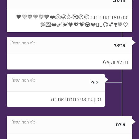
הדס ג.
יפה מאד תודה רבה😊😍🥰🥳😜🫠❤️🧡💛💚💙💜🖤
🤍🤎❣️💕💞❤️‍🔥💔💟💝💖💗💓❤️‍🩹💌💯
כ"א תמוז תשפ"ו
אריאל
זה לא ווקאלי
כ"א תמוז תשפ"ו
לולי
נכון גם אני כתבתי את זה
כ"א תמוז תשפ"ו
אילת