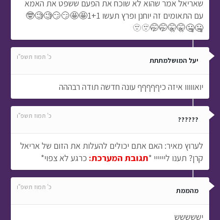
שאריאל אמר שהוא לא שוכח את הפעם ששפט את האמא
עם התאומים זה יוחנן ופרץ תעשו 1+1🤩🤩😏😏🧐🧐🤓
🤐🤐🤫🤫🤭🤭🫥🫥
כ' תמוז תשפ"ו
יעל המושלמתתת
יואווווו איזה כיףףףףף עונה חדשה תודה רבההה
כ' תמוז תשפ"ו
??????
לערוץ מאיר: האם אתם יכולים להעלות את הזום של אריאל
קרן? תענו ליייייי *
תגובת המערכת:
כרגע לא צפוי*
כ' תמוז תשפ"ו
מהממת
יששששש