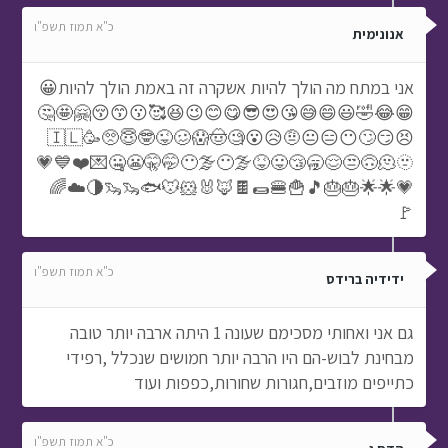
כ"א תמוז תשפ"ו
אנונימית
אני במתח מה הולך להיות אשקרה זה באמת הולך להיות😀
😁😂🤣😃😄😅😘😍😎😋😊😉😆🥰😗😙😚🤗🤩🤔
😣😏🙄😶😑😐🤨😥😮🇮🇱🥳🥺😇🤓😜🥴😱🤠🧐
😝😛😴🥱😌😒🙃🫠🫥😶‍🌫️😶‍🌫️🤭🤫😬🤐💌❤️💙💗
💗🌟🌟🎂🎂🎵🍟🍔🌯🍫🦊🐰🐹🐭🐟🦦🦦🌗☁️🌈
🚩
כ"א תמוז תשפ"ו
ידידיה ברידס
גם אני ואחותי מסכימם שעונה 1 היתה ארבה יותר טובה
מבחינת לבוש-הם היו הרבה יותר חמושים שנכלל ,רפידי
כתייפים מוזבים,חגורות שחורות,כפפות ועוד
כ"א תמוז תשפ"ו