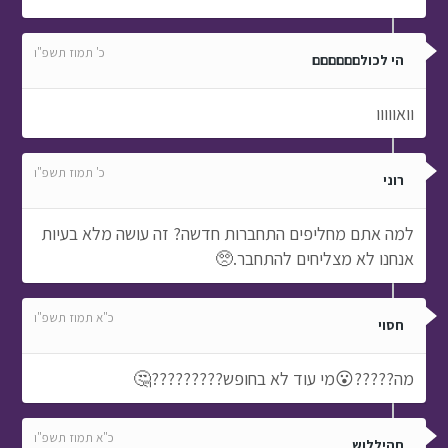
כ' תמוז תשפ"ו
הי לכולםםםםםם
וואווווו
כ' תמוז תשפ"ו
רוני
למה אתם מחליפים התחברות חדשה? זה עושה מלא בעיות
אנחנו לא מצליחים להתחבר.🥺
כ"א תמוז תשפ"ו
חסוי
מה?????😮מי עוד לא בחופש?????????🤔
כ"א תמוז תשפ"ו
תהיללוש