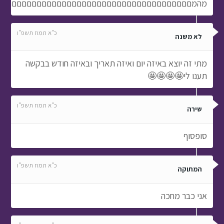
מהמםםםםםםםםםםםםםםםםםםםםםםםםםםםםםםםםםםםםםםם
כ"א תמוז תשפ"ו
לא משנה
מתי זה יוצא באיזה יום ואיזה תאריך ובאיזה חודש בבקשה
תענו לי🤩🤩🤩🤩
כ"א תמוז תשפ"ו
שירה
סופסוף
כ"א תמוז תשפ"ו
המתוקה
אני כבר מחכה