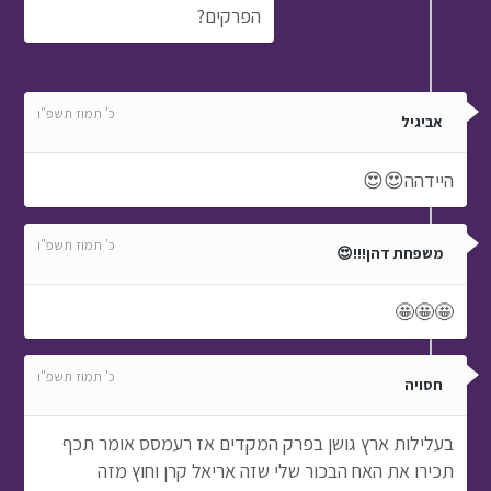
הפרקים?
כ' תמוז תשפ"ו
אביגיל
היידהה😍😍
כ' תמוז תשפ"ו
משפחת דהן!!!😍
🤩🤩🤩
כ' תמוז תשפ"ו
חסויה
בעלילות ארץ גושן בפרק המקדים אז רעמסס אומר תכף
תכירו את האח הבכור שלי שזה אריאל קרן וחוץ מזה