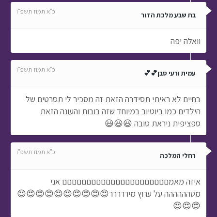
כ"א תמוז תשפ"ו
בת שבע מלכת הדור
וואלה יפה
כ"א תמוז תשפ"ו
עמית ורעי סבן💕💕
בחיים לא ראיתי תסידרה הזאת זה מסכיר לי תסרטים של
הילדים כמו ביוטיוב במיוחד שזה בובות והעונה הזאת
ספציפית ניראת טובה 😃😃😃
כ"א תמוז תשפ"ו
רחלי המלכה
איזה מאמםםםםםםםםםםםםםםםםםםםםםם אני
מטהההההה על ערוץ מיררררר😍😍😍😍😍😍😍😍😍😍
😍😍😍