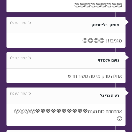
🥰🥰🥰🥰🥰🥰🥰🥰🥰
כ' תמוז תשפ"ו
מושקי בליזובסקי
מגניב!!! 😍😍😍😍
כ' תמוז תשפ"ו
נועם אלמדוי
אחלה פרק מי פה משיר חדש
כ' תמוז תשפ"ו
רעיה נרי גל
אההההה כוח נענה💖💖💖💖💖💖💖💖💖💖😮😮😮😮
😮