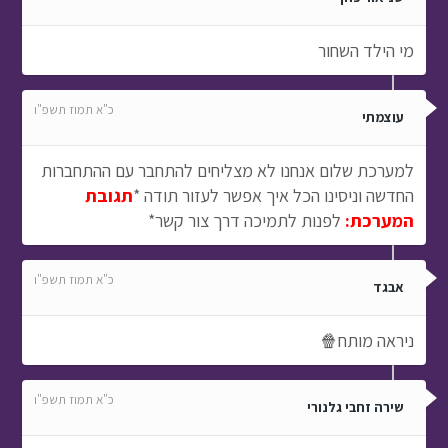
מי הילד השחור
כ"א תמוז תשפ"ו
עוצמתי
למערכת שלום אנחנו לא מצליחים להתחבר עם ההתחברות
החדשה וניסינו הכל איך אפשר לעזור תודה *
תגובת
המערכת:
לפנות לתמיכה דרך צור קשר*
כ"א תמוז תשפ"ו
אבגד
ניראה מותח🍿
כ"א תמוז תשפ"ו
שירה זחבי גלנורי