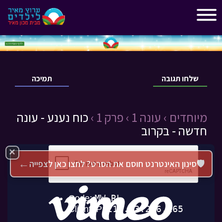
"
"
שלחו תגובה
תמיכה
מיוחדים ›
עונה 1 ›
פרק 1 ›
כוח נענע - עונה
חדשה - בקרוב
×
←
🛡️
סינון האינטרנט חוסם את הסרט? לחצו כאן לצפייה