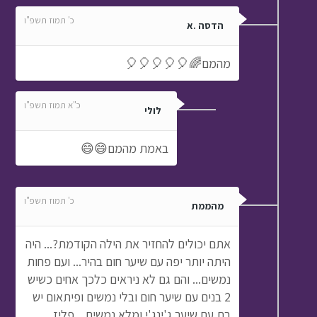
כ' תמוז תשפ"ו
הדסה .א
מהמם🌈🎈🎈🎈🎈🎈
כ"א תמוז תשפ"ו
לולי
באמת מהמם😄😄
כ' תמוז תשפ"ו
מהממת
אתם יכולים להחזיר את הילה הקודמת?... היה
היתה יותר יפה עם שיער חום בהיר... ועם פחות
נמשים... והם גם לא ניראים כלכך אחים כשיש
2 בנים עם שיער חום ובלי נמשים ופיתאום יש
בת עם שיער ג'ינג'י ומלא נמשים... פליז