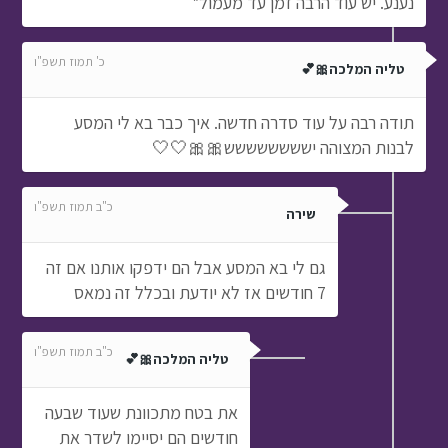
נענע. יש עוד הרבה זמן עד מעמול*
כ' תמוז תשפ"ו
טליה המלכה🎀💕
תודה רבה על עוד סדרה חדשה. איך כבר בא לי המסע
לבנות המצוהה ישששששששש🎀🎀🤍🤍
כ"ב תמוז תשפ"ו
שירה
גם לי בא המסע אבל הם ידפקו אותנו אם זה
7 חודשים אז לא יודעת ובכלל זה נמאס
כ"ב תמוז תשפ"ו
טליה המלכה🎀💕
את בטח מתכוונת שעוד שבעה
חודשים הם יסיימו לשדר את