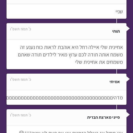
שניי
כ' תמוז תשפ"ו
תותי
אחיינית שלי איילה רחל היא אוהבת לראות כוח נענע זה
משמח אותה תודה לכם ערוץ מאיר לילדים תודה שאתם
משמחים את אחיינית שלי
כ' תמוז תשפ"ו
אמיתי
מדהיםםםםםםםםםםםםםםםםםםםםםםםםםםםםםםםםםםםםםם
כ' תמוז תשפ"ו
פייגי מארצת הברית