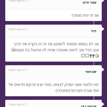
כ"א תמוז תשפ"ו
עומר אדם
אוו זה יהיה מטורף
כ"א תמוז תשפ"ו
לולי
אני לא בטוחה שמותר לישמוע את זה זה ניקרא שיר ודרך
אגב מזל טוב לזאת שאמרה שהיה לה אתמול בת מצווה😘
😘❣️❣️💥💥
כ"א תמוז תשפ"ו
שם חסוי
יפה הלוואי שאני יספיק לצפות. ומתי יוצא פרקים חדשים של
אסי טוביה וחברים?(מחכה!!)
כ"א תמוז תשפ"ו
שניאור כהן