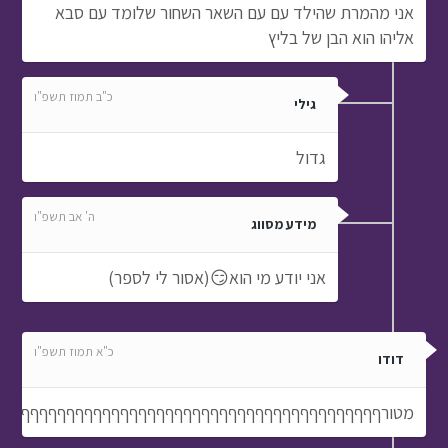
אני מהמרת שהילד עם עם השאר השחור שלומד עם סבא
אליהו הוא הבן של בליץ
כ"ב תמוז תשפ"ו
גילי
גדול
ה' אב תשפ"ו
מידע מסווג
אני יודע מי הוא😏(אסור לי לספר)
כ"א תמוז תשפ"ו
דודו
מטורףףףףףףףףףףףףףףףףףףףףףףףףףףףףףףףףףףףףףףףףףףף