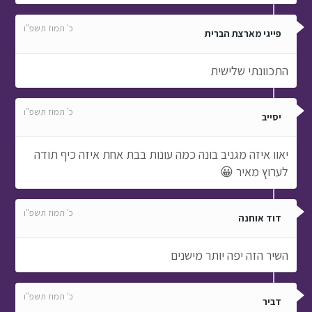
כ' תמוז תשפ"ו
פייגי מארצת הברית
התכוונתי שלישית
כ' תמוז תשפ"ו
יסייב
יאוו איזה מגניב בונה כמה עונות בבת אחת איזה כיף תודה
לערוץ מאיר 😀
כ' תמוז תשפ"ו
דוד אוחנה
השיר הזה יפה יותר מישנים
כ' תמוז תשפ"ו
דביר