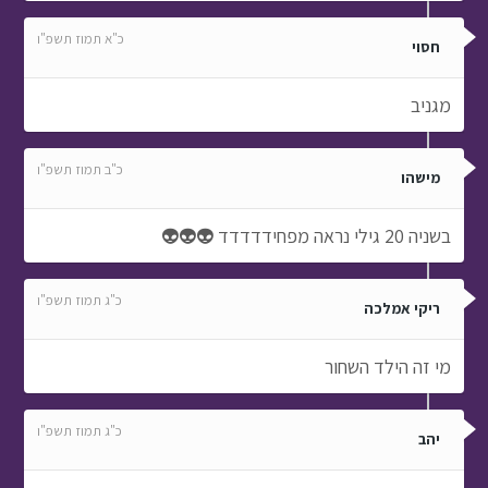
כ"א תמוז תשפ"ו
חסוי
מגניב
כ"ב תמוז תשפ"ו
מישהו
בשניה 20 גילי נראה מפחידדדדד 👽👽👽
כ"ג תמוז תשפ"ו
ריקי אמלכה
מי זה הילד השחור
כ"ג תמוז תשפ"ו
יהב