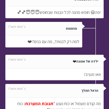
יפה😃 חופש מהנה לכל הבנות שבחופש😇😇😇💕💕
כ' תמוז תשפ"ו
מהממת
למה רק לבנות?, מה עם בנים?❤️
כ' תמוז תשפ"ו
ילדה של אמונה❤️
וואו מגניב!
כ' תמוז תשפ"ו
הראל המלך
מה קודם מעמול או כוח נענע *
תגובת המערכת:
כוח