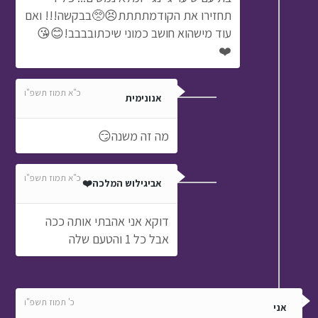
תחזירו את הקודמתתתת😣🥺בבקשה!!! ואם
עוד מישהוא חושב כמוני שיכתובבבב!😊😘
❤️
כ"א תמוז תשפ"ו
אנונימית
מה זה משנה😏
כ"א תמוז תשפ"ו
אביגילוש המלכה❤️
דוקא אני אהבתי אותה ככה
אבל כל 1 והטעם שלה
כ' תמוז תשפ"ו
אני