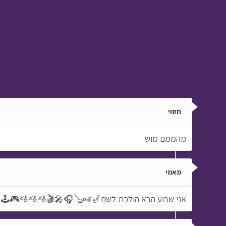
חסוי
מהממם מוש
מאמי
אני שבוע הבא הולכת לשם🎷🎺🪕🎧🎤🎬🚵🚵🚵🎮🕹️