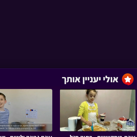
צפת נחל עמוד ורבי
שמעון
מסע כומתה › פרק 8
אולי יעניין אותך
עין פרת
מסע כומתה › פרק 7
‹