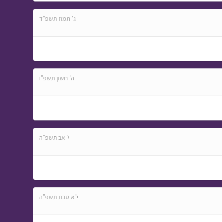
ג' תמוז תשפ"ד
ה' חשון תשפ"ו
י' אב תשפ"ה
י"א טבת תשפ"ה