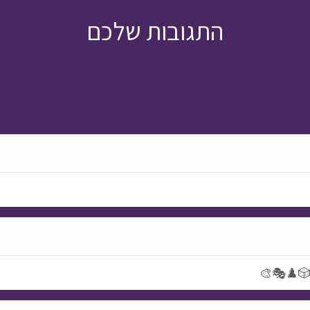
התגובות שלכם
🎲♟️🎭🎨