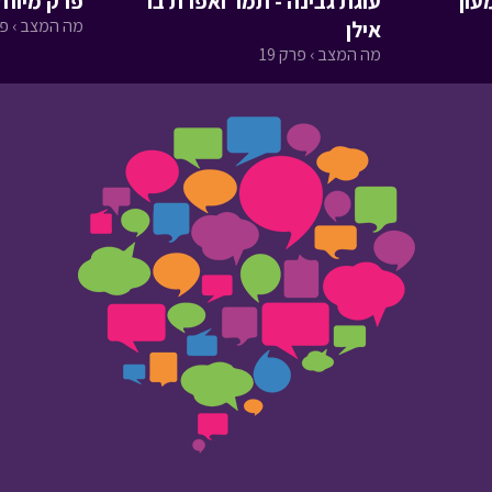
עון
עוגת גבינה - תמר ואפרת בר
פרק מיוחד
מה המצב › פרק
אילן
מה המצב › פרק 19