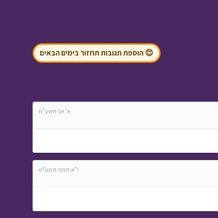
ספונג'ה
• מתוך ניידת
החלומות
😊 הוספת תגובות תחזור בימים הבאים
עלילות ארץ גושן - מי
מפחד מהחושך ב
•
א' אב תשע"ח
מתוך עלילות ארץ גושן
י"א תמוז תשע"ט
בול בפוני - פרק 8 -
עמית משחק בכדור
•
מתוך בול בפוני