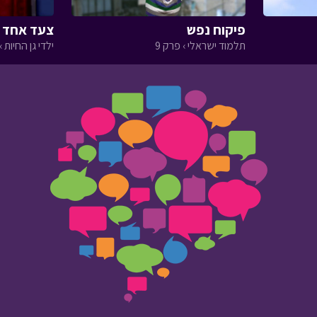
פיקוח נפש
צעד אחד ק
תלמוד ישראלי › פרק 9
ילדי גן החיות › 