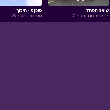
שואב הפחד
סוכן X - חיכוך
אסי טוביה וחברים › פרק 7
סוכני המדע › פרק 25
שבועות
משחקי טוק טוק › פרק 5
ללג בעומר
משחקי טוק טוק › פרק 13