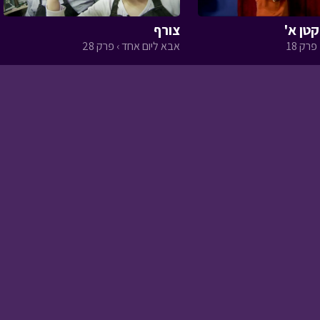
טן א'
צורף
פרק 18
אבא ליום אחד › פרק 28
אבא ליום אחד - הקמת
גינות
• מתוך אבא ליום
אחד
בול בפוני - חרם
• מתוך
בול בפוני
ניידת החלומות - מבצע