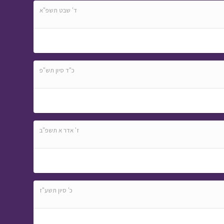
ד' שבט תשפ"א
כ"ד סיון תש"פ
ז' אדר א תשפ"ב
כ' סיון תשע"ז