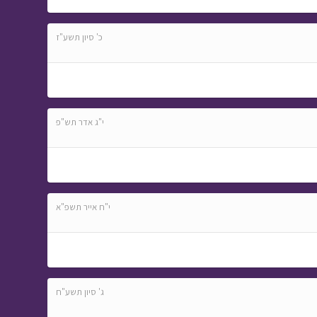
כ' סיון תשע"ז
י"ג אדר תש"פ
י"ח אייר תשפ"א
ג' סיון תשע"ח