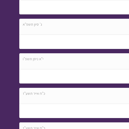
ג' סיון תשפ"א
י"א ניסן תשפ"ו
כ"ח אייר תשע"ז
כ"ח אייר תשע"ז