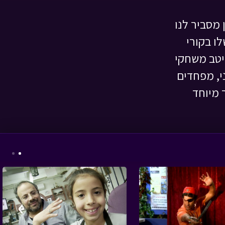
 מסביר לנו
ו בקורי
מיטב משחקי
מטבע האור - פרק 5 -
צדקה לעני
• מתוך
י, מפחדים
מטבע האור
 מיוחד
המסע לבר המצווה -
פרק שלישי
• מתוך
המסע לבר המצווה
›