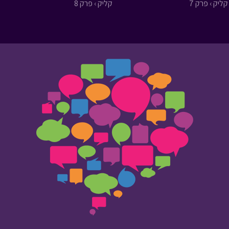
קליק › פרק 7
קליק › פרק 8