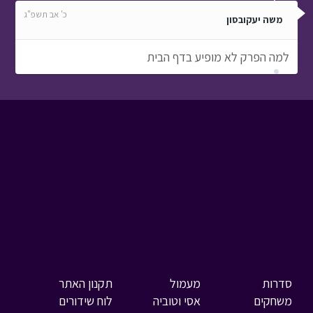
כ' אב תשפ"ג
משה יעקובסון
למה הפרק לא מופיע בדף הבית
סדרות
מעמול
תקנון האתר
משחקים
אסי וטוביה
לוח שידורים