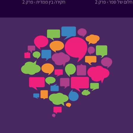
חלום של ספר › פרק 2
חקירה בין ממדית › פרק 2