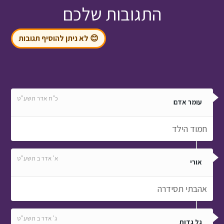
התגובות שלכם
😊 לא ניתן להוסיף תגובות
כ"ח אדר תשע"ט
עומר אדם
חמוד הילד
א' אדר ב תשע"ט
אורי
אהבתי תסידרה
ג' אדר ב תשע"ט
גל גדות