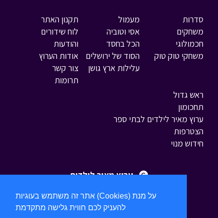
סדרות
מעמול
תקנון האתר
משחקים
אסי וטוביה
לוח שידורים
חכמולוגי
הכל בחסד
והודעות
משחקי טוק טוק
הסוד של ירושלים
אודות הערוץ
עלילות ארץ גושן
צור קשר
תרומות
ראש גדול
תחכומון
ערוץ מאיר לילדים לבתי ספר
הצטרפות
חידוש מנוי
ערוץ מאיר לילדים
אתר זה משתמש בעוגיות (Cookies) על מנת
להעניק לכם חווית גלישה מתקדמת