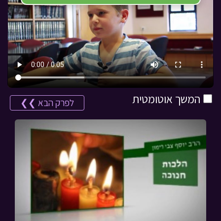
המשך אוטומטית
לפרק הבא ❯❯