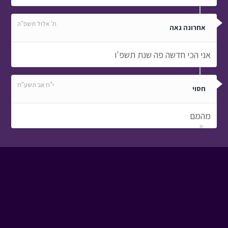
ח' אלול תשפ"ה
אחרונה גאה
אני הכי חדשה פה שנת תשפ'ו
י"ח אב תשע"ח
חסוי
מהמם