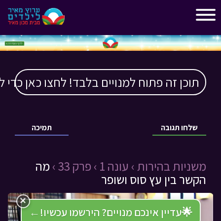
"
"
תוכן זה פתוח למנויים בלבד! לחצו כאן כדי ל
שלחו תגובה
תמיכה
משניות בהירות ›
עונה 1 ›
פרק 33 ›
מה
הקשר בין עץ סוס ושופר
×
🌟
עדיין אינכם מנויים? הירשמו עכשיו!
←