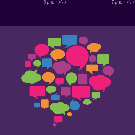
קליק › פרק 7
קליק › פרק 8