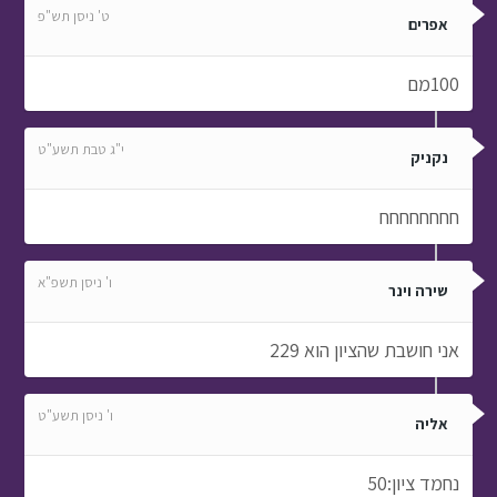
ט' ניסן תש"פ
אפרים
100מם
י"ג טבת תשע"ט
נקניק
חחחחחחחח
ו' ניסן תשפ"א
שירה וינר
אני חושבת שהציון הוא 229
ו' ניסן תשע"ט
אליה
נחמד ציון:50