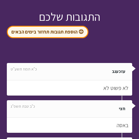
התגובות שלכם
😊 הוספת תגובות תחזור בימים הבאים
כ"א תמוז תשע"ט
עזכעגב
לא פשוט לא
כ"ב טבת תשפ"ג
חצי
באסה