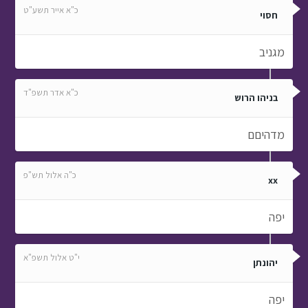
כ"א אייר תשע"ט
חסוי
מגניב
כ"א אדר תשפ"ד
בניהו הרוש
מדהיםם
כ"ה אלול תש"פ
xx
יפה
י"ט אלול תשפ"א
יהונתן
יפה