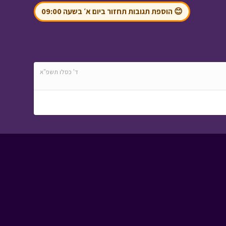
😊 הוספת תגובות תחזור ביום א׳ בשעה 09:00
זום ערב ראש השנה
תשפו - עם טוביה
•
מתוך מיוחדים
ד' כסלו תשפ"א
המסע לבר המצווה -
פרק חמישה עשר
•
מתוך המסע לבר
המצווה