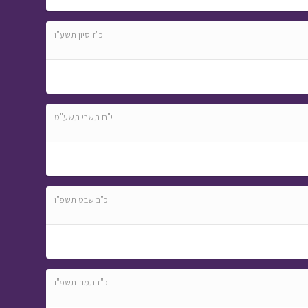
כ"ז סיון תשע"ו
י"ח תשרי תשע"ט
כ"ב שבט תשפ"ו
כ"ז תמוז תשפ"ו