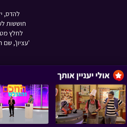
להדס, י
חגיגה בכוורת
חוששות לעש
ניידת החלומות › פרק 14
לחלץ מטיי
'עציון', שם 
מבצע ספונג'ה
ניידת החלומות › פרק 13
אולי יעניין אותך
‹
פקח מספר 1 - ב
ניידת החלומות › פרק 12