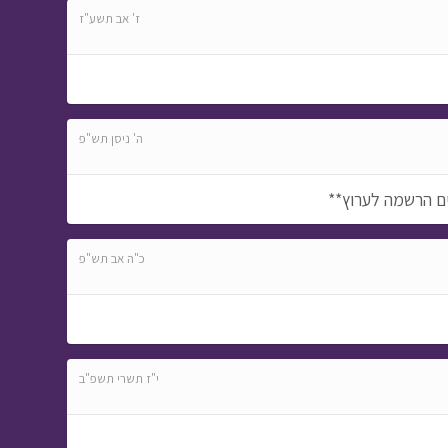
ז' אב תשע"ז
ה' ניסן תש"פ
ם הרשמה לערוץ**
כ"ה אב תש"פ
י"ז תשרי תשפ"ב