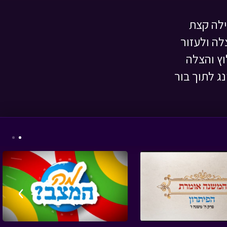
ילה קצת
לה ולעזור
ניידת החלומות - מבצע
וץ והצלה
ספונג'ה
• מתוך ניידת
החלומות
נג לתוך בור
עלילות ארץ גושן - מי
מפחד מהחושך ב
•
מתוך עלילות ארץ גושן
›