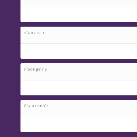
ג' טבת תש"פ
ט"ו סיון תשפ"ה
כ"ב תמוז תשפ"ו