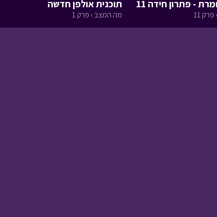
ת - פתרון חידה 11
תוכנית אולפן חדשה
פרק 11
מה המצב › פרק 1
ברכה לשנת הלימודים
תשפו
• מתוך מיוחדים
שומר הסיפורים - פרק
מקדים
• מתוך שומר
הסיפורים
המסע לבר המצווה -
פרק שלושים ושניים
•