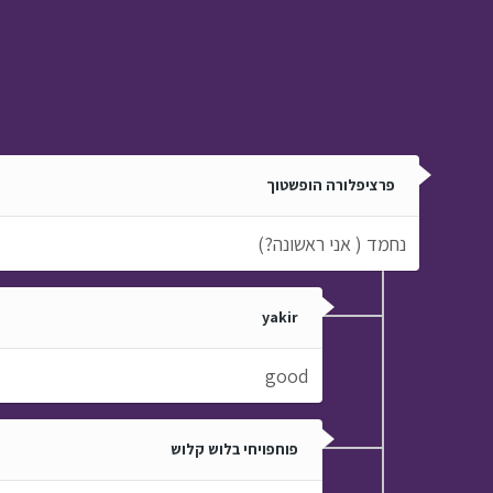
פרציפלורה הופשטוך
נחמד ( אני ראשונה?)
yakir
good
פוחפויחי בלוש קלוש