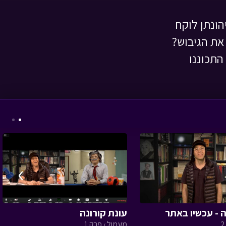
הונתן לוקח
 את הגיבוש?
בול בפוני - פרק 9 -
התכוננו
מנקים לפסח
• מתוך
בול בפוני
אסי טוביה וחברים -
סבא עובש
• מתוך אסי
›
טוביה וחברים
 - עכשיו באתר
עונת קורונה
מעמול › פרק 1