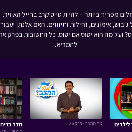
לום מפחיד ביותר – להיות טייס קרב בחייל האוויר. י
 גיבוש, אימונים, זחילות ותיזוזים. האם אלנתן יעבור
? ועל מה הוא יטוס אם יטוס. כל התשובות בפרק אז 
להמריא.
מה המצב › פרק 26
לילדים
חדר בריחה
מעמול › פרק 2