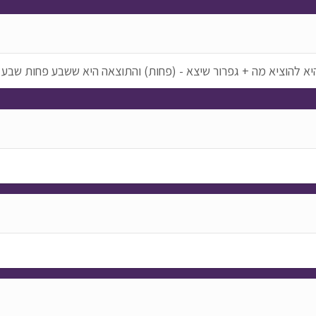
יא להוציא מה + גפרור שיצא - (פחות) והתוצאה היא ששבע פחות שבע