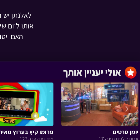
לאלנתן יש ח
חגיגה בכוורת
אותו ליום של
ניידת החלומות › פרק 14
האם יטוס
מבצע ספונג'ה
אולי יעניין אותך
ניידת החלומות › פרק 13
‹
פקח מספר 1 - ב
ניידת החלומות › פרק 12
יומן סרטים
פרומו קיץ בערוץ מאיר 
אבות לילדים › פרק 17
מיוחדים › פרק 123