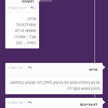
רבקההה
י"ח אדר תשפ"ה
את/ה
מסתלבט/ת?
חחחחח זה לא
עובד.. אשכרה
ניסיתי... :))))
י' אדר תשפ"ה
מרינט
מרגש בהחלט ממש יפה הרעיון לחלק למי שנפצע במלחמה
מתוק וממש מקורי!!!
י' אדר תשפ"ה
לא עיניינכם!