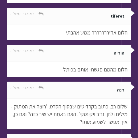
י"א אדר תשפ"ה
tiferet
חלום אדיררררררר ממש אהבתי
י"א אדר תשפ"ה
הודיה
חלום מהמם פגשתי אותם בכותל
י"א אדר תשפ"ה
דנה
שלום רב. כתוב בקרדיטים שבסוף הסרט: 'רוצה את המתוק -
מילים ולחן: נדב ויקינסקי'. האם באמת יש שיר כזה? ואם כן,
איך אפשר לשמוע אותו?