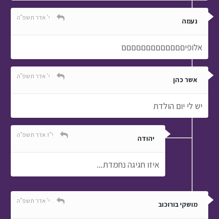
י' אדר תשפ"ה
נעמה
אלופיםםםםםםםםםםםםם
י' אדר תשפ"ה
אשר כהן
יש לי יום הולדת
י"ז אדר תשפ"ה
יהודה
איזו חגיגה נחמדת...
י' אדר תשפ"ה
מושקי בורוכוב