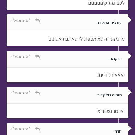
לכם מתוקיםםםםם
י' אדר תשפ"ה
עמליה המלכה
מרגשש זה לא אכפת לי שאתם ראשונים
י' אדר תשפ"ה
רבקהה
יאאא חמודים!
י' אדר תשפ"ה
מוריה גולקרוב
ואי מרגש נורא
י' אדר תשפ"ה
חרף