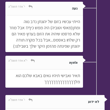
י' אדר תשפ"ה
נעה
הייתי עכשיו בזום של יהונתן נדב נווה
ומתן(מאסי וטוביה) היה ממש כיף!! אבל מוזר
שלא פרסמו שיהיה את הזום בערוץ מאיר הם
רק שלחו באסמס...אבל בכל מקרה תודה
יהונתן שפינתה מהזמן היקר שלך בשבילנו:)
י"א אדר תשפ"ה
ayala
תאיר ואבישי תיהיו גאים באבא שלכם הוא
מלךךךךךךךךךךךךךך
י' אדר תשפ"ה
לא ידוע