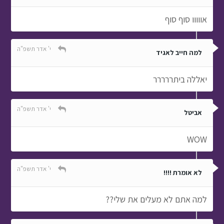
אווווו סוף סוף
י' אדר תשפ"ה
למה חייב לאגיד
יאללה ביתררררר
י' אדר תשפ"ה
אביטל
WOW
י' אדר תשפ"ה
לא אומרת !!!!
למה אתם לא מעלים את שלי??