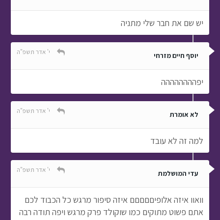
יש שם את חבר שלי מתניה
י' אדר תשפ"ה
יוסף חיים מזרחי
יפהההההההה
י' אדר תשפ"ה
לא אומרת
למה זה לא עובד
י' אדר תשפ"ה
עדי המושלמת
וואוו איזה אלופיםםםםם איזה סיפור מרגש כל הכבוד לכם
אתם פשוט מתוקים כמו שוקולד פרק מרגש ויפה תודה רבה