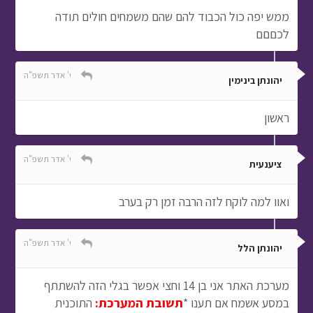
ממש יפה כול הכבוד להם שהם משמחים חולים תודה
לכםםם
י' אדר תשפ"ה
יהונתן בינימין
ראשון
י' אדר תשפ"ה
ציענעית
ואוו למה לוקח לזה הרבה זמן רק בערב
י' אדר תשפ"ה
יהונתן הלל
מערכת האתר אני בן 14 וחצי אפשר בגלי הזה להשתתף
במסע אשמח אם תענו *
תשובת המערכת:
התוכנית