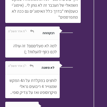
השמאלי של העכבר זה לא נותן לי.. (אימוג'י
כועס)חח *בדרך כלל האימוג'ים גם ככה לא
מתפרסמים*
י"ח אדר תשפ"ה
רבקההה
למה לא מעליםםם? זה עולה
לכם כסף להעלות? ;)
י"ב אדר תשפ"ה
לא משנה
לוחצים במקלדת על ה4 המקש
שמצוייר 4 ריבועים נראלי
מיקרוסופט ואז על צדיק סופי..