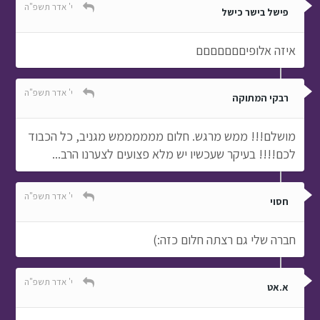
י' אדר תשפ"ה
פישל בישר כישל
איזה אלופיםםםםםםם
י' אדר תשפ"ה
רבקי המתוקה
מושלם!!! ממש מרגש. חלום ממממממש מגניב, כל הכבוד
לכם!!!! בעיקר שעכשיו יש מלא פצועים לצערנו הרב...
י' אדר תשפ"ה
חסוי
חברה שלי גם רצתה חלום כזה:)
י' אדר תשפ"ה
א.אט