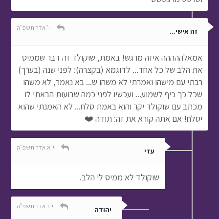
י' אדר תשפ"ה
זה אישי...
אמאלההההה איזה מרגש! באמת, שוקולד זה דבר שממיס
את הלב של כל אחד... לדוגמא (בקצרה): לפני שנה (בערך)
רבתי עם מישהו ואמרתי לא משהו ש... בא נאמר, לא משהו
שכל כך כיף לשמוע... ועכשיו לפני כמה שבועות הבאתי לו
מכתב עם שוקולד יקר והוא באמת סלח... לא האמנתי שהוא
יסלח! אם אתה קורא את זה: תודה ❤️
י"א אדר תשפ"ה
עדי
שוקולד לא ממיס לי הלב.
י"ז אדר תשפ"ה
יהודה