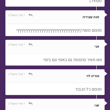
מפחיד)
י' אדר תשפ"ה
חנה עובדיה
מהמם מטוררףףףףףףףףףףףףףףףףףףףףףףףףףףףףף
י' אדר תשפ"ה
אני
וואו תאיר מהממת גם באופי וגם ביופי
י' אדר תשפ"ה
מוריה לוי
מהמם כל הכבוד
י' אדר תשפ"ה
שני