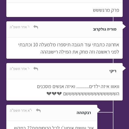
פרק מרגששש
י' אדר תשפ"ה
מוריה גולקרוב
אחרונה כתבתי עוד תגובה תיספרו מלמעלה 10 וכתבתי
לפני ראשונה וזה מחק את המילה רישונההה
י' אדר תשפ"ה
ריקי
וואווו איזה ילדים........... ואיזה אנשים מסכנים
הששששששששששששששששם 💔💔💔
י"א אדר תשפ"ה
רבקההה
איך עושים אימוג'י לכל הרוחותתת?? במקש