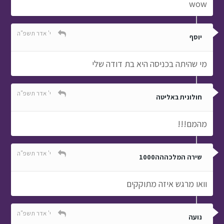
wow
י' אדר תשפ"ה
יוסף
מי שהיתה בכניסה היא בת דודה שלי
י' אדר תשפ"ה
חולונית באליטה
מהמם!!!
י' אדר תשפ"ה
שירה המלכההה1000
וואו מרגש איזה מתוקקים
י' אדר תשפ"ה
נועה