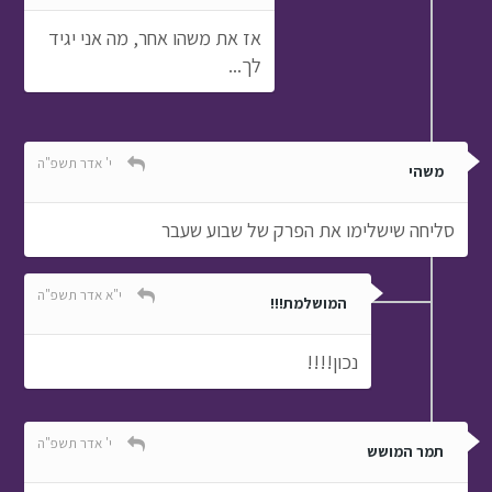
אז את משהו אחר, מה אני יגיד
לך...
י' אדר תשפ"ה
משהי
סליחה שישלימו את הפרק של שבוע שעבר
י"א אדר תשפ"ה
המושלמת!!!
נכון!!!!
י' אדר תשפ"ה
תמר המושש