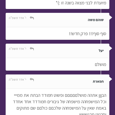
מיועדת לבני מצווה בשנה זו :)*
י' אדר תשפ"ה
שוהם משה
סוף סוף!!! פרק חדש!!
י' אדר תשפ"ה
יעל
מושלם
י' אדר תשפ"ה
תפארת
הבןןן אתהה מושלםםםםם ופשוט חמודד הבתת את ממייי
וכל המישפחהה מישפחה של גיבורים חמודדד אחד אחדד
באמת שאין על המישפחהה שלכםם כולםם שם מתוקים
וסרטט מרגששש