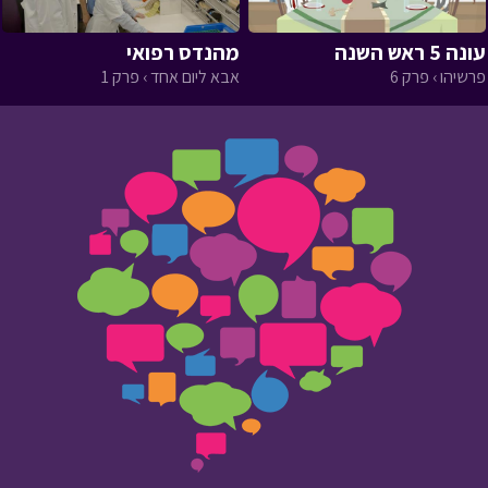
עונה 5 ראש השנה
מהנדס רפואי
פרשיהו › פרק 6
אבא ליום אחד › פרק 1