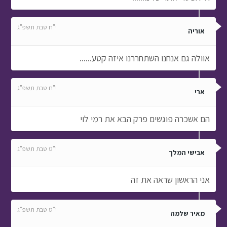
י"ח טבת תשפ"ג
אוריה
אוולה גם אנחנו השתחררנו איזה קטע......
י"ח טבת תשפ"ג
ארי
הם אשכרה פוגשים פרק הבא את רמי לוי
י"ט טבת תשפ"ג
אבישי המלך
אני הראשון שראה את זה
י"ט טבת תשפ"ג
מאיר שלמה