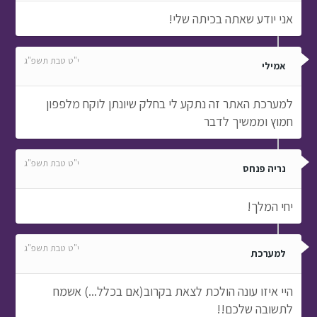
אני יודע שאתה בכיתה שלי!
י"ט טבת תשפ"ג
אמילי
למערכת האתר זה נתקע לי בחלק שיונתן לוקח מלפפון
חמוץ וממשיך לדבר
י"ט טבת תשפ"ג
נריה פנחס
יחי המלך!
י"ט טבת תשפ"ג
למערכת
היי איזו עונה הולכת לצאת בקרוב(אם בכלל...) אשמח
לתשובה שלכם!!