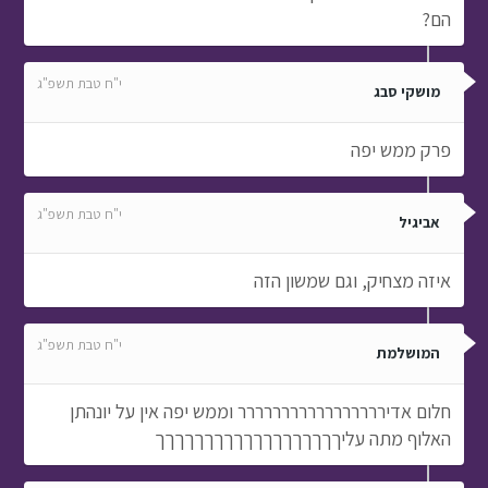
הם?
י"ח טבת תשפ"ג
מושקי סבג
פרק ממש יפה
י"ח טבת תשפ"ג
אביגיל
איזה מצחיק, וגם שמשון הזה
י"ח טבת תשפ"ג
המושלמת
חלום אדיררררררררררררררררר וממש יפה אין על יונהתן
האלוף מתה עליךךךךךךךךךךךךךךךךךךך