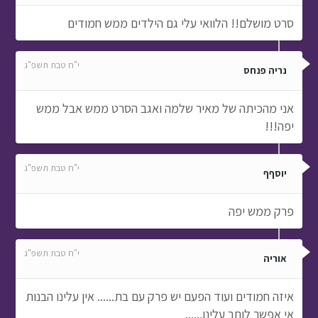
סרט מושלם!! הלוואי עלי גם הילדים ממש חמודים
י"ח טבת תשפ"ג
נריה פנחס
אני מהכיתה של מאיר שלמה ואגב הסרט ממש אבל ממש
יפה!!!
י"ח טבת תשפ"ג
יוסףף
פרק ממש יפה
י"ח טבת תשפ"ג
אוריה
איזה חמודים ועוד הפעם יש פרק עם בת...... אין עלינו הבנות
אי אפשר לותר עלינו......