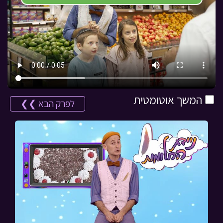
המשך אוטומטית
לפרק הבא ❯❯