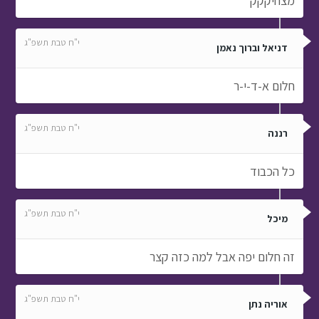
מצחיקקק
י"ח טבת תשפ"ג
דניאל וברוך נאמן
חלום א-ד-י-ר
י"ח טבת תשפ"ג
רננה
כל הכבוד
י"ח טבת תשפ"ג
מיכל
זה חלום יפה אבל למה כזה קצר
י"ח טבת תשפ"ג
אוריה נתן