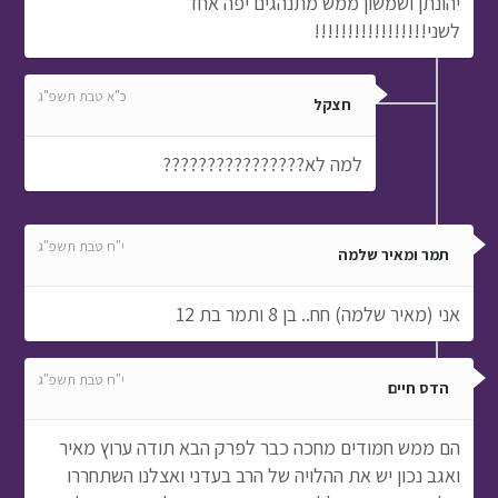
יהונתן ושמשון ממש מתנהגים יפה אחד
לשני!!!!!!!!!!!!!!!!!
כ"א טבת תשפ"ג
חצקל
למה לא????????????????
י"ח טבת תשפ"ג
תמר ומאיר שלמה
אני (מאיר שלמה) חח.. בן 8 ותמר בת 12
י"ח טבת תשפ"ג
הדס חיים
הם ממש חמודים מחכה כבר לפרק הבא תודה ערוץ מאיר
ואגב נכון יש את ההלויה של הרב בעדני ואצלנו השתחררו