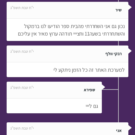
י"ח טבת תשפ"ג
שיר
נכון גם אני השחררתי מהבית ספר הודיעו לנו ברמקול
והשתחררתי בשעה11 וחצייי תודהה ערוץ מאיר אין עליכם
י"ח טבת תשפ"ג
רבקי וולף
למערכת האתר זה כל הזמן ניתקע לי
י"ח טבת תשפ"ג
שפירא
גם לייי
י"ח טבת תשפ"ג
אני