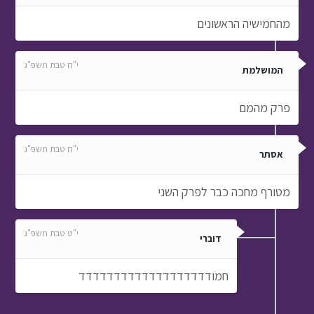
מהחמישיה הראשונים
י"ח טבת תשפ"ג
המושלמת
פרק מהמם
י"ח טבת תשפ"ג
אסתר
מטורף מחכה כבר לפרק השני
י"ט טבת תשפ"ג
דוברי
חמודדדדדדדדדדדדדדדדדדד