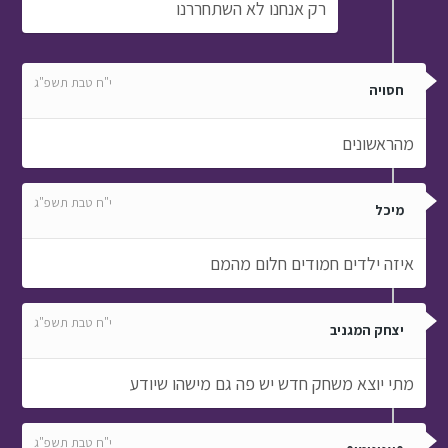
רק אנחנו לא השתחררנו
י"ח טבת תשפ"ג
חסויה
מהראשונים
י"ח טבת תשפ"ג
מיכל
איזה ילדים חמודים חלום מהמם
י"ח טבת תשפ"ג
יצחק המגניב
מתי יוצא משחק חדש יש פה גם מישהו שיודע
י"ח טבת תשפ"ג