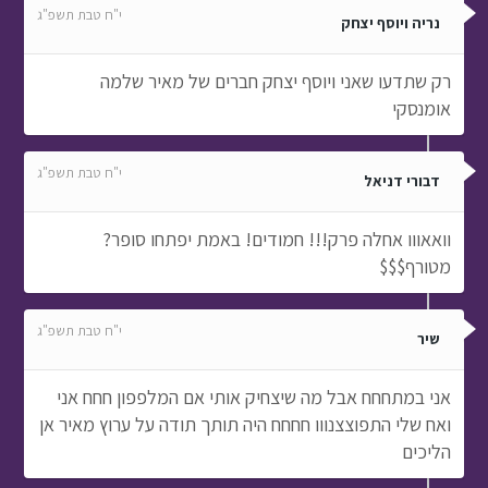
י"ח טבת תשפ"ג
נריה ויוסף יצחק
רק שתדעו שאני ויוסף יצחק חברים של מאיר שלמה
אומנסקי
י"ח טבת תשפ"ג
דבורי דניאל
וואאווו אחלה פרק!!! חמודים! באמת יפתחו סופר?
מטורף$$$
י"ח טבת תשפ"ג
שיר
אני במתחחח אבל מה שיצחיק אותי אם המלפפון חחח אני
ואח שלי התפוצצנווו חחחח היה תותך תודה על ערוץ מאיר אן
הליכים