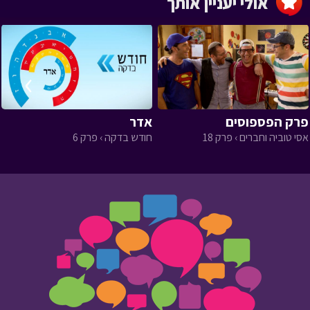
אולי יעניין אותך
›
‹
פרק הפספוסים
אדר
אסי טוביה וחברים › פרק 18
חודש בדקה › פרק 6