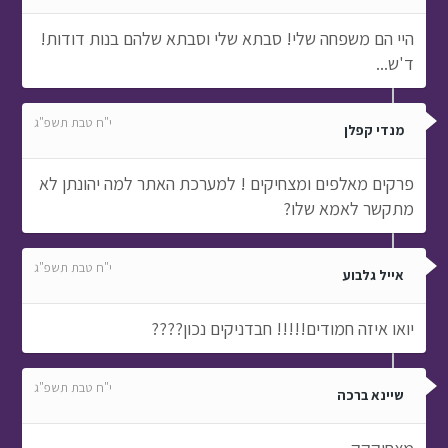
היי הם משפחה שלי! סבתא שלי וסבתא שלהם בנות דודות!
ד'ש...
י"ח טבת תשפ"ג
מנדי קפלן
פרקים מאלפים ומצחיקים ! למערכת האתר למה יהונתן לא
מתקשר לאמא שלו?
י"ח טבת תשפ"ג
אייל גלבוע
יואו איזה חמודים!!!!! חבדניקים נכון????
י"ח טבת תשפ"ג
שיינא ברכה