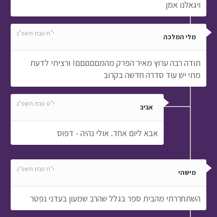
ויגאלנו אמן
י"ח טבת תשפ"ג
מלי המלכה
תודה רבה ערוץ מאיר הפרק מהמםםםםם! ורציתי לדעת
מתי יש עוד סדרה חדשה בקרוב
י"ט טבת תשפ"ג
אביב
אבא ליום אחד. אולי נהיה - דפוס
י"ח טבת תשפ"ג
מישהי
השתחררתי מהבית ספר בגלל שהרב שמעון בעדני נפטר