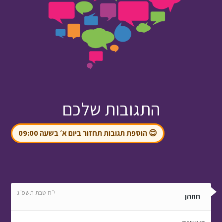
התגובות שלכם
😊 הוספת תגובות תחזור ביום א׳ בשעה 09:00
י"ח טבת תשפ"ג
חחהן