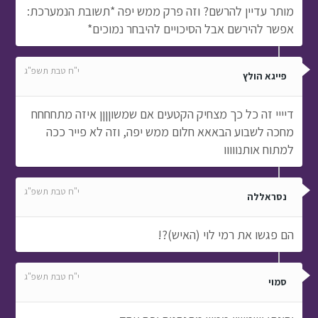
מותר עדיין להרשם? וזה פרק ממש יפה *תשובת הנמערכת:
אפשר להירשם אבל הסיכויים להיבחר נמוכים*
י"ח טבת תשפ"ג
פייגא הולץ
דיייי זה כל כך מצחיק הקטעים אם שמשוןןןן איזה מתחחחח
מחכה לשבוע הבאאא חלום ממש יפה, וזה לא פייר ככה
למתוח אותנווווו
י"ח טבת תשפ"ג
נסראללה
הם פגשו את רמי לוי (האיש)?!
י"ח טבת תשפ"ג
סמוי