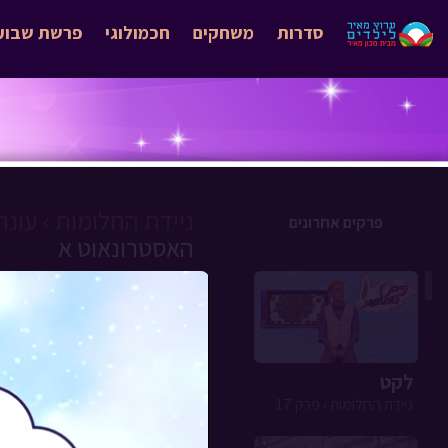
סדרות
משחקים
חכמולוגי
פרשת שבוע
ניידת החלומות ›
עונה 5 
פרקים אחרונים
האסטרונאוט א
לקט
ניידת החלומות › פרק 17