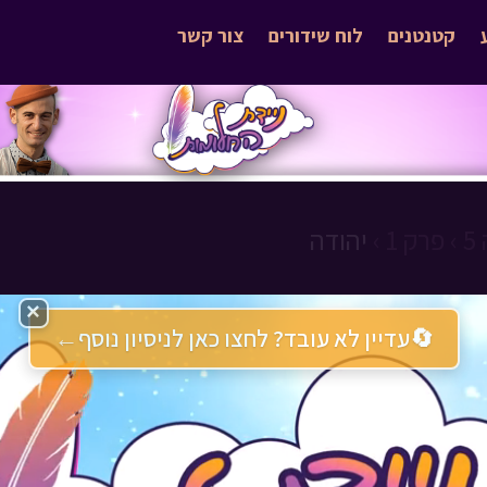
קטנטנים
לוח שידורים
צור קשר
›
פרק 1 ›
יהודה
×
🔄
עדיין לא עובד? לחצו כאן לניסיון נוסף
←