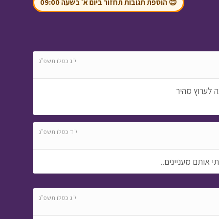
😊 הוספת תגובות תחזור ביום א׳ בשעה 09:00
ניידת החלומות - חלום
מתוק מאוד א
• מתוך
י"ג כסלו תשפ"ג
ניידת החלומות
בה לערוץ מהיר
י"ד כסלו תשפ"ג
בול בפוני - פרק 7 -
עמית מכין עוגה
• מתוך
י אותם מעניינים..
בול בפוני
י"ג כסלו תשפ"ג