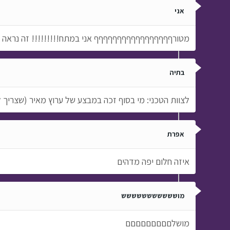
אני
מטורףףףףףףףףףףףףףףףףף אני במתח!!!!!!!!! זה נראה מ
בתיה
לצוות הטכני: מי בסוף זכה במבצע של ערוץ מאיר (שצריך להירשם למנוי ב5 ש'ח) ב
אפרת
איזה חלום יפה מדהים
מוששששששששששש
מושלםםםםםםםםם