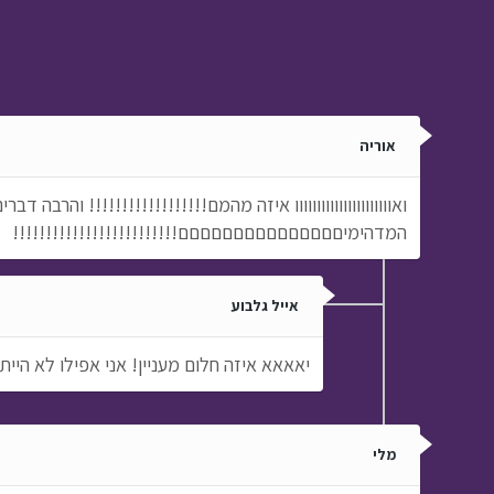
אוריה
ואוווווווווווווווווווווו איזה מהמם!!!!!!!!!!!!!!!!!! וה
המדהימיםםםםםםםםםםםםםםם!!!!!!!!!!!!!!!!!!!!!!!!!
אייל גלבוע
יאאאא איזה חלום מעניין! אני אפילו לא היית
מלי