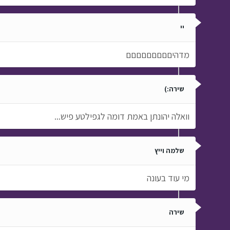
יי
מדהיםםםםםםםםם
שירה:)
וואלה יהונתן באמת דומה לגפילטע פיש...
שלמה וייץ
מי עוד בעונה
שירה