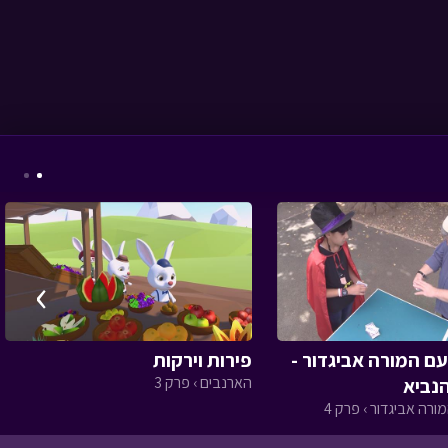
סיכום הפנינג חנוכה
תשפו
• מתוך מיוחדים
ניידת החלומות - משחק
חלומי ב
• מתוך ניידת
החלומות
›
עם המורה אביגדור -
פירות וירקות
הארנבים › פרק 3
ורה אביגדור › פרק 4
אבא ליום אחד - הקמת
גינות
• מתוך אבא ליום