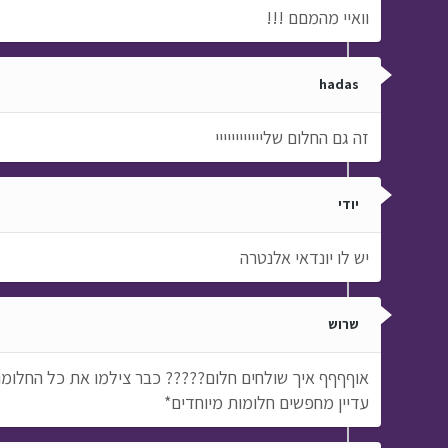
וואיי מהמםם !!!
hadas
זה גם החלום שליייייייייייי
יודי
יש לו יונדאי אלנטרה
שרוש
אוףףףף איך שולחים חלום????? כבר צילמו את כל החלומות
עדיין מחפשים חלומות מיוחדים*