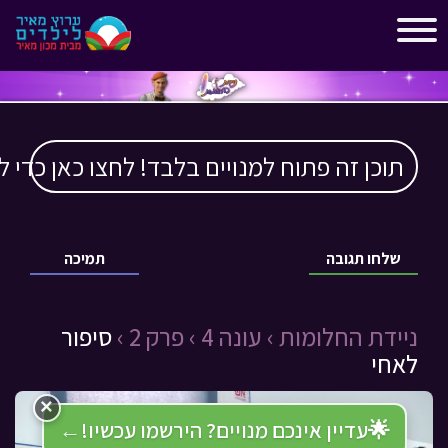
"
"
תוכן זה פתוח למנויים בלבד! לחצו כאן כדי ל
שלחו תגובה
תמיכה
ניידת החלומות ›
עונה 4 ›
פרק 2 ›
סיפור
לאחי
×
🌟
עדיין אינכם מנויים? הירשמו עכשיו!
←