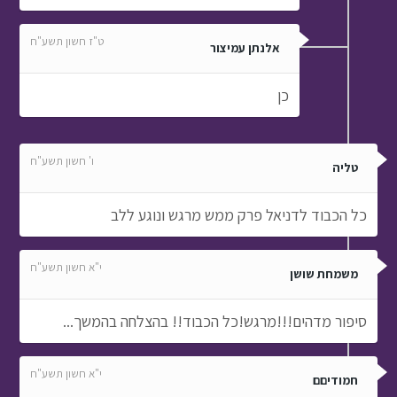
ט"ז חשון תשע"ח
אלנתן עמיצור
כן
ו' חשון תשע"ח
טליה
כל הכבוד לדניאל פרק ממש מרגש ונוגע ללב
י"א חשון תשע"ח
משמחת שושן
סיפור מדהים!!!מרגש!כל הכבוד!! בהצלחה בהמשך...
י"א חשון תשע"ח
חמודיםם