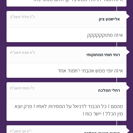
כ"ה אלול תשפ"ב
אלישמע ציון
איזה מתוקקקקקק
כ"א שבט תשע"ח
רותי תותי המתוקותי
איזה יופי ממש אהבתי י'חמוד אחד
כ"ו תמוז תשע"ח
רחלי המלכה
מהמם ! כל הכבוד לדניאל על המסירות לאחיו ! פרק יוצא
מין הכלל ! יישר כוח !
י"ט אב תשע"ח