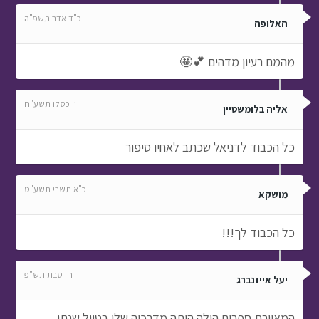
כ"ד אדר תשפ"ה
האלופה
מהמם רעיון מדהים 💕🤩
י' כסלו תשע"ח
אליה בלומשטיין
כל הכבוד לדניאל שכתב לאחיו סיפור
כ"א תשרי תשע"ט
מושקא
כל הכבוד לך!!!
ח' טבת תש"פ
יעל אייזנברג
המאיירת ספרים הילה היתה מדרכיה שלי בטיול שנתי