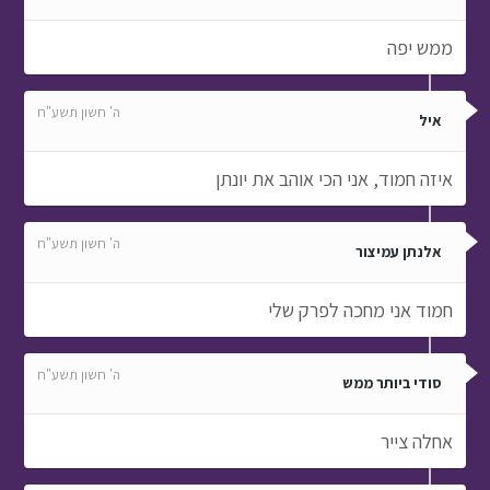
ממש יפה
ה' חשון תשע"ח
איל
איזה חמוד, אני הכי אוהב את יונתן
ה' חשון תשע"ח
אלנתן עמיצור
חמוד אני מחכה לפרק שלי
ה' חשון תשע"ח
סודי ביותר ממש
אחלה צייר