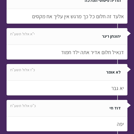
הודיה פיטוסי המלכה
אלעד זה חלום כל כך מרגש אין עליך אח מקסים
י"א אלול תשע"ח
יהונתן ריגר
דנאיל חלום אדיר אתה ילד חמוד
כ"ז אלול תשע"ח
לא אומר
יא גבר
כ"ט אלול תשע"ח
דוד חי
יפה