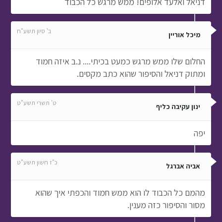
דניאל ואלעד אלופים! ממש מרגש כל הכבוד
ב' סיון תשע"ח
מיכל אוריין
החלום שלו ממש מרגש כמעט בכיתי.... נ.ב איזה חמוד
ומתוק דניאל והסיפור שהוא כתב מקסים.
ט' תשרי תשע"ט
ינון עקיבה כליף
יפה
כ"ז חשון תשע"ט
אביה אברגל
מהמם כל הכבוד לו הוא ממש חמוד והכפתי איך שהוא
מסור והסיפור כזה מענין.