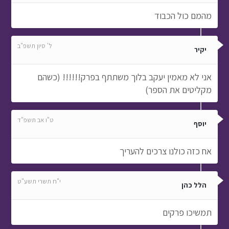
מהמם כול הכבוד
ל' סיון תשפ"ב
יקיר
אני לא מאמין יעקב בלוך משתתף בפרק!!!!!! (כשהם
מקליטים את הספר)
ט"ו אב תשפ"ד
יוסף
אח כזה כולנו צרכים להעריך
י"ח תשרי תשע"ט
הלל כהן
תמשיכו פרקים