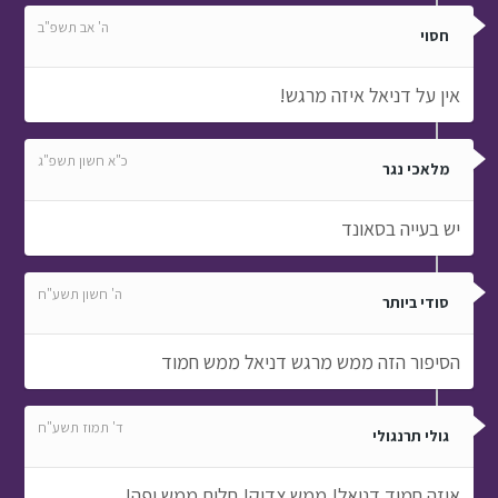
ה' אב תשפ"ב
חסוי
אין על דניאל איזה מרגש!
כ"א חשון תשפ"ג
מלאכי נגר
יש בעייה בסאונד
ה' חשון תשע"ח
סודי ביותר
הסיפור הזה ממש מרגש דניאל ממש חמוד
ד' תמוז תשע"ח
גולי תרנגולי
איזה חמוד דניאל! ממש צדיק! חלום ממש יפה!