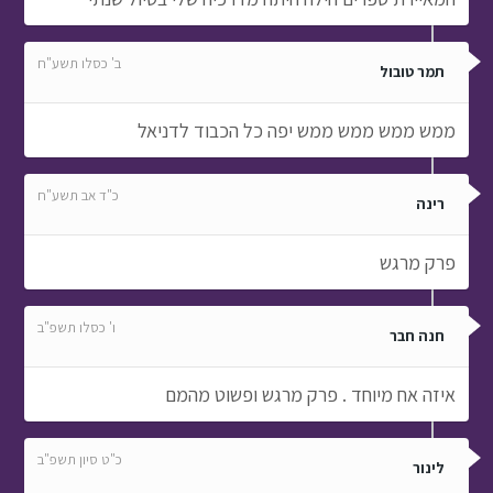
ב' כסלו תשע"ח
תמר טובול
ממש ממש ממש ממש יפה כל הכבוד לדניאל
כ"ד אב תשע"ח
רינה
פרק מרגש
ו' כסלו תשפ"ב
חנה חבר
איזה אח מיוחד . פרק מרגש ופשוט מהמם
כ"ט סיון תשפ"ב
לינור