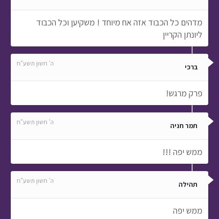
מדהים כל הכבוד אזה אח מיוחד ! משקיען וכל הכבוד
ליונתן הקריין
ה' חשון תשע"ח
ברכי
פרק מרגש!
ה' חשון תשע"ח
תמר חניה
ממש יפה !!!
ה' חשון תשע"ח
תהילה
ממש יפה