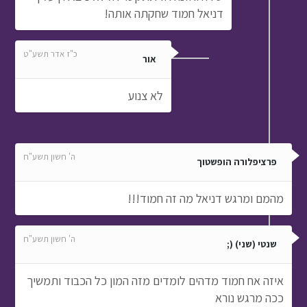
דניאל חמוד שחקתה אותה!
כ"ז אדר תשע"ט
אור
לא צנוע
ה' חשון תשע"ח
פרציפלורה הופשטוך
מהמם ומרגש דניאל מה זה חמוד!!!
ה' חשון תשע"ח
שנטי (שני) (;
איזה אח חמוד מדהים לומדים מזה המון כל הכבוד ותמשיך
ככה מרגש נורא