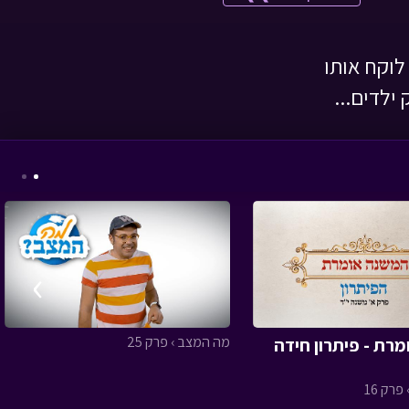
משחקים
לוקח אותו
ילדים...
המסע לבר המצווה -
פרק שמונה עשר
• מתוך
המסע לבר המצווה
›
זום ערב יום כיפור תשפו
מה המצב › פרק 25
רת - פיתרון חידה
- עם טוביה
• מתוך
מיוחדים
פרק 16