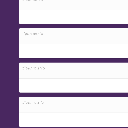
א' תמוז תשע"ו
כ"ה ניסן תשפ"ב
כ"ו ניסן תשפ"ב